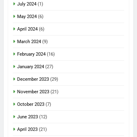
July 2024
(1)
May 2024
(6)
April 2024
(6)
March 2024
(9)
February 2024
(16)
January 2024
(27)
December 2023
(29)
November 2023
(21)
October 2023
(7)
June 2023
(12)
April 2023
(21)