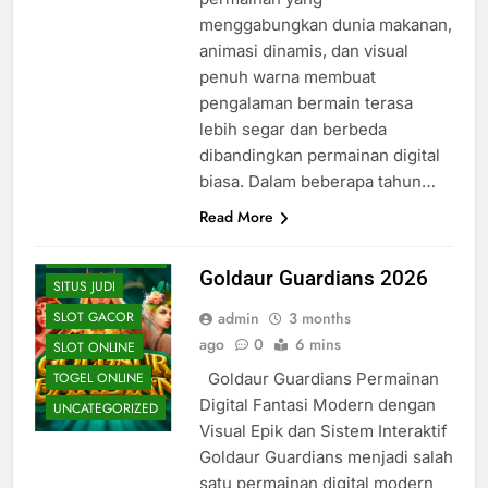
menggabungkan dunia makanan,
animasi dinamis, dan visual
penuh warna membuat
pengalaman bermain terasa
BONUS SLOT
lebih segar dan berbeda
CASINO
dibandingkan permainan digital
JUDI ONLINE
biasa. Dalam beberapa tahun…
LIVE CASINO
Read More
REVIEW SLOT
CASINO
Goldaur Guardians 2026
SITUS JUDI
SLOT GACOR
admin
3 months
ago
0
6 mins
SLOT ONLINE
TOGEL ONLINE
Goldaur Guardians Permainan
Digital Fantasi Modern dengan
UNCATEGORIZED
Visual Epik dan Sistem Interaktif
Goldaur Guardians menjadi salah
satu permainan digital modern