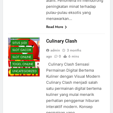
alami. Fenomena ini mendorong
BONUS SLOT
peningkatan minat terhadap
CASINO
pulau-pulau eksotis yang
JUDI ONLINE
menawarkan…
LIVE CASINO
Read More
REVIEW SLOT
CASINO
Culinary Clash
SITUS JUDI
SLOT GACOR
admin
3 months
ago
0
6 mins
SLOT ONLINE
TOGEL ONLINE
Culinary Clash Sensasi
Permainan Digital Bertema
UNCATEGORIZED
Kuliner dengan Visual Modern
Culinary Clash menjadi salah
satu permainan digital bertema
kuliner yang mulai menarik
perhatian penggemar hiburan
interaktif modern. Konsep
permainan yang