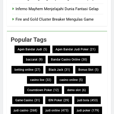
Inferno Mayhem Menjelajahi Dunia Fantasi Gelap
Fire and Gold Cluster Breaker Mengulas Game
Popular Tags
Agen Bandar Judi
(5)
Agen Bandar Judi Poker
(21)
baccarat
(9)
Bandar Casino Online
(30)
betting online
(27)
Black Jack
(31)
Bonus Slot
(5)
casino live
(32)
casino online
(5)
Countdown Poker
(12)
demo slot
(6)
Game Casino
(31)
IDN Poker
(29)
judi bola
(453)
judi casino
(268)
judi online
(473)
judi poker
(179)