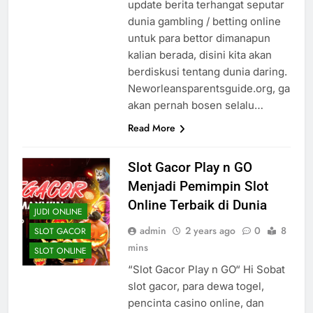
update berita terhangat seputar
dunia gambling / betting online
untuk para bettor dimanapun
kalian berada, disini kita akan
berdiskusi tentang dunia daring.
Neworleansparentsguide.org, ga
akan pernah bosen selalu…
Read More
Slot Gacor Play n GO
Menjadi Pemimpin Slot
Online Terbaik di Dunia
JUDI ONLINE
admin
2 years ago
0
8
SLOT GACOR
mins
SLOT ONLINE
“Slot Gacor Play n GO“ Hi Sobat
slot gacor, para dewa togel,
pencinta casino online, dan