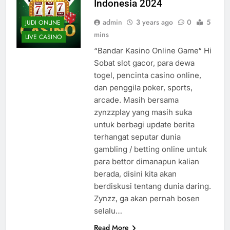
Indonesia 2024
admin
3 years ago
0
5
JUDI ONLINE
mins
LIVE CASINO
“Bandar Kasino Online Game“ Hi
Sobat slot gacor, para dewa
togel, pencinta casino online,
dan penggila poker, sports,
arcade. Masih bersama
zynzzplay yang masih suka
untuk berbagi update berita
terhangat seputar dunia
gambling / betting online untuk
para bettor dimanapun kalian
berada, disini kita akan
berdiskusi tentang dunia daring.
Zynzz, ga akan pernah bosen
selalu…
Read More