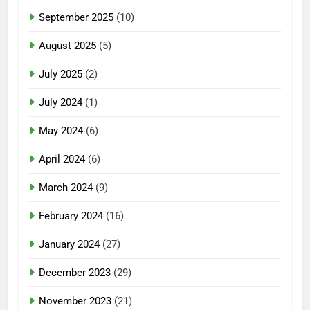
September 2025
(10)
August 2025
(5)
July 2025
(2)
July 2024
(1)
May 2024
(6)
April 2024
(6)
March 2024
(9)
February 2024
(16)
January 2024
(27)
December 2023
(29)
November 2023
(21)