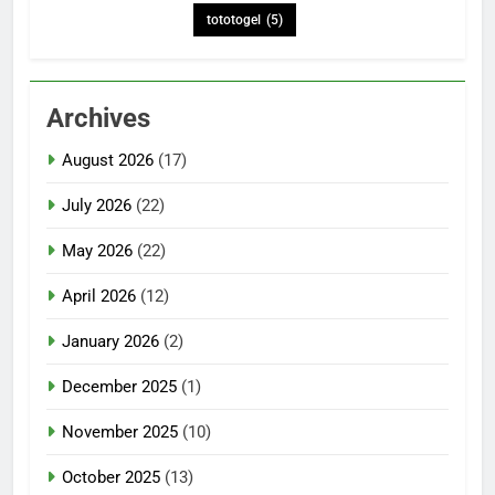
tototogel
(5)
Archives
August 2026
(17)
July 2026
(22)
May 2026
(22)
April 2026
(12)
January 2026
(2)
December 2025
(1)
November 2025
(10)
October 2025
(13)