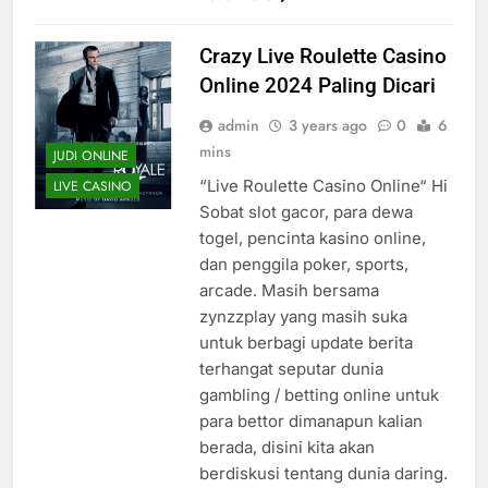
Crazy Live Roulette Casino
Online 2024 Paling Dicari
admin
3 years ago
0
6
mins
JUDI ONLINE
“Live Roulette Casino Online“ Hi
LIVE CASINO
Sobat slot gacor, para dewa
togel, pencinta kasino online,
dan penggila poker, sports,
arcade. Masih bersama
zynzzplay yang masih suka
untuk berbagi update berita
terhangat seputar dunia
gambling / betting online untuk
para bettor dimanapun kalian
berada, disini kita akan
berdiskusi tentang dunia daring.