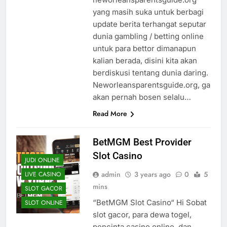
yang masih suka untuk berbagi
update berita terhangat seputar
dunia gambling / betting online
untuk para bettor dimanapun
kalian berada, disini kita akan
berdiskusi tentang dunia daring.
Neworleansparentsguide.org, ga
akan pernah bosen selalu…
Read More
BetMGM Best Provider
Slot Casino
JUDI ONLINE
admin
3 years ago
0
5
LIVE CASINO
mins
SLOT GACOR
“BetMGM Slot Casino“ Hi Sobat
SLOT ONLINE
slot gacor, para dewa togel,
pencinta casino online, dan