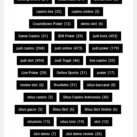
casino live
(32)
casino online
(5)
Countdown Poker
(12)
demo slot
(6)
Game Casino
(31)
IDN Poker
(29)
judi bola
(453)
judi casino
(268)
judi online
(473)
judi poker
(179)
judi slot
(454)
Judi Togel
(46)
live casino
(33)
Live Poker
(29)
Online Sports
(31)
poker
(17)
review slot
(6)
Roullette
(31)
situs baccarat
(8)
situs casino
(5)
Situs Casino Indonesia
(30)
situs gacor
(5)
Situs Slot
(6)
Situs Slot Online
(6)
situstoto
(15)
situs toto
(19)
slot
(12)
slot demo
(7)
slot demo review
(26)