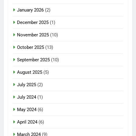
January 2026
(2)
December 2025
(1)
November 2025
(10)
October 2025
(13)
September 2025
(10)
August 2025
(5)
July 2025
(2)
July 2024
(1)
May 2024
(6)
April 2024
(6)
March 2024
(9)