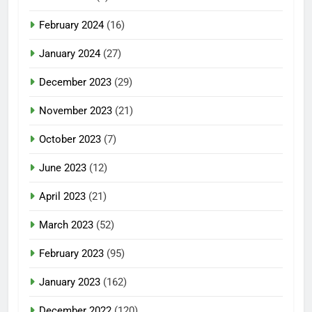
February 2024
(16)
January 2024
(27)
December 2023
(29)
November 2023
(21)
October 2023
(7)
June 2023
(12)
April 2023
(21)
March 2023
(52)
February 2023
(95)
January 2023
(162)
December 2022
(120)