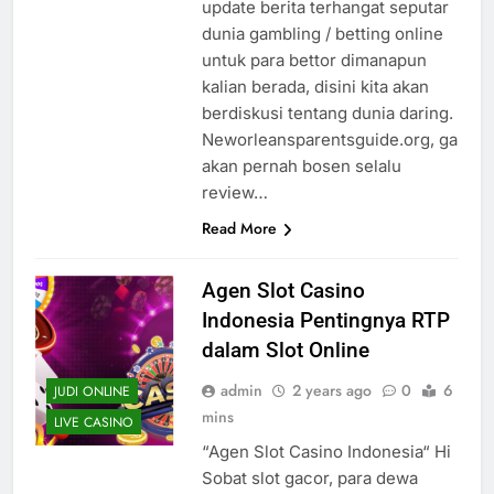
update berita terhangat seputar
dunia gambling / betting online
untuk para bettor dimanapun
kalian berada, disini kita akan
berdiskusi tentang dunia daring.
Neworleansparentsguide.org, ga
akan pernah bosen selalu
review…
Read More
Agen Slot Casino
Indonesia Pentingnya RTP
dalam Slot Online
admin
2 years ago
0
6
JUDI ONLINE
mins
LIVE CASINO
“Agen Slot Casino Indonesia“ Hi
Sobat slot gacor, para dewa