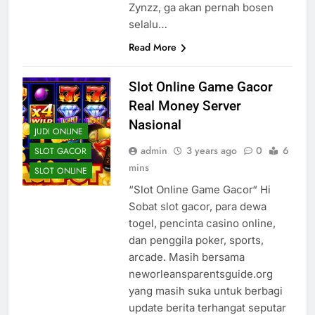
Zynzz, ga akan pernah bosen
selalu…
Read More
Slot Online Game Gacor
Real Money Server
Nasional
JUDI ONLINE
admin
3 years ago
0
6
SLOT GACOR
mins
SLOT ONLINE
“Slot Online Game Gacor“ Hi
Sobat slot gacor, para dewa
togel, pencinta casino online,
dan penggila poker, sports,
arcade. Masih bersama
neworleansparentsguide.org
yang masih suka untuk berbagi
update berita terhangat seputar