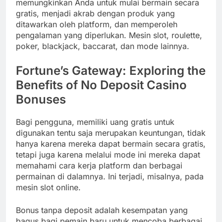
memungkinkan Anda untuk mulai bermain secara
gratis, menjadi akrab dengan produk yang
ditawarkan oleh platform, dan memperoleh
pengalaman yang diperlukan. Mesin slot, roulette,
poker, blackjack, baccarat, dan mode lainnya.
Fortune’s Gateway: Exploring the
Benefits of No Deposit Casino
Bonuses
Bagi pengguna, memiliki uang gratis untuk
digunakan tentu saja merupakan keuntungan, tidak
hanya karena mereka dapat bermain secara gratis,
tetapi juga karena melalui mode ini mereka dapat
memahami cara kerja platform dan berbagai
permainan di dalamnya. Ini terjadi, misalnya, pada
mesin slot online.
Bonus tanpa deposit adalah kesempatan yang
bagus bagi pemain baru untuk mencoba berbagai