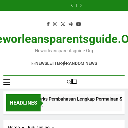
Bullride Loot
Dreadworks
Skip
Gameplay
Permainan Slot
Lengkap
Pembahasan
Pembahasan
Pembahasan
Win-O-Mart
Zombie School
Bertema Horor
Permainan Slot
Lengkap Slot
Lengkap
Lengkap
to
Pembahasan
Megaways
Bullride Loot
Bertema
Bertema Sekolah
Gameplay
Permainan Slot
Lengkap
Pembahasan
Pembahasan
content
Minimarket
Zombie
Bertema Horor
Permainan Slot
Lengkap Slot
Lengkap
Bertema
Bertema Sekolah
Gameplay
Minimarket
Zombie
worleansparentsguide.
Neworleansparentsguide.org
NEWSLETTER
RANDOM NEWS
Dreadworks Pembahasan Lengkap Permainan Slot Ber
HEADLINES
3 Hours Ago
Home
Judi Online