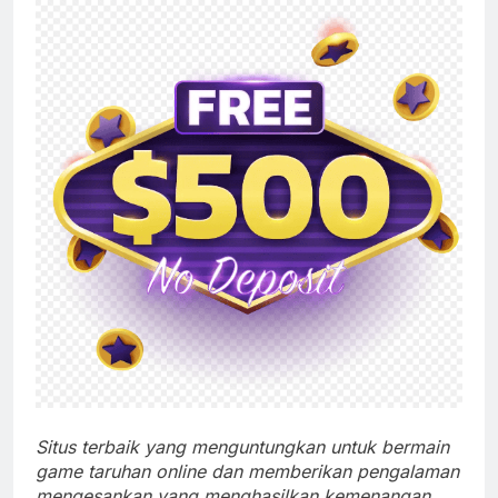
Situs terbaik yang menguntungkan untuk bermain
game taruhan online dan memberikan pengalaman
mengesankan yang menghasilkan kemenangan