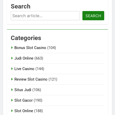
Search
Search
SEARCH
Categories
Bonus Slot Casino
(104)
Judi Online
(663)
Live Casino
(144)
Review Slot Casino
(121)
Situs Judi
(106)
Slot Gacor
(190)
Slot Online
(188)