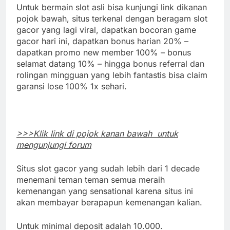
Untuk bermain slot asli bisa kunjungi link dikanan
pojok bawah, situs terkenal dengan beragam slot
gacor yang lagi viral, dapatkan bocoran game
gacor hari ini, dapatkan bonus harian 20% –
dapatkan promo new member 100% – bonus
selamat datang 10% – hingga bonus referral dan
rolingan mingguan yang lebih fantastis bisa claim
garansi lose 100% 1x sehari.
>>>Klik link di pojok kanan bawah untuk
mengunjungi forum
Situs slot gacor yang sudah lebih dari 1 decade
menemani teman teman semua meraih
kemenangan yang sensational karena situs ini
akan membayar berapapun kemenangan kalian.
Untuk minimal deposit adalah 10.000.