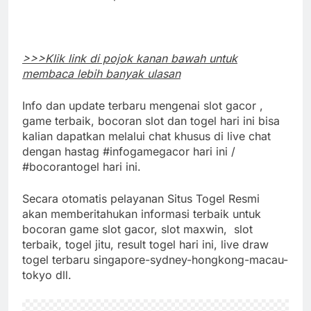
>>>Klik link di pojok kanan bawah untuk
membaca lebih banyak ulasan
Info dan update terbaru mengenai slot gacor ,
game terbaik, bocoran slot dan togel hari ini bisa
kalian dapatkan melalui chat khusus di live chat
dengan hastag #infogamegacor hari ini /
#bocorantogel hari ini.
Secara otomatis pelayanan Situs Togel Resmi
akan memberitahukan informasi terbaik untuk
bocoran game slot gacor, slot maxwin, slot
terbaik, togel jitu, result togel hari ini, live draw
togel terbaru singapore-sydney-hongkong-macau-
tokyo dll.