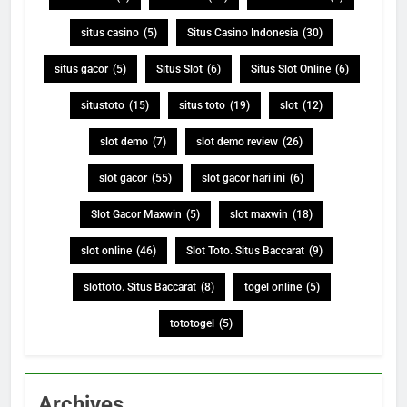
situs casino
(5)
Situs Casino Indonesia
(30)
situs gacor
(5)
Situs Slot
(6)
Situs Slot Online
(6)
situstoto
(15)
situs toto
(19)
slot
(12)
slot demo
(7)
slot demo review
(26)
slot gacor
(55)
slot gacor hari ini
(6)
Slot Gacor Maxwin
(5)
slot maxwin
(18)
slot online
(46)
Slot Toto. Situs Baccarat
(9)
slottoto. Situs Baccarat
(8)
togel online
(5)
tototogel
(5)
Archives