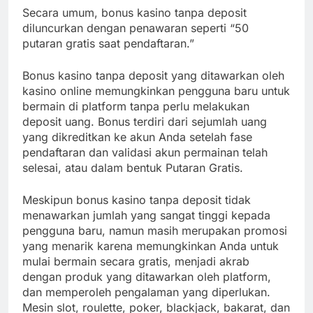
Secara umum, bonus kasino tanpa deposit
diluncurkan dengan penawaran seperti “50
putaran gratis saat pendaftaran.”
Bonus kasino tanpa deposit yang ditawarkan oleh
kasino online memungkinkan pengguna baru untuk
bermain di platform tanpa perlu melakukan
deposit uang. Bonus terdiri dari sejumlah uang
yang dikreditkan ke akun Anda setelah fase
pendaftaran dan validasi akun permainan telah
selesai, atau dalam bentuk Putaran Gratis.
Meskipun bonus kasino tanpa deposit tidak
menawarkan jumlah yang sangat tinggi kepada
pengguna baru, namun masih merupakan promosi
yang menarik karena memungkinkan Anda untuk
mulai bermain secara gratis, menjadi akrab
dengan produk yang ditawarkan oleh platform,
dan memperoleh pengalaman yang diperlukan.
Mesin slot, roulette, poker, blackjack, bakarat, dan