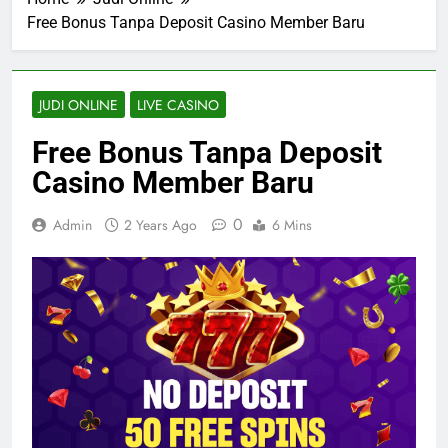
Free Bonus Tanpa Deposit Casino Member Baru
JUDI ONLINE
LIVE CASINO
Free Bonus Tanpa Deposit
Casino Member Baru
0
Admin
2 Years Ago
6 Mins