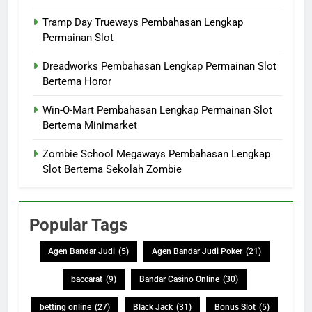
Tramp Day Trueways Pembahasan Lengkap
Permainan Slot
Dreadworks Pembahasan Lengkap Permainan Slot
Bertema Horor
Win-O-Mart Pembahasan Lengkap Permainan Slot
Bertema Minimarket
Zombie School Megaways Pembahasan Lengkap
Slot Bertema Sekolah Zombie
Popular Tags
Agen Bandar Judi
(5)
Agen Bandar Judi Poker
(21)
baccarat
(9)
Bandar Casino Online
(30)
betting online
(27)
Black Jack
(31)
Bonus Slot
(5)