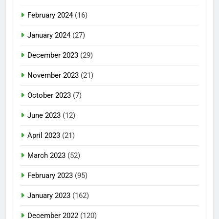
February 2024
(16)
January 2024
(27)
December 2023
(29)
November 2023
(21)
October 2023
(7)
June 2023
(12)
April 2023
(21)
March 2023
(52)
February 2023
(95)
January 2023
(162)
December 2022
(120)