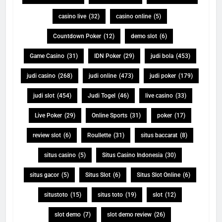
casino live
(32)
casino online
(5)
Countdown Poker
(12)
demo slot
(6)
Game Casino
(31)
IDN Poker
(29)
judi bola
(453)
judi casino
(268)
judi online
(473)
judi poker
(179)
judi slot
(454)
Judi Togel
(46)
live casino
(33)
Live Poker
(29)
Online Sports
(31)
poker
(17)
review slot
(6)
Roullette
(31)
situs baccarat
(8)
situs casino
(5)
Situs Casino Indonesia
(30)
situs gacor
(5)
Situs Slot
(6)
Situs Slot Online
(6)
situstoto
(15)
situs toto
(19)
slot
(12)
slot demo
(7)
slot demo review
(26)