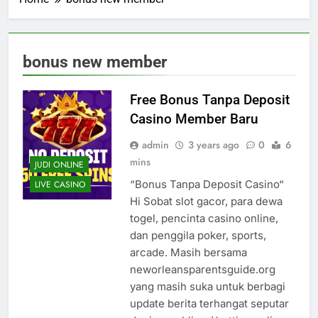
bonus new member
Free Bonus Tanpa Deposit
Casino Member Baru
admin
3 years ago
0
6
mins
JUDI ONLINE
“Bonus Tanpa Deposit Casino“
LIVE CASINO
Hi Sobat slot gacor, para dewa
togel, pencinta casino online,
dan penggila poker, sports,
arcade. Masih bersama
neworleansparentsguide.org
yang masih suka untuk berbagi
update berita terhangat seputar