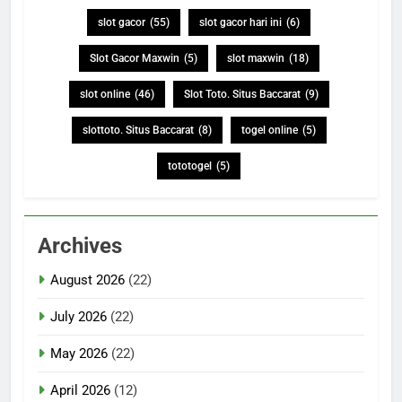
slot gacor
(55)
slot gacor hari ini
(6)
Slot Gacor Maxwin
(5)
slot maxwin
(18)
slot online
(46)
Slot Toto. Situs Baccarat
(9)
slottoto. Situs Baccarat
(8)
togel online
(5)
tototogel
(5)
Archives
August 2026
(22)
July 2026
(22)
May 2026
(22)
April 2026
(12)