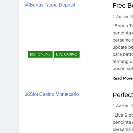
Free B
Admin
“Bonus Ta
pencinta 
bersama 
update be
para bett
JUDI ONLINE
LIVE CASINO
tentang d
bosen se
Read More
Perfec
Admin
“Live Slo
pencinta 
bersama 