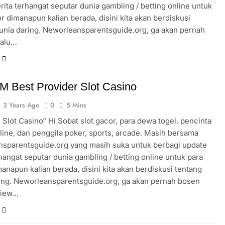
rita terhangat seputar dunia gambling / betting online untuk
or dimanapun kalian berada, disini kita akan berdiskusi
unia daring. Neworleansparentsguide.org, ga akan pernah
lalu…
 Best Provider Slot Casino
3 Years Ago
0
5 Mins
lot Casino“ Hi Sobat slot gacor, para dewa togel, pencinta
line, dan penggila poker, sports, arcade. Masih bersama
nsparentsguide.org yang masih suka untuk berbagi update
rhangat seputar dunia gambling / betting online untuk para
manapun kalian berada, disini kita akan berdiskusi tentang
ing. Neworleansparentsguide.org, ga akan pernah bosen
view…