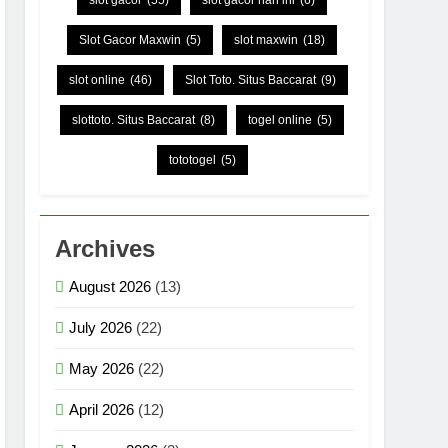
slot gacor
(55)
slot gacor hari ini
(6)
Slot Gacor Maxwin
(5)
slot maxwin
(18)
slot online
(46)
Slot Toto. Situs Baccarat
(9)
slottoto. Situs Baccarat
(8)
togel online
(5)
tototogel
(5)
Archives
August 2026
(13)
July 2026
(22)
May 2026
(22)
April 2026
(12)