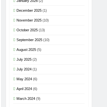
January 2026
(2)
December 2025
(1)
November 2025
(10)
October 2025
(13)
September 2025
(10)
August 2025
(5)
July 2025
(2)
July 2024
(1)
May 2024
(6)
April 2024
(6)
March 2024
(9)