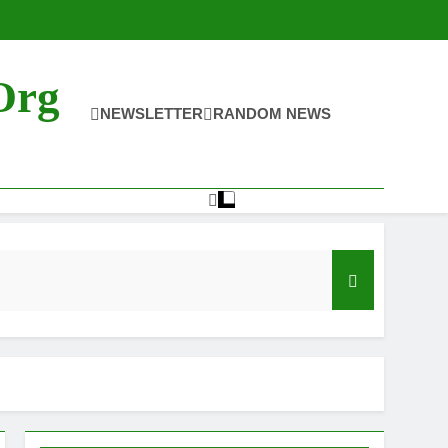
org
NEWSLETTER
RANDOM NEWS