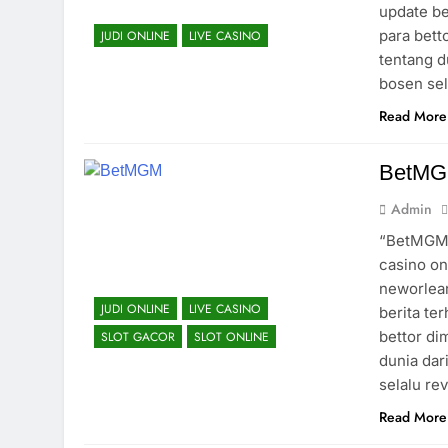
update be
para bett
JUDI ONLINE
LIVE CASINO
tentang d
bosen se
Read More
BetMGM
Admin
“BetMGM S
casino on
neworlea
JUDI ONLINE
LIVE CASINO
berita te
bettor di
SLOT GACOR
SLOT ONLINE
dunia dar
selalu re
Read More