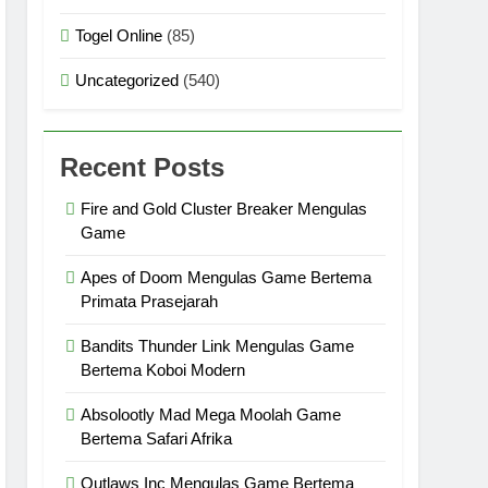
Togel Online
(85)
Uncategorized
(540)
Recent Posts
Fire and Gold Cluster Breaker Mengulas
Game
Apes of Doom Mengulas Game Bertema
Primata Prasejarah
Bandits Thunder Link Mengulas Game
Bertema Koboi Modern
Absolootly Mad Mega Moolah Game
Bertema Safari Afrika
Outlaws Inc Mengulas Game Bertema