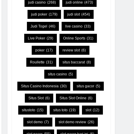
judi casino
(268)
judi online
(473)
judi poker
(179)
judi slot
(454)
Judi Togel
(46)
live casino
(33)
Live Poker
(29)
Online Sports
(31)
poker
(17)
review slot
(6)
Roullette
(31)
situs baccarat
(8)
situs casino
(5)
Situs Casino Indonesia
(30)
situs gacor
(5)
Situs Slot
(6)
Situs Slot Online
(6)
situstoto
(15)
situs toto
(19)
slot
(12)
slot demo
(7)
slot demo review
(26)