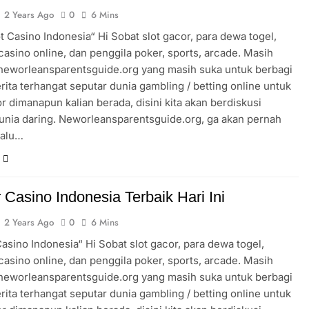
2 Years Ago
0
6 Mins
t Casino Indonesia“ Hi Sobat slot gacor, para dewa togel,
casino online, dan penggila poker, sports, arcade. Masih
neworleansparentsguide.org yang masih suka untuk berbagi
rita terhangat seputar dunia gambling / betting online untuk
or dimanapun kalian berada, disini kita akan berdiskusi
unia daring. Neworleansparentsguide.org, ga akan pernah
lalu…
 Casino Indonesia Terbaik Hari Ini
2 Years Ago
0
6 Mins
asino Indonesia“ Hi Sobat slot gacor, para dewa togel,
casino online, dan penggila poker, sports, arcade. Masih
neworleansparentsguide.org yang masih suka untuk berbagi
rita terhangat seputar dunia gambling / betting online untuk