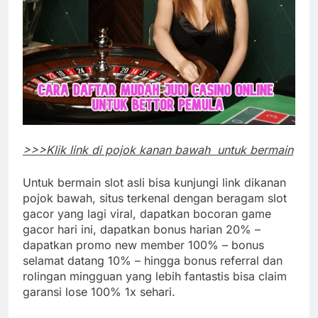
>>>Klik link di pojok kanan bawah untuk bermain
Untuk bermain slot asli bisa kunjungi link dikanan
pojok bawah, situs terkenal dengan beragam slot
gacor yang lagi viral, dapatkan bocoran game
gacor hari ini, dapatkan bonus harian 20% –
dapatkan promo new member 100% – bonus
selamat datang 10% – hingga bonus referral dan
rolingan mingguan yang lebih fantastis bisa claim
garansi lose 100% 1x sehari.