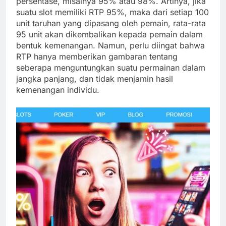
persentase, misalnya 95% atau 98%. Artinya, jika
suatu slot memiliki RTP 95%, maka dari setiap 100
unit taruhan yang dipasang oleh pemain, rata-rata
95 unit akan dikembalikan kepada pemain dalam
bentuk kemenangan. Namun, perlu diingat bahwa
RTP hanya memberikan gambaran tentang
seberapa menguntungkan suatu permainan dalam
jangka panjang, dan tidak menjamin hasil
kemenangan individu.