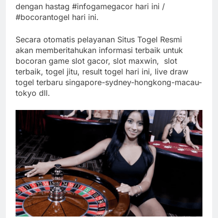
dengan hastag #infogamegacor hari ini /
#bocorantogel hari ini.
Secara otomatis pelayanan Situs Togel Resmi
akan memberitahukan informasi terbaik untuk
bocoran game slot gacor, slot maxwin, slot
terbaik, togel jitu, result togel hari ini, live draw
togel terbaru singapore-sydney-hongkong-macau-
tokyo dll.