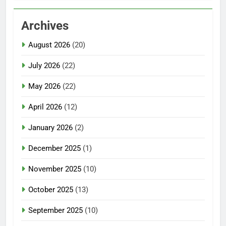
Archives
August 2026
(20)
July 2026
(22)
May 2026
(22)
April 2026
(12)
January 2026
(2)
December 2025
(1)
November 2025
(10)
October 2025
(13)
September 2025
(10)