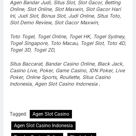
Agen Bandar Judi, Situs Slot, Slot Gacor, Betting
Online, Slot Online, Slot Maxwin, Slot Gacor Hari
Ini, Judi Slot, Bonus Slot, Judi Online, Situs Toto,
Slot Demo Review, Slot Gacor Maxwin,
Toto Togel, Togel Online, Togel HK, Togel Sydney,
Togel Singapore, Toto Macau, Togel Slot, Toto 4D,
Togel 3D, Togel 2D,
Situs Baccarat, Bandar Casino Online, Black Jack,
Casino Live, Poker, Game Casino, IDN Poker, Live
Poker, Online Sports, Roullette, Situs Casino
Indonesia,
Agen Slot Casino Indonesia
.
Tagged:
Agen Slot Casino
Agen Slot Casino Indonesia