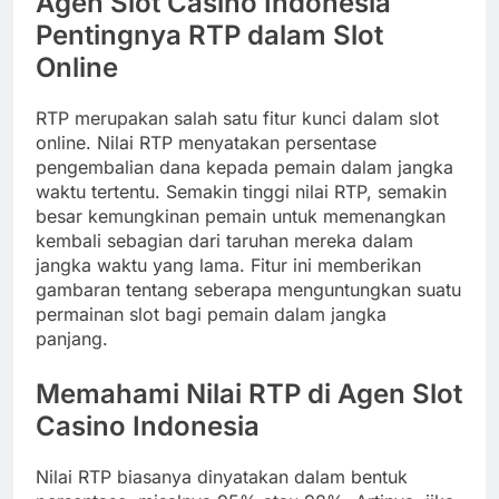
Agen Slot Casino Indonesia
Pentingnya RTP dalam Slot
Online
RTP merupakan salah satu fitur kunci dalam slot
online. Nilai RTP menyatakan persentase
pengembalian dana kepada pemain dalam jangka
waktu tertentu. Semakin tinggi nilai RTP, semakin
besar kemungkinan pemain untuk memenangkan
kembali sebagian dari taruhan mereka dalam
jangka waktu yang lama. Fitur ini memberikan
gambaran tentang seberapa menguntungkan suatu
permainan slot bagi pemain dalam jangka
panjang.
Memahami Nilai RTP di Agen Slot
Casino Indonesia
Nilai RTP biasanya dinyatakan dalam bentuk