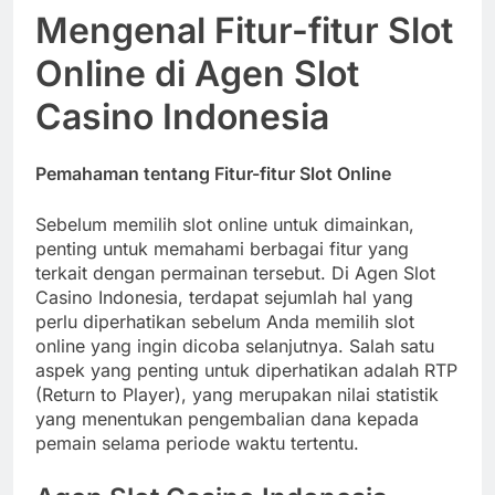
Mengenal Fitur-fitur Slot
Online di Agen Slot
Casino Indonesia
Pemahaman tentang Fitur-fitur Slot Online
Sebelum memilih slot online untuk dimainkan,
penting untuk memahami berbagai fitur yang
terkait dengan permainan tersebut. Di Agen Slot
Casino Indonesia, terdapat sejumlah hal yang
perlu diperhatikan sebelum Anda memilih slot
online yang ingin dicoba selanjutnya. Salah satu
aspek yang penting untuk diperhatikan adalah RTP
(Return to Player), yang merupakan nilai statistik
yang menentukan pengembalian dana kepada
pemain selama periode waktu tertentu.