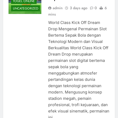
TOGEL ONLINE
admin
3 days ago
0
6
UNCATEGORIZED
mins
World Class Kick Off Dream
Drop Mengenal Permainan Slot
Bertema Sepak Bola dengan
Teknologi Modern dan Visual
Berkualitas World Class Kick Off
Dream Drop merupakan
permainan slot digital bertema
sepak bola yang
menggabungkan atmosfer
pertandingan kelas dunia
dengan teknologi permainan
modern. Mengusung konsep
stadion megah, pemain
BONUS SLOT
profesional, trofi kejuaraan, dan
CASINO
efek visual sinematik, permainan
JUDI ONLINE
ini…