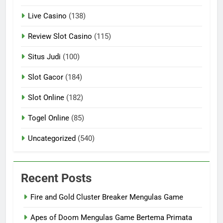
Live Casino
(138)
Review Slot Casino
(115)
Situs Judi
(100)
Slot Gacor
(184)
Slot Online
(182)
Togel Online
(85)
Uncategorized
(540)
Recent Posts
Fire and Gold Cluster Breaker Mengulas Game
Apes of Doom Mengulas Game Bertema Primata