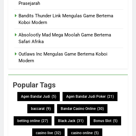
Prasejarah
Bandits Thunder Link Mengulas Game Bertema
Koboi Modern
Absolootly Mad Mega Moolah Game Bertema
Safari Afrika
Outlaws Inc Mengulas Game Bertema Koboi
Modern
Popular Tags
Agen Bandar Judi
(5)
Agen Bandar Judi Poker
(21)
baccarat
(9)
Bandar Casino Online
(30)
betting online
(27)
Black Jack
(31)
Bonus Slot
(5)
casino live
(32)
casino online
(5)