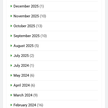
December 2025
(1)
November 2025
(10)
October 2025
(13)
September 2025
(10)
August 2025
(5)
July 2025
(2)
July 2024
(1)
May 2024
(6)
April 2024
(6)
March 2024
(9)
February 2024
(16)