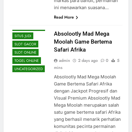
markas para bandit, permainan
JUDI ONLINE
ini menawarkan suasana…
LIVE CASINO
Read More
REVIEW SLOT
CASINO
Absolootly Mad Mega
SITUS JUDI
Moolah Game Bertema
SLOT GACOR
Safari Afrika
SLOT ONLINE
admin
2 days ago
0
5
TOGEL ONLINE
mins
UNCATEGORIZED
Absolootly Mad Mega Moolah
Game Bertema Safari Afrika
dengan Jackpot Progresif dan
Visual Premium Absolootly Mad
Mega Moolah merupakan salah
satu game bertema safari Afrika
yang berhasil menarik perhatian
komunitas pecinta permainan