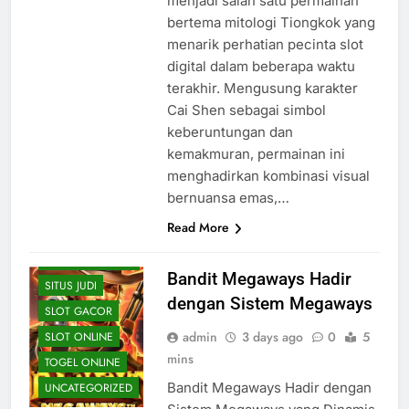
menjadi salah satu permainan
bertema mitologi Tiongkok yang
menarik perhatian pecinta slot
digital dalam beberapa waktu
terakhir. Mengusung karakter
Cai Shen sebagai simbol
keberuntungan dan
BONUS SLOT
kemakmuran, permainan ini
CASINO
menghadirkan kombinasi visual
JUDI ONLINE
bernuansa emas,…
LIVE CASINO
Read More
REVIEW SLOT
CASINO
Bandit Megaways Hadir
SITUS JUDI
dengan Sistem Megaways
SLOT GACOR
admin
3 days ago
0
5
SLOT ONLINE
mins
TOGEL ONLINE
Bandit Megaways Hadir dengan
UNCATEGORIZED