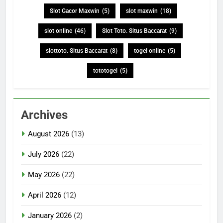
Slot Gacor Maxwin
(5)
slot maxwin
(18)
slot online
(46)
Slot Toto. Situs Baccarat
(9)
slottoto. Situs Baccarat
(8)
togel online
(5)
tototogel
(5)
Archives
August 2026
(13)
July 2026
(22)
May 2026
(22)
April 2026
(12)
January 2026
(2)