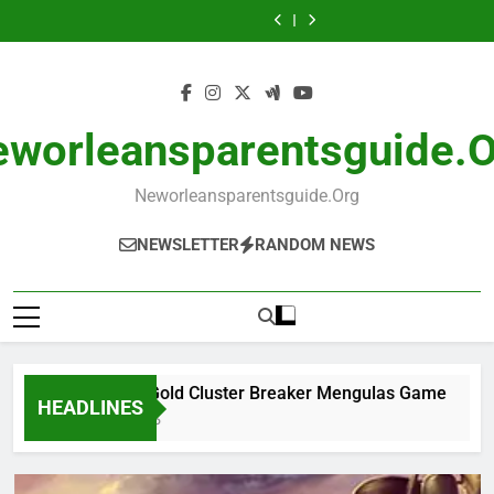
Absolootly Mad
Fire and Gold
Skip
Safari Afrika
Bertema Primata
Game Bertema
Mega Moolah
Cluster Breaker
Apes of Doom
Bandits Thunder
Prasejarah
Koboi Modern
Game Bertema
Mengulas Game
to
Mengulas Game
Link Mengulas
Absolootly Mad
Safari Afrika
Bertema Primata
Game Bertema
Mega Moolah
content
Prasejarah
Koboi Modern
Game Bertema
Safari Afrika
worleansparentsguide.
Neworleansparentsguide.org
NEWSLETTER
RANDOM NEWS
Fire and Gold Cluster Breaker Mengulas Game
HEADLINES
18 Hours Ago