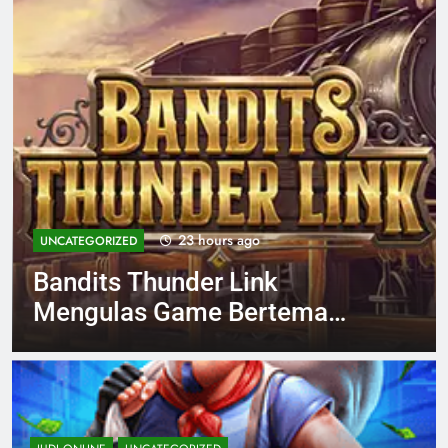
23 hours ago
UNCATEGORIZED
Bandits Thunder Link
Mengulas Game Bertema
Koboi Modern