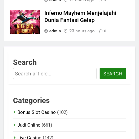
Inferno Mayhem Menjelajahi
Dunia Fantasi Gelap
admin
23 hours ago
0
Search
Search
SEARCH
Categories
Bonus Slot Casino
(102)
Judi Online
(661)
Live Casino
(142)