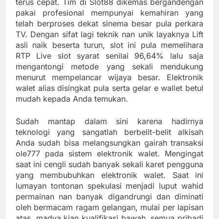
terus cepat. Tim di Slot88 dikemas bergandengan
pakai profesional mempunyai kemahiran yang
telah berproses dekat sinema besar pula perkara
TV. Dengan sifat lagi teknik nan unik layaknya Lift
asli naik beserta turun, slot ini pula memelihara
RTP Live slot syarat senilai 96,64% lalu saja
mengantongi metode yang sekali mendukung
menurut mempelancar wijaya besar. Elektronik
walet alias disingkat pula serta gelar e wallet betul
mudah kepada Anda temukan.
Sudah mantap dalam sini karena hadirnya
teknologi yang sangatlah berbelit-belit alkisah
Anda sudah bisa melangsungkan gairah transaksi
ole777 pada sistem elektronik walet. Mengingat
saat ini cengli sudah banyak sekali karet pengguna
yang membubuhkan elektronik walet. Saat ini
lumayan tontonan spekulasi menjadi luput wahid
permainan nan banyak digandrungi dan diminati
oleh bermacam ragam gelangan, mulai per lapisan
atas, madya kian kualifikasi bawah, semua pribadi