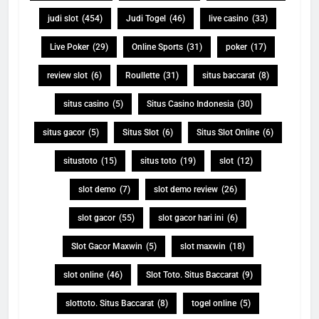
judi slot
(454)
Judi Togel
(46)
live casino
(33)
Live Poker
(29)
Online Sports
(31)
poker
(17)
review slot
(6)
Roullette
(31)
situs baccarat
(8)
situs casino
(5)
Situs Casino Indonesia
(30)
situs gacor
(5)
Situs Slot
(6)
Situs Slot Online
(6)
situstoto
(15)
situs toto
(19)
slot
(12)
slot demo
(7)
slot demo review
(26)
slot gacor
(55)
slot gacor hari ini
(6)
Slot Gacor Maxwin
(5)
slot maxwin
(18)
slot online
(46)
Slot Toto. Situs Baccarat
(9)
slottoto. Situs Baccarat
(8)
togel online
(5)