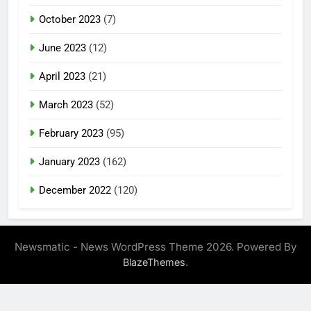
October 2023
(7)
June 2023
(12)
April 2023
(21)
March 2023
(52)
February 2023
(95)
January 2023
(162)
December 2022
(120)
Newsmatic - News WordPress Theme 2026. Powered By
.
BlazeThemes