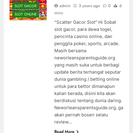
admin
3 years ago
0
6
SLOT GACOR
mins
SLOT ONLINE
“Scatter Gacor Slot“ Hi Sobat
slot gacor, para dewa togel,
pencinta casino online, dan
penggila poker, sports, arcade.
Masih bersama
neworleansparentsguide.org
yang masih suka untuk berbagi
update berita terhangat seputar
dunia gambling / betting online
untuk para bettor dimanapun
kalian berada, disini kita akan
berdiskusi tentang dunia daring.
Neworleansparentsguide.org, ga
akan pernah bosen selalu
review…
Read More