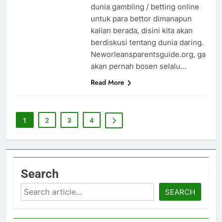
dunia gambling / betting online
untuk para bettor dimanapun
kalian berada, disini kita akan
berdiskusi tentang dunia daring.
Neworleansparentsguide.org, ga
akan pernah bosen selalu…
Read More
1
2
3
4
Search
Search
SEARCH