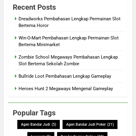
Recent Posts
Dreadworks Pembahasan Lengkap Permainan Slot
Bertema Horor
Win-O-Mart Pembahasan Lengkap Permainan Slot
Bertema Minimarket
Zombie School Megaways Pembahasan Lengkap
Slot Bertema Sekolah Zombie
Bullride Loot Pembahasan Lengkap Gameplay
Heroes Hunt 2 Megaways Mengenal Gameplay
Popular Tags
Agen Bandar Judi
(5)
Agen Bandar Judi Poker
(21)