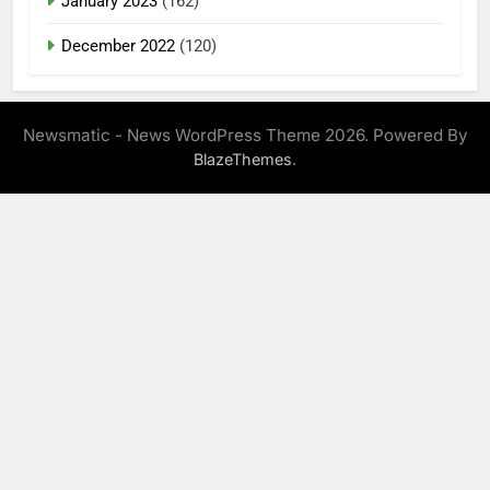
January 2023
(162)
December 2022
(120)
Newsmatic - News WordPress Theme 2026. Powered By
.
BlazeThemes