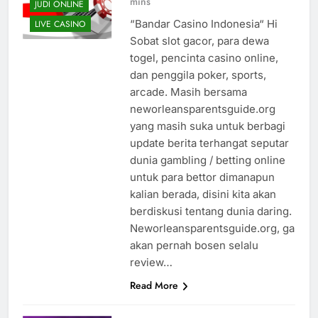
mins
JUDI ONLINE
“Bandar Casino Indonesia“ Hi
LIVE CASINO
Sobat slot gacor, para dewa
togel, pencinta casino online,
dan penggila poker, sports,
arcade. Masih bersama
neworleansparentsguide.org
yang masih suka untuk berbagi
update berita terhangat seputar
dunia gambling / betting online
untuk para bettor dimanapun
kalian berada, disini kita akan
berdiskusi tentang dunia daring.
Neworleansparentsguide.org, ga
akan pernah bosen selalu
review…
Read More