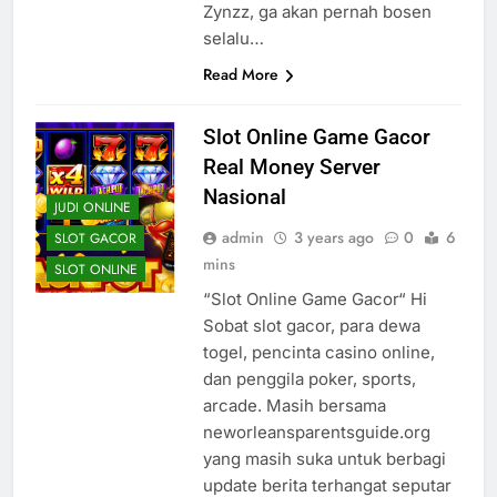
Zynzz, ga akan pernah bosen
selalu…
Read More
Slot Online Game Gacor
Real Money Server
Nasional
JUDI ONLINE
admin
3 years ago
0
6
SLOT GACOR
mins
SLOT ONLINE
“Slot Online Game Gacor“ Hi
Sobat slot gacor, para dewa
togel, pencinta casino online,
dan penggila poker, sports,
arcade. Masih bersama
neworleansparentsguide.org
yang masih suka untuk berbagi
update berita terhangat seputar