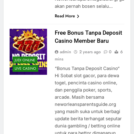
akan pernah bosen selalu…
Read More
Free Bonus Tanpa Deposit
Casino Member Baru
admin
2 years ago
0
6
mins
JUDI ONLINE
“Bonus Tanpa Deposit Casino“
LIVE CASINO
Hi Sobat slot gacor, para dewa
togel, pencinta casino online,
dan penggila poker, sports,
arcade. Masih bersama
neworleansparentsguide.org
yang masih suka untuk berbagi
update berita terhangat seputar
dunia gambling / betting online
untuk para bettor dimanapun