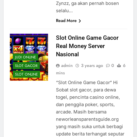
Zynzz, ga akan pernah bosen
selalu…
Read More
Slot Online Game Gacor
Real Money Server
Nasional
JUDI ONLINE
admin
3 years ago
0
6
SLOT GACOR
mins
SLOT ONLINE
“Slot Online Game Gacor“ Hi
Sobat slot gacor, para dewa
togel, pencinta casino online,
dan penggila poker, sports,
arcade. Masih bersama
neworleansparentsguide.org
yang masih suka untuk berbagi
update berita terhangat seputar