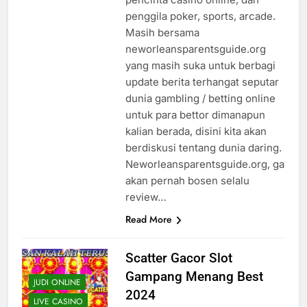
penggila poker, sports, arcade.
Masih bersama
neworleansparentsguide.org
yang masih suka untuk berbagi
update berita terhangat seputar
dunia gambling / betting online
untuk para bettor dimanapun
kalian berada, disini kita akan
berdiskusi tentang dunia daring.
Neworleansparentsguide.org, ga
akan pernah bosen selalu
review…
Read More
Scatter Gacor Slot
Gampang Menang Best
JUDI ONLINE
2024
LIVE CASINO