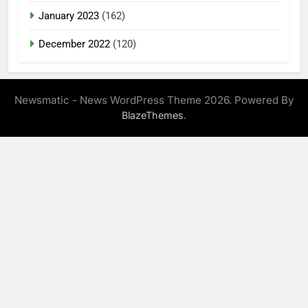
January 2023
(162)
December 2022
(120)
Newsmatic - News WordPress Theme 2026. Powered By
.
BlazeThemes