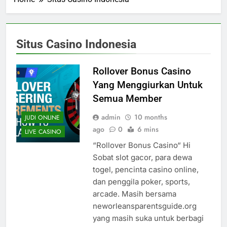
Situs Casino Indonesia
Rollover Bonus Casino
Yang Menggiurkan Untuk
Semua Member
admin
10 months
JUDI ONLINE
ago
0
6 mins
LIVE CASINO
“Rollover Bonus Casino“ Hi
Sobat slot gacor, para dewa
togel, pencinta casino online,
dan penggila poker, sports,
arcade. Masih bersama
neworleansparentsguide.org
yang masih suka untuk berbagi