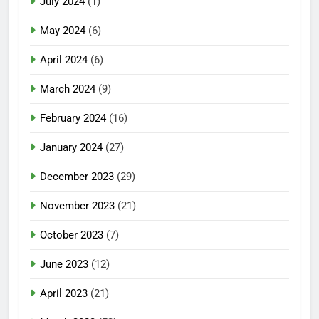
July 2024
(1)
May 2024
(6)
April 2024
(6)
March 2024
(9)
February 2024
(16)
January 2024
(27)
December 2023
(29)
November 2023
(21)
October 2023
(7)
June 2023
(12)
April 2023
(21)