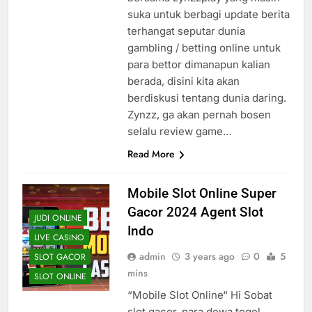
suka untuk berbagi update berita
terhangat seputar dunia
gambling / betting online untuk
para bettor dimanapun kalian
berada, disini kita akan
berdiskusi tentang dunia daring.
Zynzz, ga akan pernah bosen
selalu review game…
Read More
Mobile Slot Online Super
Gacor 2024 Agent Slot
JUDI ONLINE
Indo
LIVE CASINO
admin
3 years ago
0
5
SLOT GACOR
mins
SLOT ONLINE
“Mobile Slot Online“ Hi Sobat
slot gacor, para dewa togel,