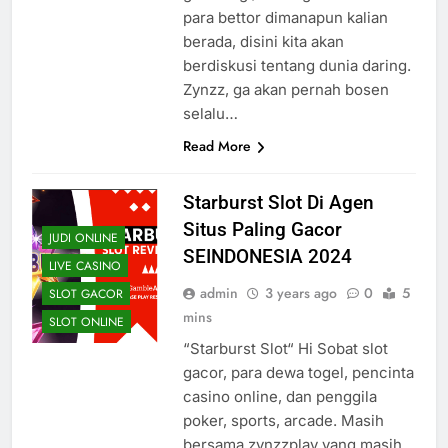
para bettor dimanapun kalian
berada, disini kita akan
berdiskusi tentang dunia daring.
Zynzz, ga akan pernah bosen
selalu…
Read More
Starburst Slot Di Agen
Situs Paling Gacor
JUDI ONLINE
SEINDONESIA 2024
LIVE CASINO
admin
3 years ago
0
5
SLOT GACOR
mins
SLOT ONLINE
“Starburst Slot“ Hi Sobat slot
gacor, para dewa togel, pencinta
casino online, dan penggila
poker, sports, arcade. Masih
bersama zynzzplay yang masih