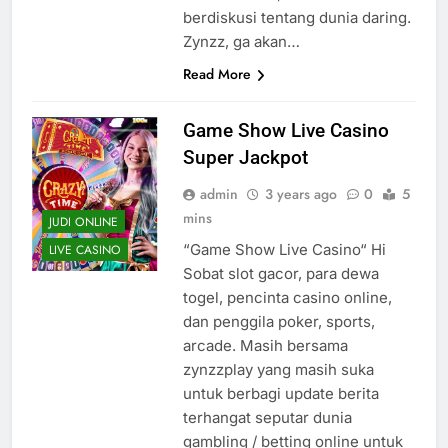
berdiskusi tentang dunia daring.
Zynzz, ga akan…
Read More
Game Show Live Casino
Super Jackpot
admin
3 years ago
0
5
mins
JUDI ONLINE
“Game Show Live Casino“ Hi
LIVE CASINO
Sobat slot gacor, para dewa
togel, pencinta casino online,
dan penggila poker, sports,
arcade. Masih bersama
zynzzplay yang masih suka
untuk berbagi update berita
terhangat seputar dunia
gambling / betting online untuk