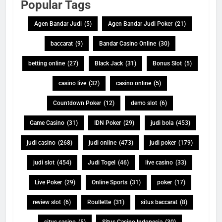
Popular Tags
Agen Bandar Judi
(5)
Agen Bandar Judi Poker
(21)
baccarat
(9)
Bandar Casino Online
(30)
betting online
(27)
Black Jack
(31)
Bonus Slot
(5)
casino live
(32)
casino online
(5)
Countdown Poker
(12)
demo slot
(6)
Game Casino
(31)
IDN Poker
(29)
judi bola
(453)
judi casino
(268)
judi online
(473)
judi poker
(179)
judi slot
(454)
Judi Togel
(46)
live casino
(33)
Live Poker
(29)
Online Sports
(31)
poker
(17)
review slot
(6)
Roullette
(31)
situs baccarat
(8)