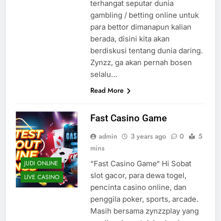
terhangat seputar dunia
gambling / betting online untuk
para bettor dimanapun kalian
berada, disini kita akan
berdiskusi tentang dunia daring.
Zynzz, ga akan pernah bosen
selalu…
Read More
Fast Casino Game
admin
3 years ago
0
5
mins
JUDI ONLINE
“Fast Casino Game“ Hi Sobat
slot gacor, para dewa togel,
LIVE CASINO
pencinta casino online, dan
penggila poker, sports, arcade.
Masih bersama zynzzplay yang