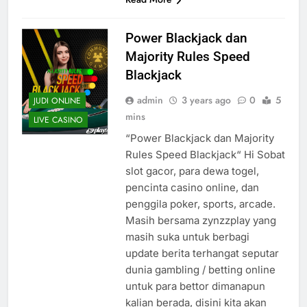
Power Blackjack dan
Majority Rules Speed
Blackjack
admin
3 years ago
0
5
JUDI ONLINE
mins
LIVE CASINO
“Power Blackjack dan Majority
Rules Speed Blackjack“ Hi Sobat
slot gacor, para dewa togel,
pencinta casino online, dan
penggila poker, sports, arcade.
Masih bersama zynzzplay yang
masih suka untuk berbagi
update berita terhangat seputar
dunia gambling / betting online
untuk para bettor dimanapun
kalian berada, disini kita akan