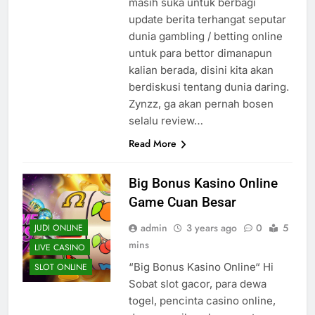
masih suka untuk berbagi
update berita terhangat seputar
dunia gambling / betting online
untuk para bettor dimanapun
kalian berada, disini kita akan
berdiskusi tentang dunia daring.
Zynzz, ga akan pernah bosen
selalu review…
Read More
Big Bonus Kasino Online
Game Cuan Besar
admin
3 years ago
0
5
JUDI ONLINE
mins
LIVE CASINO
“Big Bonus Kasino Online“ Hi
SLOT ONLINE
Sobat slot gacor, para dewa
togel, pencinta casino online,