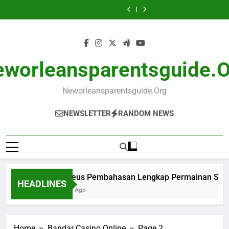
Dreadworks
Win-
Skip
Mart
Pembahasan
Trueways
Lengkap
Mart
Pembahasan
Trueways
Pembahasan
O-
Pembahasan
Lengkap
Pembahasan
Permainan
Pembahasan
Lengkap
Pembahasan
Lengkap
Mart
to
Lengkap
Permainan
Lengkap
Slot
Lengkap
Permainan
Lengkap
Permainan
Pembahasan
content
Permainan
Slot
Permainan
Bertema
Permainan
Slot
Permainan
Slot
Lengkap
Slot
Bertema
Slot
Horor
Slot
Bertema
Slot
Bertema
Permainan
Bertema
Dewa
Bertema
Dewa
Horor
Slot
Minimarket
Petir
Minimarket
Petir
Bertema
worleansparentsguide.
Minimarket
Neworleansparentsguide.org
NEWSLETTER
RANDOM NEWS
7×7 Zeus Pembahasan Lengkap Permainan Slot Be
HEADLINES
5 Hours Ago
Home
Bandar Casino Online
Page 2