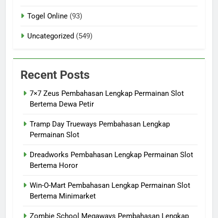
Togel Online
(93)
Uncategorized
(549)
Recent Posts
7×7 Zeus Pembahasan Lengkap Permainan Slot
Bertema Dewa Petir
Tramp Day Trueways Pembahasan Lengkap
Permainan Slot
Dreadworks Pembahasan Lengkap Permainan Slot
Bertema Horor
Win-O-Mart Pembahasan Lengkap Permainan Slot
Bertema Minimarket
Zombie School Megaways Pembahasan Lengkap