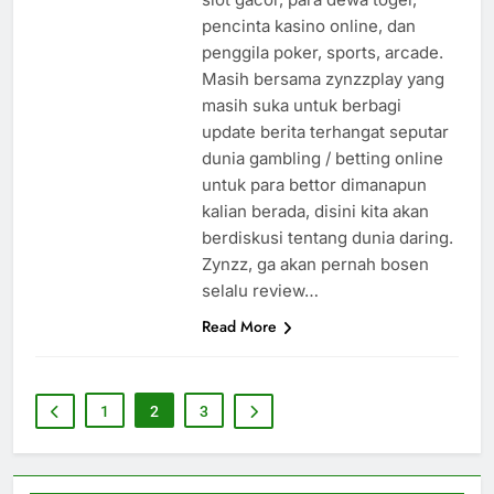
pencinta kasino online, dan
penggila poker, sports, arcade.
Masih bersama zynzzplay yang
masih suka untuk berbagi
update berita terhangat seputar
dunia gambling / betting online
untuk para bettor dimanapun
kalian berada, disini kita akan
berdiskusi tentang dunia daring.
Zynzz, ga akan pernah bosen
selalu review…
Read More
1
2
3