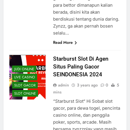
para bettor dimanapun kalian
berada, disini kita akan
berdiskusi tentang dunia daring.
Zynzz, ga akan pernah bosen
selalu…
Read More
Starburst Slot Di Agen
Situs Paling Gacor
JUDI ONLINE
SEINDONESIA 2024
LIVE CASINO
admin
3 years ago
0
5
SLOT GACOR
mins
SLOT ONLINE
“Starburst Slot“ Hi Sobat slot
gacor, para dewa togel, pencinta
casino online, dan penggila
poker, sports, arcade. Masih
bersama zynzzplay yang masih