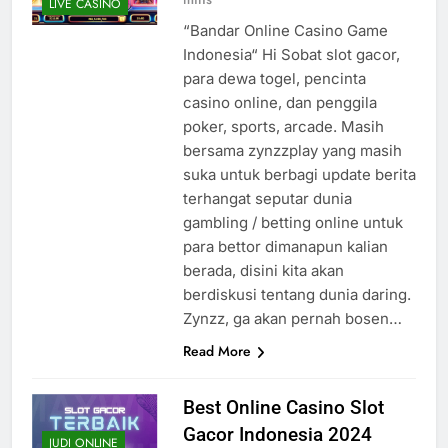
LIVE CASINO
“Bandar Online Casino Game
Indonesia“ Hi Sobat slot gacor,
para dewa togel, pencinta
casino online, dan penggila
poker, sports, arcade. Masih
bersama zynzzplay yang masih
suka untuk berbagi update berita
terhangat seputar dunia
gambling / betting online untuk
para bettor dimanapun kalian
berada, disini kita akan
berdiskusi tentang dunia daring.
Zynzz, ga akan pernah bosen…
Read More
Best Online Casino Slot
Gacor Indonesia 2024
JUDI ONLINE