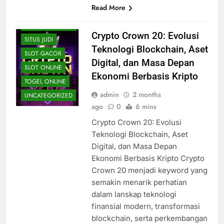
LIVE CASINO
Read More
REVIEW SLOT
CASINO
Crypto Crown 20: Evolusi
SITUS JUDI
Teknologi Blockchain, Aset
SLOT GACOR
Digital, dan Masa Depan
SLOT ONLINE
Ekonomi Berbasis Kripto
TOGEL ONLINE
admin
2 months
UNCATEGORIZED
ago
0
6 mins
Crypto Crown 20: Evolusi
Teknologi Blockchain, Aset
Digital, dan Masa Depan
Ekonomi Berbasis Kripto Crypto
Crown 20 menjadi keyword yang
semakin menarik perhatian
dalam lanskap teknologi
finansial modern, transformasi
blockchain, serta perkembangan