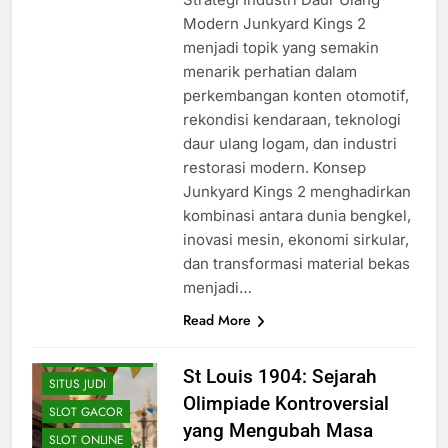
Modern Junkyard Kings 2
menjadi topik yang semakin
menarik perhatian dalam
perkembangan konten otomotif,
rekondisi kendaraan, teknologi
daur ulang logam, dan industri
restorasi modern. Konsep
Junkyard Kings 2 menghadirkan
kombinasi antara dunia bengkel,
BONUS SLOT
inovasi mesin, ekonomi sirkular,
CASINO
dan transformasi material bekas
JUDI ONLINE
menjadi…
LIVE CASINO
Read More
REVIEW SLOT
CASINO
St Louis 1904: Sejarah
SITUS JUDI
Olimpiade Kontroversial
SLOT GACOR
yang Mengubah Masa
SLOT ONLINE