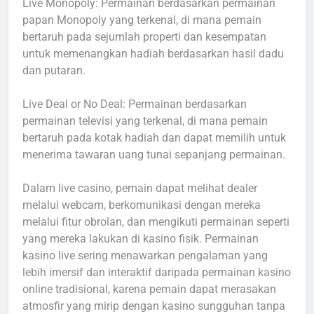
Live Monopoly: Permainan berdasarkan permainan
papan Monopoly yang terkenal, di mana pemain
bertaruh pada sejumlah properti dan kesempatan
untuk memenangkan hadiah berdasarkan hasil dadu
dan putaran.
Live Deal or No Deal: Permainan berdasarkan
permainan televisi yang terkenal, di mana pemain
bertaruh pada kotak hadiah dan dapat memilih untuk
menerima tawaran uang tunai sepanjang permainan.
Dalam live casino, pemain dapat melihat dealer
melalui webcam, berkomunikasi dengan mereka
melalui fitur obrolan, dan mengikuti permainan seperti
yang mereka lakukan di kasino fisik. Permainan
kasino live sering menawarkan pengalaman yang
lebih imersif dan interaktif daripada permainan kasino
online tradisional, karena pemain dapat merasakan
atmosfir yang mirip dengan kasino sungguhan tanpa