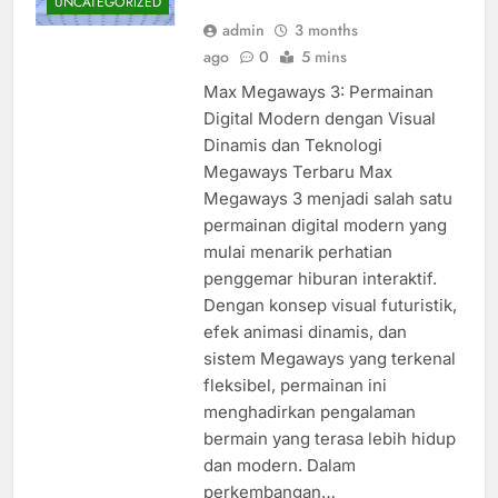
UNCATEGORIZED
admin
3 months
ago
0
5 mins
Max Megaways 3: Permainan
Digital Modern dengan Visual
Dinamis dan Teknologi
Megaways Terbaru Max
Megaways 3 menjadi salah satu
permainan digital modern yang
mulai menarik perhatian
penggemar hiburan interaktif.
Dengan konsep visual futuristik,
efek animasi dinamis, dan
sistem Megaways yang terkenal
fleksibel, permainan ini
menghadirkan pengalaman
bermain yang terasa lebih hidup
dan modern. Dalam
perkembangan…