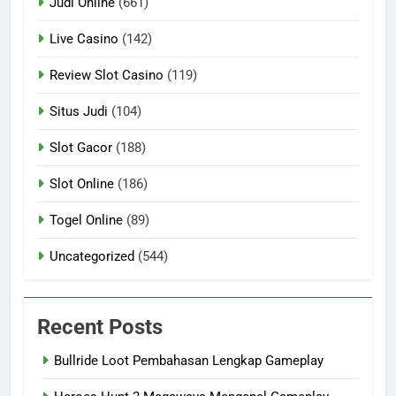
Judi Online
(661)
Live Casino
(142)
Review Slot Casino
(119)
Situs Judi
(104)
Slot Gacor
(188)
Slot Online
(186)
Togel Online
(89)
Uncategorized
(544)
Recent Posts
Bullride Loot Pembahasan Lengkap Gameplay