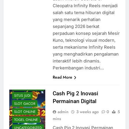
Cleopatra Infinity Reels menjadi
salah satu tema hiburan digital
yang menarik perhatian
sepanjang 2026 berkat
perpaduan konsep sejarah Mesir
Kuno, teknologi visual modern,
serta mekanisme Infinity Reels
BONUS SLOT
yang menghadirkan pengalaman
CASINO
interaktif lebih dinamis.
JUDI ONLINE
Perkembangan industri…
LIVE CASINO
Read More
REVIEW SLOT
CASINO
Cash Pig 2 Inovasi
SITUS JUDI
Permainan Digital
SLOT GACOR
admin
3 weeks ago
0
5
SLOT ONLINE
mins
TOGEL ONLINE
Cash Pig 2 Inovasi Permainan
UNCATEGORIZED