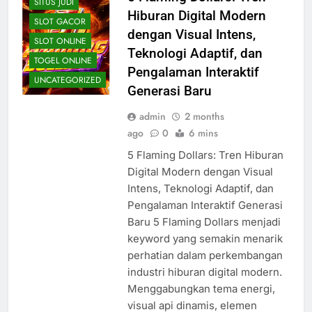
SITUS JUDI
Hiburan Digital Modern
SLOT GACOR
dengan Visual Intens,
SLOT ONLINE
Teknologi Adaptif, dan
TOGEL ONLINE
Pengalaman Interaktif
UNCATEGORIZED
Generasi Baru
admin
2 months
ago
0
6 mins
5 Flaming Dollars: Tren Hiburan
Digital Modern dengan Visual
Intens, Teknologi Adaptif, dan
Pengalaman Interaktif Generasi
Baru 5 Flaming Dollars menjadi
keyword yang semakin menarik
perhatian dalam perkembangan
industri hiburan digital modern.
Menggabungkan tema energi,
visual api dinamis, elemen