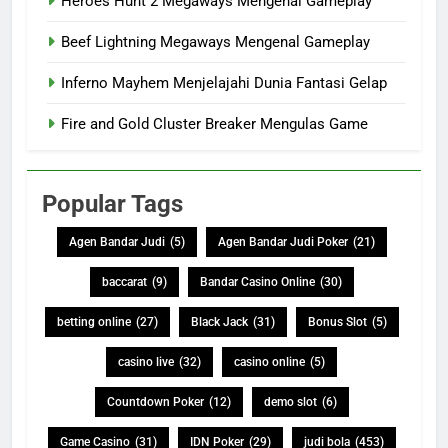
Heroes Hunt 2 Megaways Mengenal Gameplay
Beef Lightning Megaways Mengenal Gameplay
Inferno Mayhem Menjelajahi Dunia Fantasi Gelap
Fire and Gold Cluster Breaker Mengulas Game
Popular Tags
Agen Bandar Judi
(5)
Agen Bandar Judi Poker
(21)
baccarat
(9)
Bandar Casino Online
(30)
betting online
(27)
Black Jack
(31)
Bonus Slot
(5)
casino live
(32)
casino online
(5)
Countdown Poker
(12)
demo slot
(6)
Game Casino
(31)
IDN Poker
(29)
judi bola
(453)