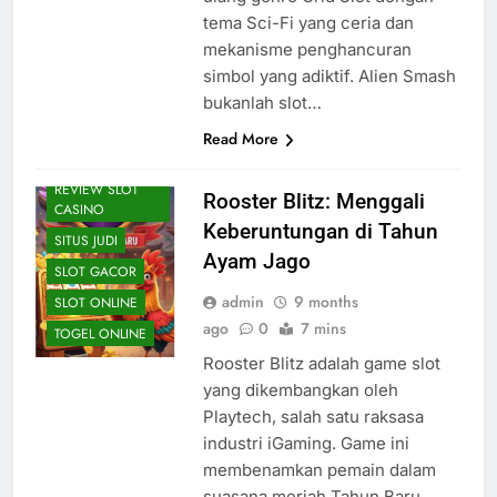
tema Sci-Fi yang ceria dan
mekanisme penghancuran
simbol yang adiktif. Alien Smash
BONUS SLOT
CASINO
bukanlah slot…
JUDI ONLINE
Read More
LIVE CASINO
REVIEW SLOT
Rooster Blitz: Menggali
CASINO
Keberuntungan di Tahun
SITUS JUDI
Ayam Jago
SLOT GACOR
admin
9 months
SLOT ONLINE
ago
0
7 mins
TOGEL ONLINE
Rooster Blitz adalah game slot
yang dikembangkan oleh
Playtech, salah satu raksasa
industri iGaming. Game ini
membenamkan pemain dalam
suasana meriah Tahun Baru