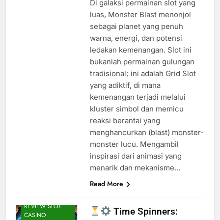
Di galaksi permainan slot yang
luas, Monster Blast menonjol
sebagai planet yang penuh
warna, energi, dan potensi
ledakan kemenangan. Slot ini
bukanlah permainan gulungan
tradisional; ini adalah Grid Slot
yang adiktif, di mana
kemenangan terjadi melalui
kluster simbol dan memicu
reaksi berantai yang
menghancurkan (blast) monster-
monster lucu. Mengambil
inspirasi dari animasi yang
BONUS SLOT
CASINO
menarik dan mekanisme…
JUDI ONLINE
Read More
LIVE CASINO
REVIEW SLOT
Time Spinners:
CASINO