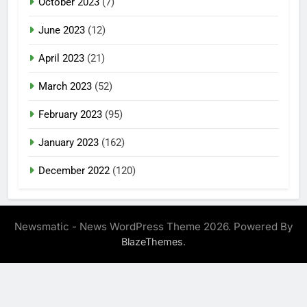
October 2023
(7)
June 2023
(12)
April 2023
(21)
March 2023
(52)
February 2023
(95)
January 2023
(162)
December 2022
(120)
Newsmatic - News WordPress Theme 2026. Powered By
.
BlazeThemes