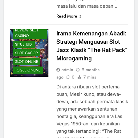
masa lalu dan masa depan….
JUDI ONLINE
Read More
LIVE CASINO
REVIEW SLOT
Irama Kemenangan Abadi:
CASINO
Strategi Menguasai Slot
SITUS JUDI
Jazz Klasik “The Rat Pack”
SLOT GACOR
Microgaming
SLOT ONLINE
admin
9 months
TOGEL ONLINE
ago
0
7 mins
Di antara ribuan slot bertema
buah, Mesir kuno, atau dewa-
dewa, ada sebuah permata klasik
yang menawarkan sentuhan
nostalgia, keanggunan era Las
Vegas 1950-an, dan keunikan
yang tak tertandingi: “The Rat