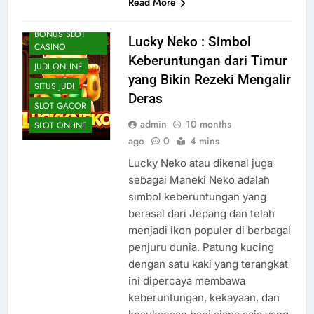
Read More
BONUS SLOT
Lucky Neko : Simbol
CASINO
Keberuntungan dari Timur
JUDI ONLINE
yang Bikin Rezeki Mengalir
SITUS JUDI
Deras
SLOT GACOR
admin
10 months
SLOT ONLINE
ago
0
4 mins
Lucky Neko atau dikenal juga
sebagai Maneki Neko adalah
simbol keberuntungan yang
berasal dari Jepang dan telah
menjadi ikon populer di berbagai
penjuru dunia. Patung kucing
dengan satu kaki yang terangkat
ini dipercaya membawa
keberuntungan, kekayaan, dan