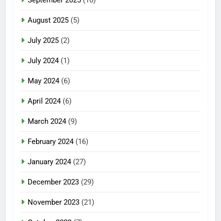
September 2025
(10)
August 2025
(5)
July 2025
(2)
July 2024
(1)
May 2024
(6)
April 2024
(6)
March 2024
(9)
February 2024
(16)
January 2024
(27)
December 2023
(29)
November 2023
(21)