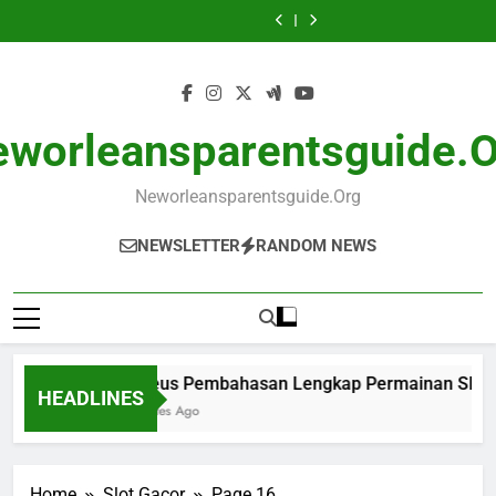
Mart
Pembahasan
Trueways
Lengkap
Mart
Pembahasan
Trueways
Pembahasan
O-
Skip
Pembahasan
Lengkap
Pembahasan
Permainan
Pembahasan
Lengkap
Pembahasan
Lengkap
Mart
to
Lengkap
Permainan
Lengkap
Slot
Lengkap
Permainan
Lengkap
Permainan
Pembahasan
Permainan
Slot
Permainan
Bertema
Permainan
Slot
Permainan
Slot
Lengkap
content
Slot
Bertema
Slot
Horor
Slot
Bertema
Slot
Bertema
Permainan
Bertema
Dewa
Bertema
Dewa
Horor
Slot
Minimarket
Petir
Minimarket
Petir
Bertema
Minimarket
worleansparentsguide.
Neworleansparentsguide.org
NEWSLETTER
RANDOM NEWS
7×7 Zeus Pembahasan Lengkap Permainan Slot Ber
HEADLINES
54 Minutes Ago
Home
Slot Gacor
Page 16