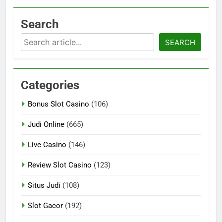
Search
Search
SEARCH
Categories
Bonus Slot Casino
(106)
Judi Online
(665)
Live Casino
(146)
Review Slot Casino
(123)
Situs Judi
(108)
Slot Gacor
(192)