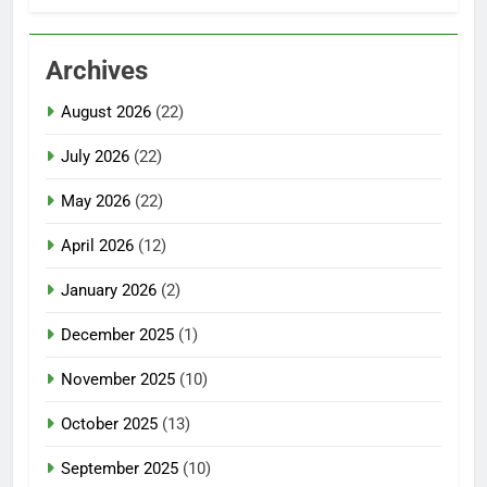
Archives
August 2026
(22)
July 2026
(22)
May 2026
(22)
April 2026
(12)
January 2026
(2)
December 2025
(1)
November 2025
(10)
October 2025
(13)
September 2025
(10)