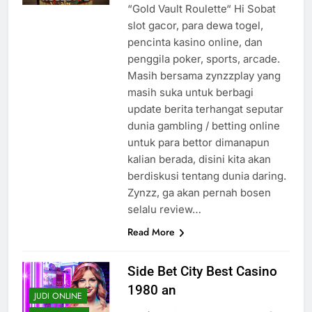
“Gold Vault Roulette“ Hi Sobat
slot gacor, para dewa togel,
pencinta kasino online, dan
penggila poker, sports, arcade.
Masih bersama zynzzplay yang
masih suka untuk berbagi
update berita terhangat seputar
dunia gambling / betting online
untuk para bettor dimanapun
kalian berada, disini kita akan
berdiskusi tentang dunia daring.
Zynzz, ga akan pernah bosen
selalu review…
Read More
Side Bet City Best Casino
1980 an
JUDI ONLINE