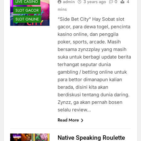
admin
3 years ago
0
4
LIVE CASINO
mins
SLOT GACOR
“Side Bet City“ Hay Sobat slot
SLOT ONLINE
gacor, para dewa togel, pencinta
kasino online, dan penggila
poker, sports, arcade. Masih
bersama zynzzplay yang masih
suka untuk berbagi update berita
terhangat seputar dunia
gambling / betting online untuk
para bettor dimanapun kalian
berada, disini kita akan
berdiskusi tentang dunia daring.
Zynzz, ga akan pernah bosen
selalu review…
Read More
Native Speaking Roulette