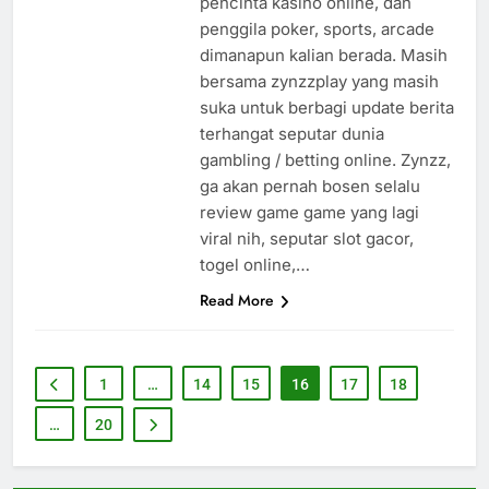
pencinta kasino online, dan
penggila poker, sports, arcade
dimanapun kalian berada. Masih
bersama zynzzplay yang masih
suka untuk berbagi update berita
terhangat seputar dunia
gambling / betting online. Zynzz,
ga akan pernah bosen selalu
review game game yang lagi
viral nih, seputar slot gacor,
togel online,…
Read More
1
…
14
15
16
17
18
…
20