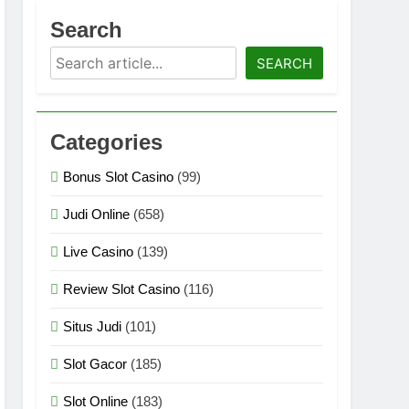
Search
Search
 Bola
SEARCH
Categories
Bonus Slot Casino
(99)
Judi Online
(658)
Live Casino
(139)
Review Slot Casino
(116)
Situs Judi
(101)
Slot Gacor
(185)
Slot Online
(183)