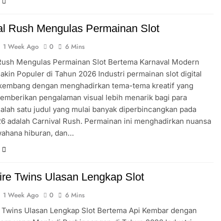
al Rush Mengulas Permainan Slot
1 Week Ago
0
6 Mins
 Rush Mengulas Permainan Slot Bertema Karnaval Modern
kin Populer di Tahun 2026 Industri permainan slot digital
rkembang dengan menghadirkan tema-tema kreatif yang
mberikan pengalaman visual lebih menarik bagi para
alah satu judul yang mulai banyak diperbincangkan pada
6 adalah Carnival Rush. Permainan ini menghadirkan nuansa
 wahana hiburan, dan…
Fire Twins Ulasan Lengkap Slot
1 Week Ago
0
6 Mins
e Twins Ulasan Lengkap Slot Bertema Api Kembar dengan