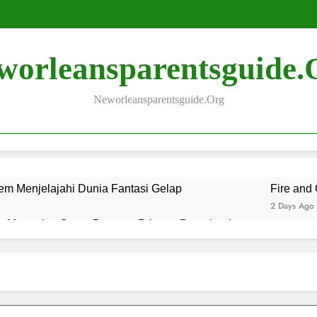
worleansparentsguide.
Neworleansparentsguide.org
em Menjelajahi Dunia Fantasi Gelap
Fire and
2 Days Ago
m Mengulas Game Bertema Primata Prasejarah
nder Link Mengulas Game Bertema Koboi Modern
ad Mega Moolah Game Bertema Safari Afrika