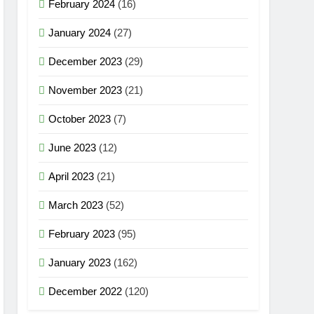
February 2024
(16)
January 2024
(27)
December 2023
(29)
November 2023
(21)
October 2023
(7)
June 2023
(12)
April 2023
(21)
March 2023
(52)
February 2023
(95)
January 2023
(162)
December 2022
(120)