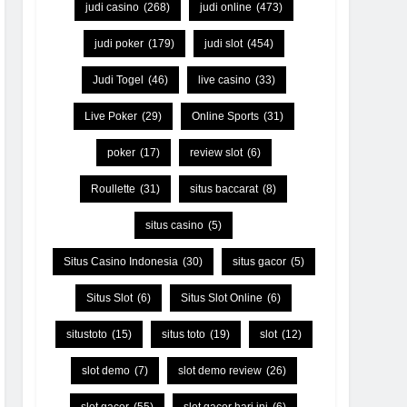
judi casino
(268)
judi online
(473)
judi poker
(179)
judi slot
(454)
Judi Togel
(46)
live casino
(33)
Live Poker
(29)
Online Sports
(31)
poker
(17)
review slot
(6)
Roullette
(31)
situs baccarat
(8)
situs casino
(5)
Situs Casino Indonesia
(30)
situs gacor
(5)
Situs Slot
(6)
Situs Slot Online
(6)
situstoto
(15)
situs toto
(19)
slot
(12)
slot demo
(7)
slot demo review
(26)