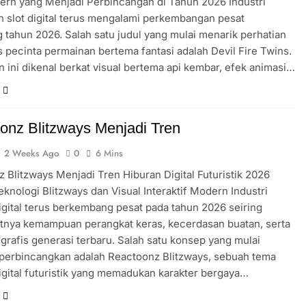
ern yang Menjadi Perbincangan di Tahun 2026 Industri
 slot digital terus mengalami perkembangan pesat
 tahun 2026. Salah satu judul yang mulai menarik perhatian
 pecinta permainan bertema fantasi adalah Devil Fire Twins.
 ini dikenal berkat visual bertema api kembar, efek animasi…
onz Blitzways Menjadi Tren
2 Weeks Ago
0
6 Mins
 Blitzways Menjadi Tren Hiburan Digital Futuristik 2026
knologi Blitzways dan Visual Interaktif Modern Industri
igital terus berkembang pesat pada tahun 2026 seiring
tnya kemampuan perangkat keras, kecerdasan buatan, serta
 grafis generasi terbaru. Salah satu konsep yang mulai
perbincangkan adalah Reactoonz Blitzways, sebuah tema
igital futuristik yang memadukan karakter bergaya…