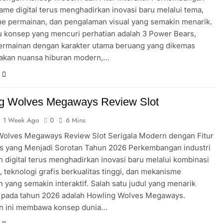
game digital terus menghadirkan inovasi baru melalui tema,
e permainan, dan pengalaman visual yang semakin menarik.
u konsep yang mencuri perhatian adalah 3 Power Bears,
ermainan dengan karakter utama beruang yang dikemas
kan nuansa hiburan modern,…
g Wolves Megaways Review Slot
1 Week Ago
0
6 Mins
Wolves Megaways Review Slot Serigala Modern dengan Fitur
 yang Menjadi Sorotan Tahun 2026 Perkembangan industri
 digital terus menghadirkan inovasi baru melalui kombinasi
, teknologi grafis berkualitas tinggi, dan mekanisme
 yang semakin interaktif. Salah satu judul yang menarik
n pada tahun 2026 adalah Howling Wolves Megaways.
n ini membawa konsep dunia…