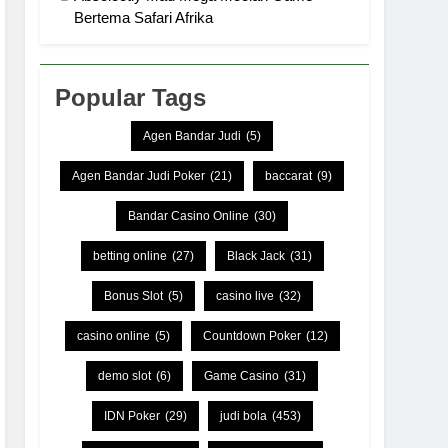
Bertema Safari Afrika
Popular Tags
Agen Bandar Judi
(5)
Agen Bandar Judi Poker
(21)
baccarat
(9)
Bandar Casino Online
(30)
betting online
(27)
Black Jack
(31)
Bonus Slot
(5)
casino live
(32)
casino online
(5)
Countdown Poker
(12)
demo slot
(6)
Game Casino
(31)
IDN Poker
(29)
judi bola
(453)