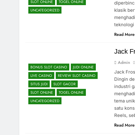
SLOT ONLINE
TOGEL ONLINE
diperbinc
klasik be
UNCATEGORIZED
menghadi
teknologi
Read More
Jack Fr
Admin
BONUS SLOT CASINO
JUDI ONLINE
Jack Fros
LIVE CASINO
REVIEW SLOT CASINO
Dingin d
SITUS JUDI
SLOT GACOR
industri 
SLOT ONLINE
TOGEL ONLINE
menghadir
tema unik
UNCATEGORIZED
satu kons
Reels, se
Read More