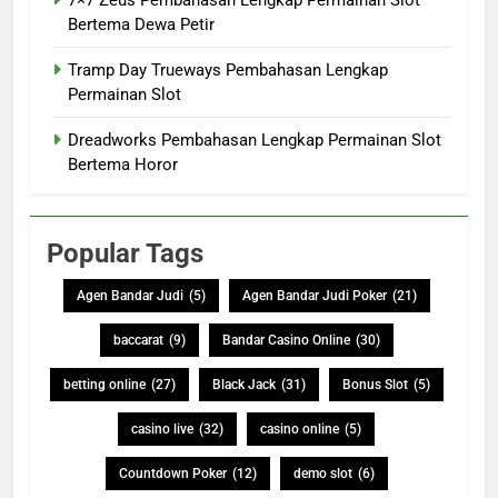
7×7 Zeus Pembahasan Lengkap Permainan Slot
Bertema Dewa Petir
Tramp Day Trueways Pembahasan Lengkap
Permainan Slot
Dreadworks Pembahasan Lengkap Permainan Slot
Bertema Horor
Popular Tags
Agen Bandar Judi
(5)
Agen Bandar Judi Poker
(21)
baccarat
(9)
Bandar Casino Online
(30)
betting online
(27)
Black Jack
(31)
Bonus Slot
(5)
casino live
(32)
casino online
(5)
Countdown Poker
(12)
demo slot
(6)