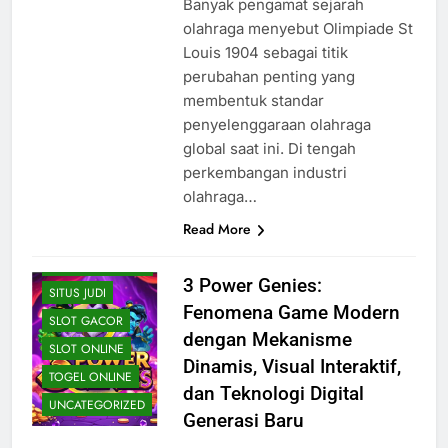
Banyak pengamat sejarah
olahraga menyebut Olimpiade St
Louis 1904 sebagai titik
perubahan penting yang
membentuk standar
penyelenggaraan olahraga
BONUS SLOT
global saat ini. Di tengah
CASINO
perkembangan industri
JUDI ONLINE
olahraga…
LIVE CASINO
Read More
REVIEW SLOT
CASINO
3 Power Genies:
SITUS JUDI
Fenomena Game Modern
SLOT GACOR
dengan Mekanisme
SLOT ONLINE
Dinamis, Visual Interaktif,
TOGEL ONLINE
dan Teknologi Digital
UNCATEGORIZED
Generasi Baru