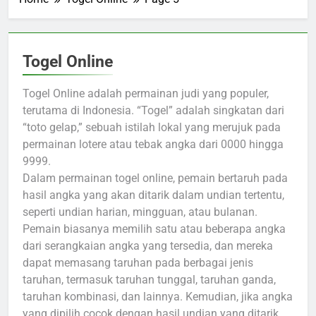
Togel Online
Togel Online adalah permainan judi yang populer,
terutama di Indonesia. “Togel” adalah singkatan dari
“toto gelap,” sebuah istilah lokal yang merujuk pada
permainan lotere atau tebak angka dari 0000 hingga
9999.
Dalam permainan togel online, pemain bertaruh pada
hasil angka yang akan ditarik dalam undian tertentu,
seperti undian harian, mingguan, atau bulanan.
Pemain biasanya memilih satu atau beberapa angka
dari serangkaian angka yang tersedia, dan mereka
dapat memasang taruhan pada berbagai jenis
taruhan, termasuk taruhan tunggal, taruhan ganda,
taruhan kombinasi, dan lainnya. Kemudian, jika angka
yang dipilih cocok dengan hasil undian yang ditarik,