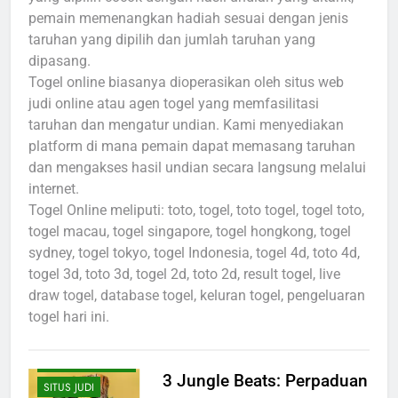
pemain memenangkan hadiah sesuai dengan jenis
taruhan yang dipilih dan jumlah taruhan yang
dipasang.
Togel online biasanya dioperasikan oleh situs web
judi online atau agen togel yang memfasilitasi
taruhan dan mengatur undian. Kami menyediakan
platform di mana pemain dapat memasang taruhan
dan mengakses hasil undian secara langsung melalui
internet.
Togel Online meliputi: toto, togel, toto togel, togel toto,
togel macau, togel singapore, togel hongkong, togel
sydney, togel tokyo, togel Indonesia, togel 4d, toto 4d,
BONUS SLOT
CASINO
togel 3d, toto 3d, togel 2d, toto 2d, result togel, live
draw togel, database togel, keluran togel, pengeluaran
JUDI ONLINE
togel hari ini.
LIVE CASINO
REVIEW SLOT
CASINO
3 Jungle Beats: Perpaduan
SITUS JUDI