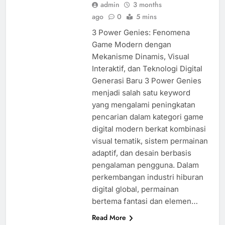
admin
3 months
ago
0
5 mins
3 Power Genies: Fenomena
Game Modern dengan
Mekanisme Dinamis, Visual
Interaktif, dan Teknologi Digital
Generasi Baru 3 Power Genies
menjadi salah satu keyword
yang mengalami peningkatan
pencarian dalam kategori game
digital modern berkat kombinasi
visual tematik, sistem permainan
adaptif, dan desain berbasis
pengalaman pengguna. Dalam
BONUS SLOT
perkembangan industri hiburan
CASINO
digital global, permainan
JUDI ONLINE
bertema fantasi dan elemen…
LIVE CASINO
Read More