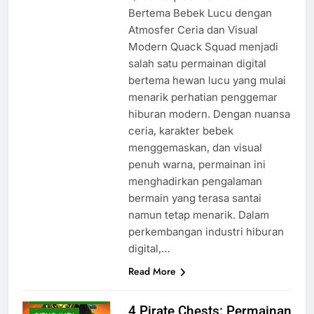
Bertema Bebek Lucu dengan
Atmosfer Ceria dan Visual
Modern Quack Squad menjadi
salah satu permainan digital
bertema hewan lucu yang mulai
menarik perhatian penggemar
hiburan modern. Dengan nuansa
ceria, karakter bebek
menggemaskan, dan visual
penuh warna, permainan ini
menghadirkan pengalaman
bermain yang terasa santai
BONUS SLOT
namun tetap menarik. Dalam
CASINO
perkembangan industri hiburan
JUDI ONLINE
digital,…
LIVE CASINO
Read More
REVIEW SLOT
CASINO
4 Pirate Chests: Permainan