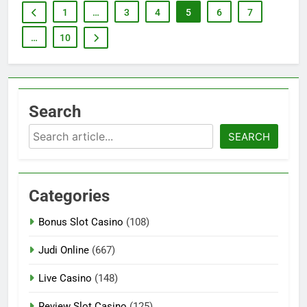
1
…
3
4
5
6
7
…
10
Search
Search
SEARCH
Categories
Bonus Slot Casino
(108)
Judi Online
(667)
Live Casino
(148)
Review Slot Casino
(125)