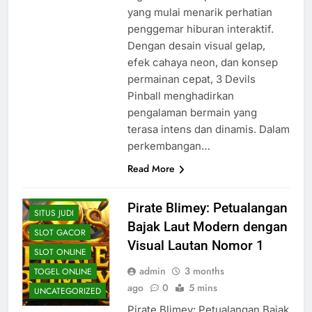
yang mulai menarik perhatian
penggemar hiburan interaktif.
Dengan desain visual gelap,
efek cahaya neon, dan konsep
permainan cepat, 3 Devils
Pinball menghadirkan
BONUS SLOT
pengalaman bermain yang
CASINO
terasa intens dan dinamis. Dalam
JUDI ONLINE
perkembangan…
LIVE CASINO
Read More
REVIEW SLOT
CASINO
Pirate Blimey: Petualangan
SITUS JUDI
Bajak Laut Modern dengan
SLOT GACOR
Visual Lautan Nomor 1
SLOT ONLINE
admin
3 months
TOGEL ONLINE
ago
0
5 mins
UNCATEGORIZED
Pirate Blimey: Petualangan Bajak