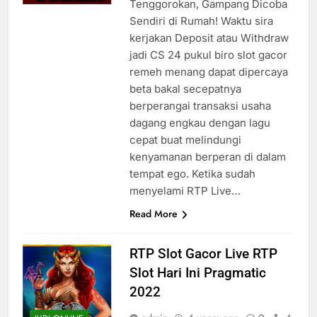
Tenggorokan, Gampang Dicoba
Sendiri di Rumah! Waktu sira
kerjakan Deposit atau Withdraw
jadi CS 24 pukul biro slot gacor
remeh menang dapat dipercaya
beta bakal secepatnya
berperangai transaksi usaha
dagang engkau dengan lagu
cepat buat melindungi
kenyamanan berperan di dalam
tempat ego. Ketika sudah
menyelami RTP Live…
Read More
RTP Slot Gacor Live RTP
Slot Hari Ini Pragmatic
2022