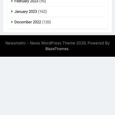
February 2023
(95)
January 2023
(162)
December 2022
(120)
Newsmatic - News WordPress Theme 2026. Powered By
.
BlazeThemes