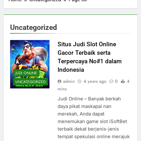
Uncategorized
Situs Judi Slot Online
Gacor Terbaik serta
Terpercaya No#1 dalam
Indonesia
JUDI ONLINE
admin
4 years ago
0
4
UNCATEGORIZED
mins
Judi Online – Banyak berkah
daya pikat maskapai nan
merekah, Anda dapat
menemukan game slot iSoftBet
terbaik dekat berjenis-jenis
tempat spekulasi online merajuk