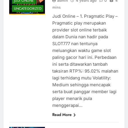
admin
4 years ago
0
4
JUDI ONLINE
mins
UNCATEGORIZED
Judi Online – 1. Pragmatic Play –
Pragmatic play merupakan
provider slot online terbaik
dalam Dunia nan hadir pada
SLOT777 nan tentunya
meluangkan waktu game slot
paling gacor hari ini. Perbedaan
ini serta ditawarkan tambah
taksiran RTP%: 95.02% malahan
lagi terhidang mutu Volatility:
Medium sehingga mencapak
serta buat panggar member lagi
player menarik pula
menggerapai…
Read More