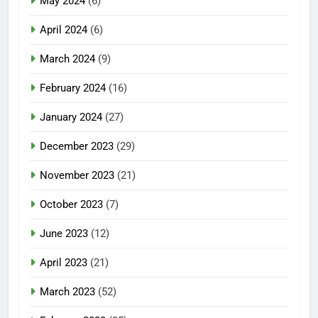
May 2024
(6)
April 2024
(6)
March 2024
(9)
February 2024
(16)
January 2024
(27)
December 2023
(29)
November 2023
(21)
October 2023
(7)
June 2023
(12)
April 2023
(21)
March 2023
(52)