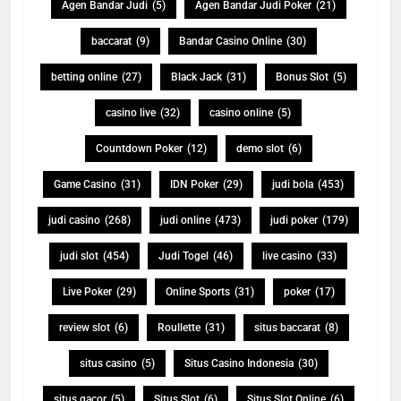
Agen Bandar Judi
(5)
Agen Bandar Judi Poker
(21)
baccarat
(9)
Bandar Casino Online
(30)
betting online
(27)
Black Jack
(31)
Bonus Slot
(5)
casino live
(32)
casino online
(5)
Countdown Poker
(12)
demo slot
(6)
Game Casino
(31)
IDN Poker
(29)
judi bola
(453)
judi casino
(268)
judi online
(473)
judi poker
(179)
judi slot
(454)
Judi Togel
(46)
live casino
(33)
Live Poker
(29)
Online Sports
(31)
poker
(17)
review slot
(6)
Roullette
(31)
situs baccarat
(8)
situs casino
(5)
Situs Casino Indonesia
(30)
situs gacor
(5)
Situs Slot
(6)
Situs Slot Online
(6)