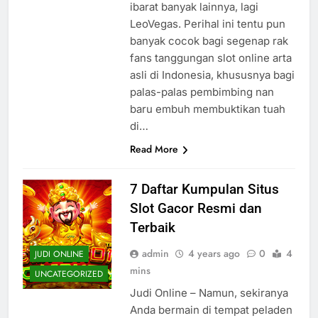
ibarat banyak lainnya, lagi
LeoVegas. Perihal ini tentu pun
banyak cocok bagi segenap rak
fans tanggungan slot online arta
asli di Indonesia, khususnya bagi
palas-palas pembimbing nan
baru embuh membuktikan tuah
di…
Read More
7 Daftar Kumpulan Situs
Slot Gacor Resmi dan
Terbaik
admin
4 years ago
0
4
JUDI ONLINE
mins
UNCATEGORIZED
Judi Online – Namun, sekiranya
Anda bermain di tempat peladen