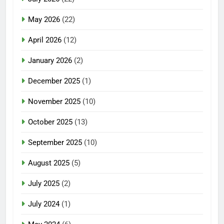
May 2026
(22)
April 2026
(12)
January 2026
(2)
December 2025
(1)
November 2025
(10)
October 2025
(13)
September 2025
(10)
August 2025
(5)
July 2025
(2)
July 2024
(1)