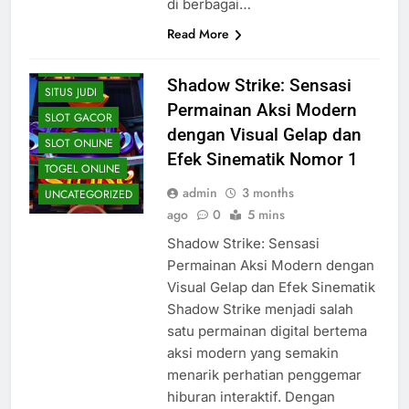
di berbagai…
LIVE CASINO
Read More
REVIEW SLOT
CASINO
Shadow Strike: Sensasi
SITUS JUDI
Permainan Aksi Modern
SLOT GACOR
dengan Visual Gelap dan
SLOT ONLINE
Efek Sinematik Nomor 1
TOGEL ONLINE
admin
3 months
UNCATEGORIZED
ago
0
5 mins
Shadow Strike: Sensasi
Permainan Aksi Modern dengan
Visual Gelap dan Efek Sinematik
Shadow Strike menjadi salah
satu permainan digital bertema
aksi modern yang semakin
menarik perhatian penggemar
hiburan interaktif. Dengan