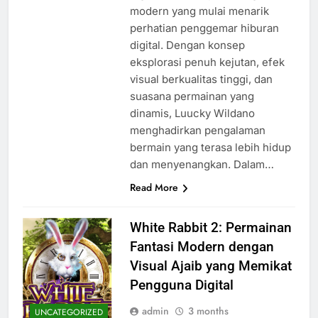
modern yang mulai menarik
perhatian penggemar hiburan
digital. Dengan konsep
eksplorasi penuh kejutan, efek
visual berkualitas tinggi, dan
suasana permainan yang
dinamis, Luucky Wildano
menghadirkan pengalaman
bermain yang terasa lebih hidup
dan menyenangkan. Dalam…
Read More
White Rabbit 2: Permainan
Fantasi Modern dengan
Visual Ajaib yang Memikat
Pengguna Digital
admin
3 months
UNCATEGORIZED