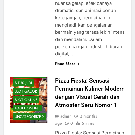
nuansa gelap, efek cahaya
dramatis, dan animasi penuh
ketegangan, permainan ini
menghadirkan pengalaman
bermain yang terasa lebih intens
BONUS SLOT
dan mendalam. Dalam
CASINO
perkembangan industri hiburan
JUDI ONLINE
digital,…
LIVE CASINO
Read More
REVIEW SLOT
CASINO
Pizza Fiesta: Sensasi
SITUS JUDI
Permainan Kuliner Modern
SLOT GACOR
dengan Visual Cerah dan
SLOT ONLINE
Atmosfer Seru Nomor 1
TOGEL ONLINE
admin
3 months
UNCATEGORIZED
ago
0
5 mins
Pizza Fiesta: Sensasi Permainan