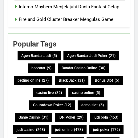
Inferno Mayhem Menjelajahi Dunia Fantasi Gelap
Fire and Gold Cluster Breaker Mengulas Game
Popular Tags
Agen Bandar Judi
(5)
Agen Bandar Judi Poker
(21)
baccarat
(9)
Bandar Casino Online
(30)
betting online
(27)
Black Jack
(31)
Bonus Slot
(5)
casino live
(32)
casino online
(5)
Countdown Poker
(12)
demo slot
(6)
Game Casino
(31)
IDN Poker
(29)
judi bola
(453)
judi casino
(268)
judi online
(473)
judi poker
(179)