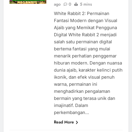
ago
0
5 mins
White Rabbit 2: Permainan
Fantasi Modern dengan Visual
Ajaib yang Memikat Pengguna
Digital White Rabbit 2 menjadi
salah satu permainan digital
bertema fantasi yang mulai
menarik perhatian penggemar
hiburan modern. Dengan nuansa
dunia ajaib, karakter kelinci putih
ikonik, dan efek visual penuh
warna, permainan ini
menghadirkan pengalaman
bermain yang terasa unik dan
imajinatif. Dalam
perkembangan…
Read More