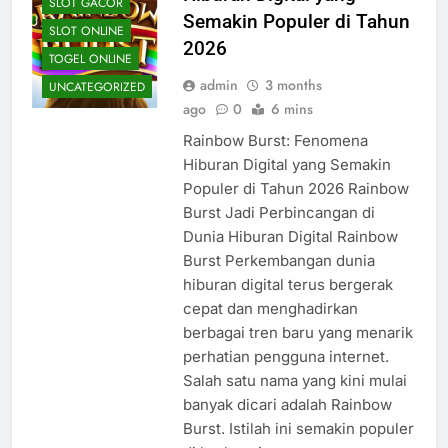
SLOT GACOR
Semakin Populer di Tahun
SLOT ONLINE
2026
TOGEL ONLINE
admin
3 months
UNCATEGORIZED
ago
0
6 mins
Rainbow Burst: Fenomena
Hiburan Digital yang Semakin
Populer di Tahun 2026 Rainbow
Burst Jadi Perbincangan di
Dunia Hiburan Digital Rainbow
Burst Perkembangan dunia
hiburan digital terus bergerak
cepat dan menghadirkan
berbagai tren baru yang menarik
perhatian pengguna internet.
Salah satu nama yang kini mulai
BONUS SLOT
banyak dicari adalah Rainbow
CASINO
Burst. Istilah ini semakin populer
JUDI ONLINE