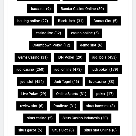
baccarat
(9)
Bandar Casino Online
(30)
betting online
(27)
Black Jack
(31)
Bonus Slot
(5)
casino live
(32)
casino online
(5)
Countdown Poker
(12)
demo slot
(6)
Game Casino
(31)
IDN Poker
(29)
judi bola
(453)
judi casino
(268)
judi online
(473)
judi poker
(179)
judi slot
(454)
Judi Togel
(46)
live casino
(33)
Live Poker
(29)
Online Sports
(31)
poker
(17)
review slot
(6)
Roullette
(31)
situs baccarat
(8)
situs casino
(5)
Situs Casino Indonesia
(30)
situs gacor
(5)
Situs Slot
(6)
Situs Slot Online
(6)