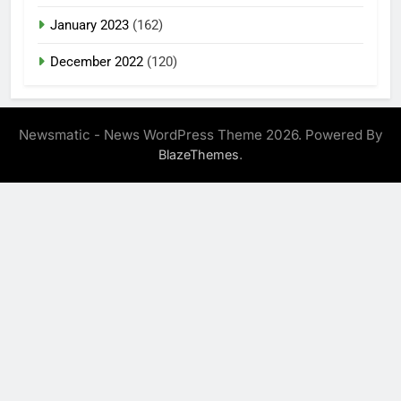
January 2023
(162)
December 2022
(120)
Newsmatic - News WordPress Theme 2026. Powered By
.
BlazeThemes