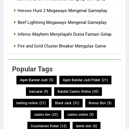
Heroes Hunt 2 Megaways Mengenal Gameplay
Beef Lightning Megaways Mengenal Gameplay
Inferno Mayhem Menjelajahi Dunia Fantasi Gelap
Fire and Gold Cluster Breaker Mengulas Game
Popular Tags
Agen Bandar Judi
(5)
Agen Bandar Judi Poker
(21)
baccarat
(9)
Bandar Casino Online
(30)
betting online
(27)
Black Jack
(31)
Bonus Slot
(5)
casino live
(32)
casino online
(5)
Countdown Poker
(12)
demo slot
(6)