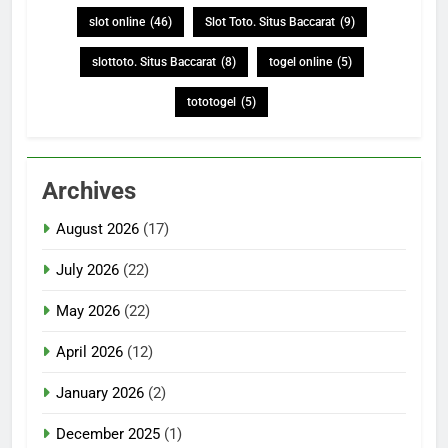
slot online
(46)
Slot Toto. Situs Baccarat
(9)
slottoto. Situs Baccarat
(8)
togel online
(5)
tototogel
(5)
Archives
August 2026
(17)
July 2026
(22)
May 2026
(22)
April 2026
(12)
January 2026
(2)
December 2025
(1)