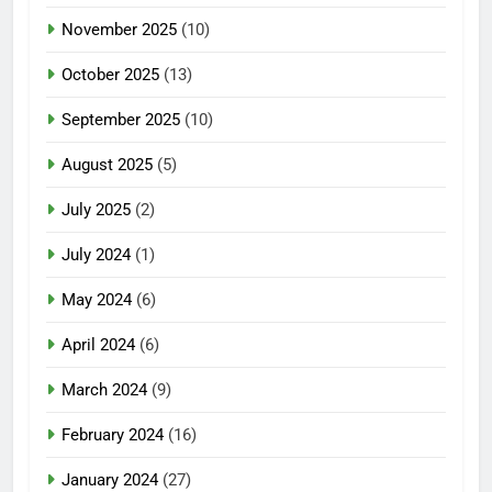
November 2025
(10)
October 2025
(13)
September 2025
(10)
August 2025
(5)
July 2025
(2)
July 2024
(1)
May 2024
(6)
April 2024
(6)
March 2024
(9)
February 2024
(16)
January 2024
(27)