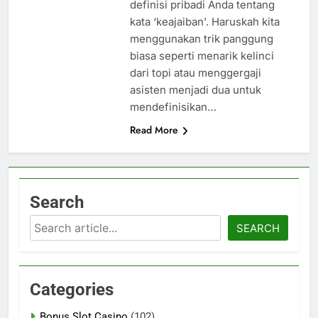
definisi pribadi Anda tentang
kata ‘keajaiban’. Haruskah kita
menggunakan trik panggung
biasa seperti menarik kelinci
dari topi atau menggergaji
asisten menjadi dua untuk
mendefinisikan…
Read More
Search
Search
SEARCH
Categories
Bonus Slot Casino
(102)