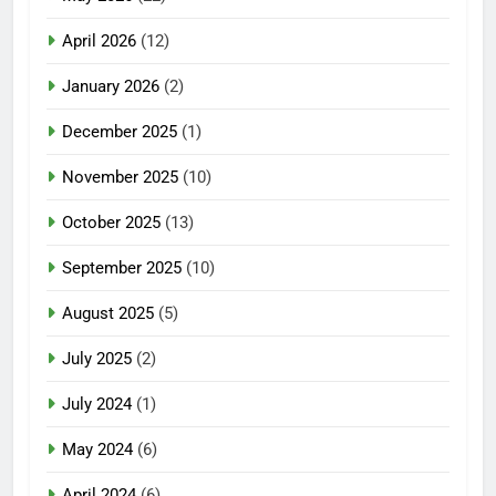
April 2026
(12)
January 2026
(2)
December 2025
(1)
November 2025
(10)
October 2025
(13)
September 2025
(10)
August 2025
(5)
July 2025
(2)
July 2024
(1)
May 2024
(6)
April 2024
(6)