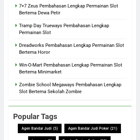
7×7 Zeus Pembahasan Lengkap Permainan Slot
Bertema Dewa Petir
Tramp Day Trueways Pembahasan Lengkap
Permainan Slot
Dreadworks Pembahasan Lengkap Permainan Slot
Bertema Horor
Win-O-Mart Pembahasan Lengkap Permainan Slot
Bertema Minimarket
Zombie School Megaways Pembahasan Lengkap
Slot Bertema Sekolah Zombie
Popular Tags
Agen Bandar Judi
(5)
Agen Bandar Judi Poker
(21)