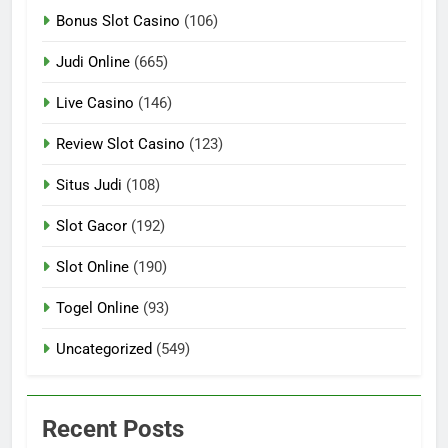
Bonus Slot Casino
(106)
Judi Online
(665)
Live Casino
(146)
Review Slot Casino
(123)
Situs Judi
(108)
Slot Gacor
(192)
Slot Online
(190)
Togel Online
(93)
Uncategorized
(549)
Recent Posts