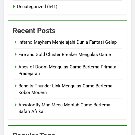
Uncategorized
(541)
Recent Posts
Inferno Mayhem Menjelajahi Dunia Fantasi Gelap
Fire and Gold Cluster Breaker Mengulas Game
Apes of Doom Mengulas Game Bertema Primata
Prasejarah
Bandits Thunder Link Mengulas Game Bertema
Koboi Modern
Absolootly Mad Mega Moolah Game Bertema
Safari Afrika