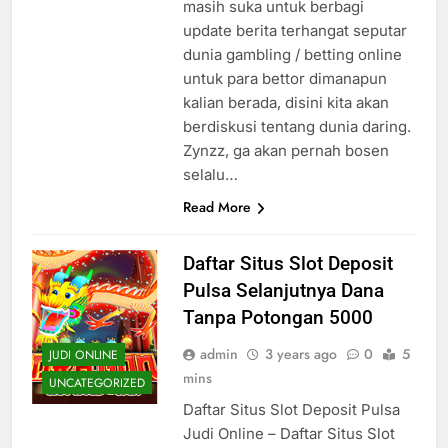
masih suka untuk berbagi
update berita terhangat seputar
dunia gambling / betting online
untuk para bettor dimanapun
kalian berada, disini kita akan
berdiskusi tentang dunia daring.
Zynzz, ga akan pernah bosen
selalu…
Read More
Daftar Situs Slot Deposit
Pulsa Selanjutnya Dana
Tanpa Potongan 5000
admin
3 years ago
0
5
JUDI ONLINE
mins
UNCATEGORIZED
Daftar Situs Slot Deposit Pulsa
Judi Online – Daftar Situs Slot