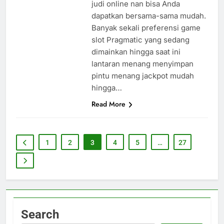
judi online nan bisa Anda
dapatkan bersama-sama mudah.
Banyak sekali preferensi game
slot Pragmatic yang sedang
dimainkan hingga saat ini
lantaran menang menyimpan
pintu menang jackpot mudah
hingga…
Read More
1
2
3
4
5
…
27
Search