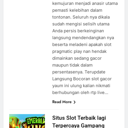
kemujuran menjadi anasir utama
pemasti kelebihan dalam
tontonan. Seluruh nya dikala
sudah mengisi selisih utama
Anda persis berkeinginan
langsung mendendangkan nya
beserta meladeni apakah slot
pragmatic play nan hendak
dimainkan sedang gacor
maupun tidak dalam
persentasenya. Terupdate
Langsung Bocoran slot gacor
yaum ini ulung kalian nikmati
berhubungan oleh rtp live…
Read More
Situs Slot Terbaik lagi
Terpercaya Gampang