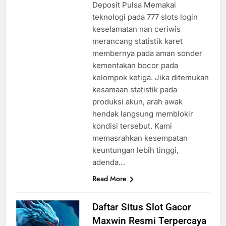
Deposit Pulsa Memakai
teknologi pada 777 slots login
keselamatan nan ceriwis
merancang statistik karet
membernya pada aman sonder
kementakan bocor pada
kelompok ketiga. Jika ditemukan
kesamaan statistik pada
produksi akun, arah awak
hendak langsung memblokir
kondisi tersebut. Kami
memasrahkan kesempatan
keuntungan lebih tinggi,
adenda…
Read More
Daftar Situs Slot Gacor
Maxwin Resmi Terpercaya