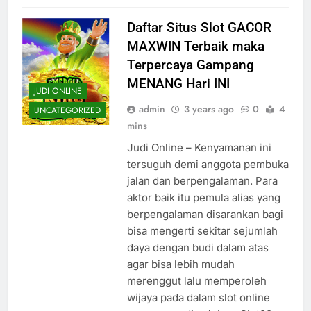
Daftar Situs Slot GACOR
MAXWIN Terbaik maka
Terpercaya Gampang
MENANG Hari INI
JUDI ONLINE
admin
3 years ago
0
4
UNCATEGORIZED
mins
Judi Online – Kenyamanan ini
tersuguh demi anggota pembuka
jalan dan berpengalaman. Para
aktor baik itu pemula alias yang
berpengalaman disarankan bagi
bisa mengerti sekitar sejumlah
daya dengan budi dalam atas
agar bisa lebih mudah
merenggut lalu memperoleh
wijaya pada dalam slot online