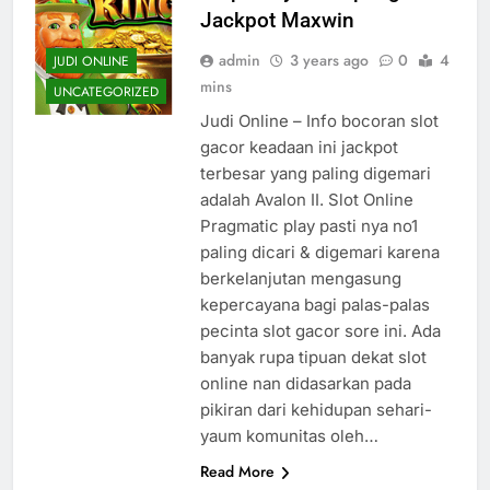
Jackpot Maxwin
admin
3 years ago
0
4
JUDI ONLINE
mins
UNCATEGORIZED
Judi Online – Info bocoran slot
gacor keadaan ini jackpot
terbesar yang paling digemari
adalah Avalon II. Slot Online
Pragmatic play pasti nya no1
paling dicari & digemari karena
berkelanjutan mengasung
kepercayana bagi palas-palas
pecinta slot gacor sore ini. Ada
banyak rupa tipuan dekat slot
online nan didasarkan pada
pikiran dari kehidupan sehari-
yaum komunitas oleh…
Read More