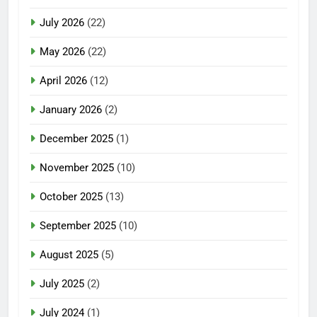
July 2026
(22)
May 2026
(22)
April 2026
(12)
January 2026
(2)
December 2025
(1)
November 2025
(10)
October 2025
(13)
September 2025
(10)
August 2025
(5)
July 2025
(2)
July 2024
(1)