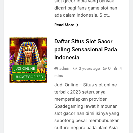
slot gacor idola yang banyak
dicari bagi fans game slot nan
ada dalam Indonesia. Slot…
Read More
Daftar Situs Slot Gacor
paling Sensasional Pada
Indonesia
admin
3 years ago
0
4
JUDI ONLINE
mins
UNCATEGORIZED
Judi Online – Situs slot online
terbaik 2023 seterusnya
mempersiapkan provider
Spadegaming lewat himpunan
slot gacor nan dimilikinya yang
sepotong besar membubuhkan
culture negara pada alam Asia