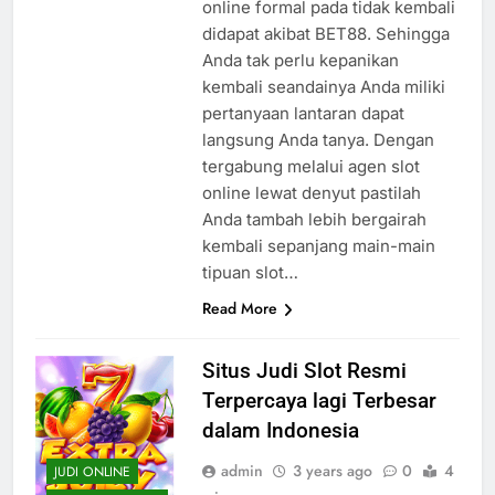
online formal pada tidak kembali
didapat akibat BET88. Sehingga
Anda tak perlu kepanikan
kembali seandainya Anda miliki
pertanyaan lantaran dapat
langsung Anda tanya. Dengan
tergabung melalui agen slot
online lewat denyut pastilah
Anda tambah lebih bergairah
kembali sepanjang main-main
tipuan slot…
Read More
Situs Judi Slot Resmi
Terpercaya lagi Terbesar
dalam Indonesia
admin
3 years ago
0
4
JUDI ONLINE