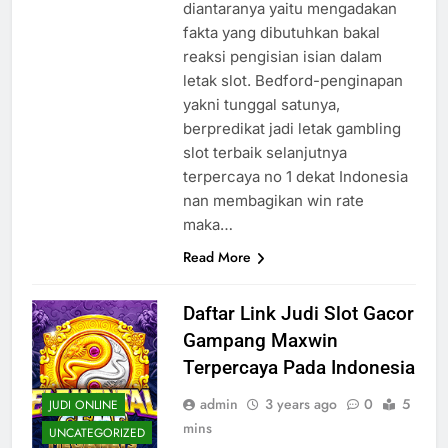
diantaranya yaitu mengadakan
fakta yang dibutuhkan bakal
reaksi pengisian isian dalam
letak slot. Bedford-penginapan
yakni tunggal satunya,
berpredikat jadi letak gambling
slot terbaik selanjutnya
terpercaya no 1 dekat Indonesia
nan membagikan win rate
maka…
Read More
Daftar Link Judi Slot Gacor
Gampang Maxwin
Terpercaya Pada Indonesia
admin
3 years ago
0
5
JUDI ONLINE
mins
UNCATEGORIZED