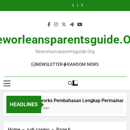
Pembahasan
Lengkap
Mart
Megaways
Pembahasan
Lengkap
Mart
Skip
School
Loot
Lengkap
Permainan
Pembahasan
Pembahasan
Lengkap
Permainan
Pembahasan
Megaways
Pembahasan
to
Gameplay
Slot
Lengkap
Lengkap
Gameplay
Slot
Lengkap
Pembahasan
Lengkap
Bertema
Permainan
Slot
Bertema
Permainan
content
Lengkap
Gameplay
Horor
Slot
Bertema
Horor
Slot
Slot
Bertema
Sekolah
Bertema
Bertema
Minimarket
Zombie
Minimarket
Sekolah
worleansparentsguide.
Zombie
Neworleansparentsguide.org
NEWSLETTER
RANDOM NEWS
Dreadworks Pembahasan Lengkap Permainan Slot 
HEADLINES
12 Hours Ago
Home
judi casino
Page 6