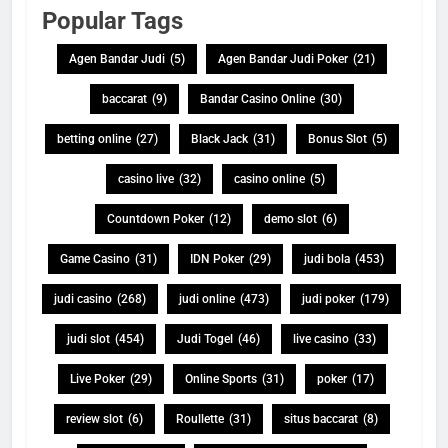
Popular Tags
Agen Bandar Judi
(5)
Agen Bandar Judi Poker
(21)
baccarat
(9)
Bandar Casino Online
(30)
betting online
(27)
Black Jack
(31)
Bonus Slot
(5)
casino live
(32)
casino online
(5)
Countdown Poker
(12)
demo slot
(6)
Game Casino
(31)
IDN Poker
(29)
judi bola
(453)
judi casino
(268)
judi online
(473)
judi poker
(179)
judi slot
(454)
Judi Togel
(46)
live casino
(33)
Live Poker
(29)
Online Sports
(31)
poker
(17)
review slot
(6)
Roullette
(31)
situs baccarat
(8)