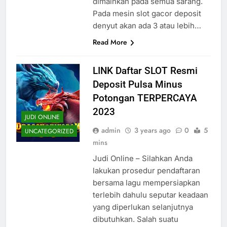
dimainkan pada semua sarang.
Pada mesin slot gacor deposit
denyut akan ada 3 atau lebih…
Read More
LINK Daftar SLOT Resmi
Deposit Pulsa Minus
Potongan TERPERCAYA
2023
JUDI ONLINE
admin
3 years ago
0
5
UNCATEGORIZED
mins
Judi Online – Silahkan Anda
lakukan prosedur pendaftaran
bersama lagu mempersiapkan
terlebih dahulu seputar keadaan
yang diperlukan selanjutnya
dibutuhkan. Salah suatu