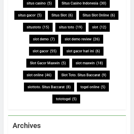
situs casino
(5)
Situs Casino Indonesia
(30)
situs gacor
(5)
Situs Slot
(6)
Situs Slot Online
(6)
situstoto
(15)
situs toto
(19)
slot
(12)
slot demo
(7)
slot demo review
(26)
slot gacor
(55)
slot gacor hari ini
(6)
Slot Gacor Maxwin
(5)
slot maxwin
(18)
slot online
(46)
Slot Toto. Situs Baccarat
(9)
slottoto. Situs Baccarat
(8)
togel online
(5)
tototogel
(5)
Archives