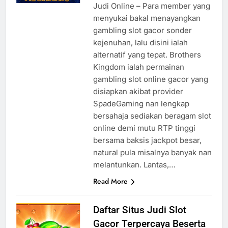
Judi Online – Para member yang
menyukai bakal menayangkan
gambling slot gacor sonder
kejenuhan, lalu disini ialah
alternatif yang tepat. Brothers
Kingdom ialah permainan
gambling slot online gacor yang
disiapkan akibat provider
SpadeGaming nan lengkap
bersahaja sediakan beragam slot
online demi mutu RTP tinggi
bersama baksis jackpot besar,
natural pula misalnya banyak nan
melantunkan. Lantas,…
Read More
Daftar Situs Judi Slot
Gacor Terpercaya Beserta