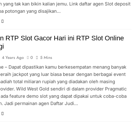
 yang tak kan bikin kalian jemu. Link daftar agen Slot deposit
pa potongan yang disajikan…
n RTP Slot Gacor Hari ini RTP Slot Online
gi
4 Years Ago
0
5 Mins
ine – Dapat dipastikan kamu berkesempatan menang banyak
raih jackpot yang luar biasa besar dengan berbagai event
adiah total miliaran rupiah yang diadakan oleh masing
ovider. Wild West Gold sendiri di dalam provider Pragmatic
h ada feature demo slot yang dapat dipakai untuk coba-coba
. Jadi permainan agen Daftar Judi…