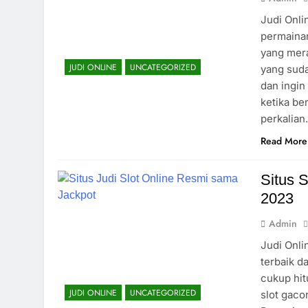
Judi Onli
permainan
yang mer
JUDI ONLINE
UNCATEGORIZED
yang suda
dan ingi
ketika be
perkalia
Read More
Situs 
2023
Admin
Judi Onli
terbaik d
cukup hit
JUDI ONLINE
UNCATEGORIZED
slot gaco