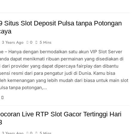
 Mengulas Game Bertema Koboi Modern
Kick Off Dream Drop Mengenal Permainan Slot Bertema Sepak
 9 Situs Slot Deposit Pulsa tanpa Potongan
caya
r Treasures of the Wild
3 Years Ago
0
5 Mins
ai Shen Mengenal Mekanisme Permainan Bertema Dewa
ne – Hanya dengan bermodalkan satu akun VIP Slot Server
nda dapat menikmati ribuan permainan yang disediakan di
ways Hadir dengan Sistem Megaways
i dari provider yang dapat dipercaya fairplay dan dibantu
sensi resmi dari para pengatur judi di Dunia. Kamu bisa
ire Mengenal Permainan Bertema Zaman Prasejarah
eh kemenangan yang lebih mudah dari biasa untuk main slot
ulsa tanpa potongan,…
Bocoran Live RTP Slot Gacor Tertinggi Hari
3
3 Years Ago
0
5 Mins