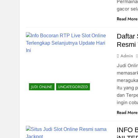
Permainan
gacor sel
Read More
Daftar
Resmi 
Admin
Judi Onli
memasarka
meragukan
JUDI ONLINE
UNCATEGORIZED
itu yang 
dan Terpe
ingin co
Read More
INFO 