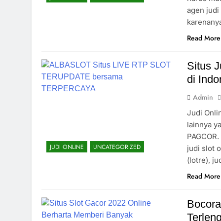
agen judi
karenanya
Read More
Situs J
di Indo
Admin
Judi Onli
lainnya y
PAGCOR. B
JUDI ONLINE
UNCATEGORIZED
judi slot 
(lotre), 
Read More
Bocoran
Terlen