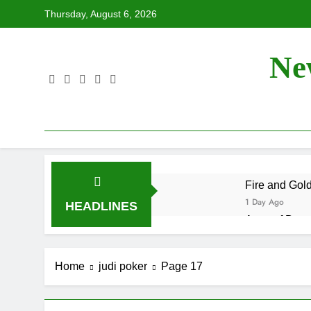
Skip
Thursday, August 6, 2026
to
content
Ne
Fire and Gol
1 Day Ago
HEADLINES
Apes of Doo
1 Day Ago
Bandits Thu
Home
judi poker
Page 17
1 Day Ago
Absolootly M
2 Days Ago