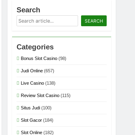
Search
Search
 Bola
SEARCH
Categories
Bonus Slot Casino
(98)
Judi Online
(657)
Live Casino
(138)
Review Slot Casino
(115)
Situs Judi
(100)
Slot Gacor
(184)
Slot Online
(182)