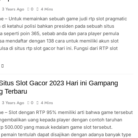
3 Years Ago
0
4 Mins
ne – Untuk memainkan sebuah game judi rtp slot pragmatic
n di ketahui polisi bahkan presiden pada sebuah situs
a seperti poin 365, sebab anda dan para player pemula
isa mendaftar dengan 138 cara untuk memiliki akun slot
lsa di situs rtp slot gacor hari ini. Fungsi dari RTP slot
 Situs Slot Gacor 2023 Hari ini Gampang
 Terbaru
3 Years Ago
0
4 Mins
ne – Slot dengan RTP 95% memiliki arti bahwa game tersebut
ngembalikan uang kepada player dengan contoh taruhan
p 500.000 yang masuk kedalam game slot tersebut.
pemain tentulah dapat disajikan dengan adanya banyak type