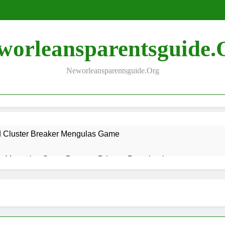
worleansparentsguide.
Neworleansparentsguide.org
d Cluster Breaker Mengulas Game
m Mengulas Game Bertema Primata Prasejarah
nder Link Mengulas Game Bertema Koboi Modern
ad Mega Moolah Game Bertema Safari Afrika