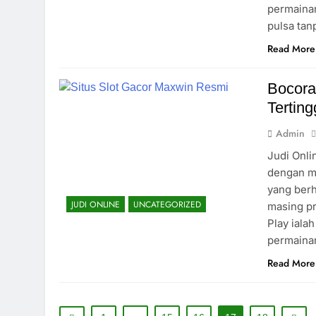
permainan
pulsa tan
Read More
Bocora
Terting
Admin
Judi Onl
dengan me
yang berh
JUDI ONLINE
UNCATEGORIZED
masing pr
Play iala
permainan
Read More