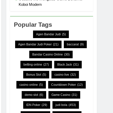
Koboi Modern
Popular Tags
Agen Bandar Judi
(5)
Agen Bandar Judi Poker
(21)
baccarat
(9)
Bandar Casino Online
(30)
betting online
(27)
Black Jack
(31)
Bonus Slot
(5)
casino live
(32)
casino online
(5)
Countdown Poker
(12)
demo slot
(6)
Game Casino
(31)
IDN Poker
(29)
judi bola
(453)