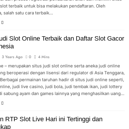
 slot terbaik untuk bisa melakukan pendaftaran. Oleh
, salah satu cara terbaik…
udi Slot Online Terbaik dan Daftar Slot Gacor
nesia
3 Years Ago
0
4 Mins
ne – merupakan situs judi slot online serta aneka judi online
ang beroperasi dengan lisensi dari regulator di Asia Tenggara,
erbagai permainan taruhan hadir di situs judi online seperti,
online, judi live casino, judi bola, judi tembak ikan, judi lottery
judi sabung ayam dan games lainnya yang menghasilkan uang…
 RTP Slot Live Hari ini Tertinggi dan
gkap