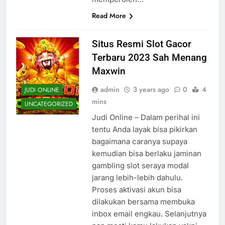
Read More
Situs Resmi Slot Gacor
Terbaru 2023 Sah Menang
Maxwin
admin
3 years ago
0
4
JUDI ONLINE
mins
UNCATEGORIZED
Judi Online – Dalam perihal ini
tentu Anda layak bisa pikirkan
bagaimana caranya supaya
kemudian bisa berlaku jaminan
gambling slot seraya modal
jarang lebih-lebih dahulu.
Proses aktivasi akun bisa
dilakukan bersama membuka
inbox email engkau. Selanjutnya