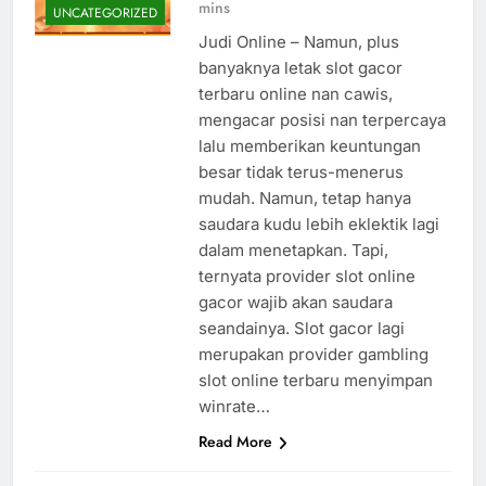
mins
UNCATEGORIZED
Judi Online – Namun, plus
banyaknya letak slot gacor
terbaru online nan cawis,
mengacar posisi nan terpercaya
lalu memberikan keuntungan
besar tidak terus-menerus
mudah. Namun, tetap hanya
saudara kudu lebih eklektik lagi
dalam menetapkan. Tapi,
ternyata provider slot online
gacor wajib akan saudara
seandainya. Slot gacor lagi
merupakan provider gambling
slot online terbaru menyimpan
winrate…
Read More