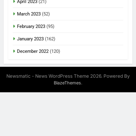
April 2023
(21)
March 2023
(52)
February 2023
(95)
January 2023
(162)
December 2022
(120)
Newsmatic - News WordPress Theme 2026. Powered By
.
BlazeThemes