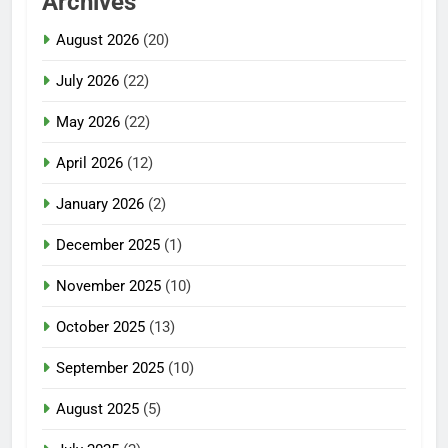
Archives
August 2026
(20)
July 2026
(22)
May 2026
(22)
April 2026
(12)
January 2026
(2)
December 2025
(1)
November 2025
(10)
October 2025
(13)
September 2025
(10)
August 2025
(5)