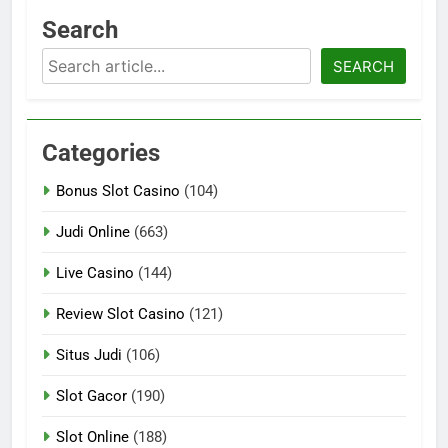
Search
Search
SEARCH
Categories
Bonus Slot Casino
(104)
Judi Online
(663)
Live Casino
(144)
Review Slot Casino
(121)
Situs Judi
(106)
Slot Gacor
(190)
Slot Online
(188)