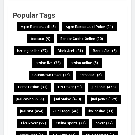
Popular Tags
Agen Bandar Judi
(5)
Agen Bandar Judi Poker
(21)
baccarat
(9)
Bandar Casino Online
(30)
betting online
(27)
Black Jack
(31)
Bonus Slot
(5)
casino live
(32)
casino online
(5)
Countdown Poker
(12)
demo slot
(6)
Game Casino
(31)
IDN Poker
(29)
judi bola
(453)
judi casino
(268)
judi online
(473)
judi poker
(179)
judi slot
(454)
Judi Togel
(46)
live casino
(33)
Live Poker
(29)
Online Sports
(31)
poker
(17)