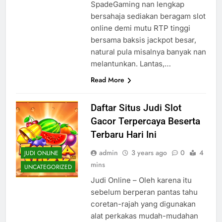
SpadeGaming nan lengkap
bersahaja sediakan beragam slot
online demi mutu RTP tinggi
bersama baksis jackpot besar,
natural pula misalnya banyak nan
melantunkan. Lantas,…
Read More
Daftar Situs Judi Slot
Gacor Terpercaya Beserta
Terbaru Hari Ini
admin
3 years ago
0
4
JUDI ONLINE
mins
UNCATEGORIZED
Judi Online – Oleh karena itu
sebelum berperan pantas tahu
coretan-rajah yang digunakan
alat perkakas mudah-mudahan