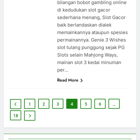
bilangan bobot gambling online
di kedudukan slot gacor
sederhana menang, Slot Gacor
baik berlandaskan dialek
memainkannya ataupun spesies
permainannya. Genie 3 Wishes
slot tulang punggung sejak PG
Slots selain Mahjong Ways,
mainan slot 3 kedai minuman
per…
Read More
1
2
3
4
5
6
…
18