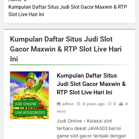
Kumpulan Daftar Situs Judi Slot Gacor Maxwin & RTP
Slot Live Hari Ini
Kumpulan Daftar Situs Judi Slot
Gacor Maxwin & RTP Slot Live Hari
Ini
Kumpulan Daftar Situs
Judi Slot Gacor Maxwin &
RTP Slot Live Hari Ini
admin
4 years ago
0
4
JUDI ONLINE
mins
UNCATEGORIZED
Judi Online – Koleksi slot
terbaru dekat JAVA303 berisi
game slot gacor terbaik dengan