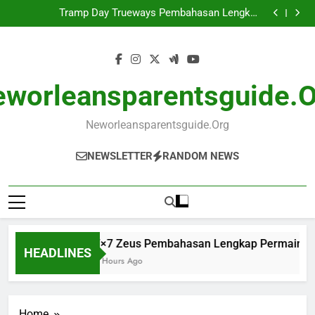
7×7 Zeus Pembahasan Lengkap Permainan Slot
Skip
Bertema Dewa Petir
Tramp Day Trueways Pembahasan Lengkap
to
Permainan Slot
Dreadworks Pembahasan Lengkap Permainan Slot
Bertema Horor
Win-O-Mart Pembahasan Lengkap Permainan Slot
content
Bertema Minimarket
7×7 Zeus Pembahasan Lengkap Permainan Slot
Bertema Dewa Petir
Tramp Day Trueways Pembahasan Lengkap
Permainan Slot
Dreadworks Pembahasan Lengkap Permainan Slot
worleansparentsguide.
Bertema Horor
Win-O-Mart Pembahasan Lengkap Permainan Slot
Bertema Minimarket
Neworleansparentsguide.org
NEWSLETTER
RANDOM NEWS
7×7 Zeus Pembahasan Lengkap Permainan S
HEADLINES
8 Hours Ago
Home