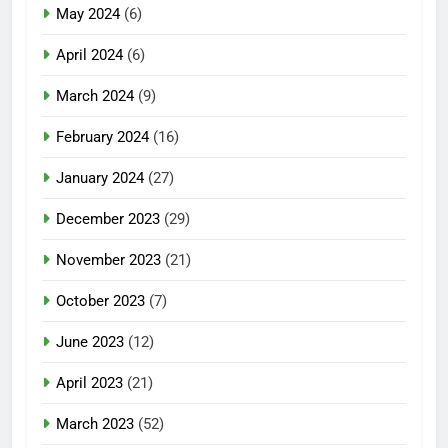
May 2024
(6)
April 2024
(6)
March 2024
(9)
February 2024
(16)
January 2024
(27)
December 2023
(29)
November 2023
(21)
October 2023
(7)
June 2023
(12)
April 2023
(21)
March 2023
(52)