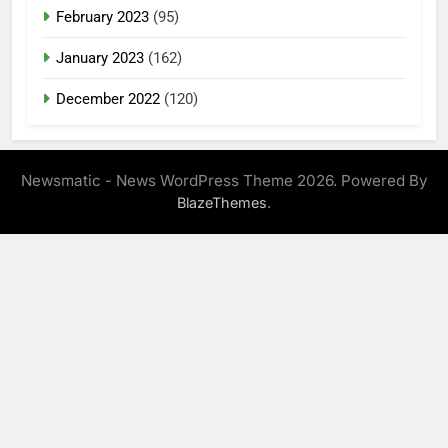
February 2023
(95)
January 2023
(162)
December 2022
(120)
Newsmatic - News WordPress Theme 2026. Powered By
.
BlazeThemes