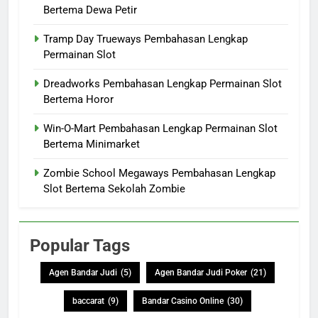
Bertema Dewa Petir
Tramp Day Trueways Pembahasan Lengkap
Permainan Slot
Dreadworks Pembahasan Lengkap Permainan Slot
Bertema Horor
Win-O-Mart Pembahasan Lengkap Permainan Slot
Bertema Minimarket
Zombie School Megaways Pembahasan Lengkap
Slot Bertema Sekolah Zombie
Popular Tags
Agen Bandar Judi
(5)
Agen Bandar Judi Poker
(21)
baccarat
(9)
Bandar Casino Online
(30)