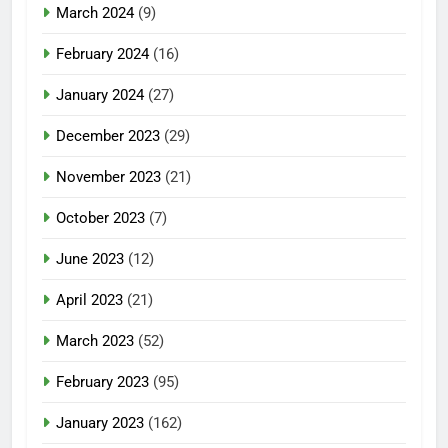
March 2024
(9)
February 2024
(16)
January 2024
(27)
December 2023
(29)
November 2023
(21)
October 2023
(7)
June 2023
(12)
April 2023
(21)
March 2023
(52)
February 2023
(95)
January 2023
(162)