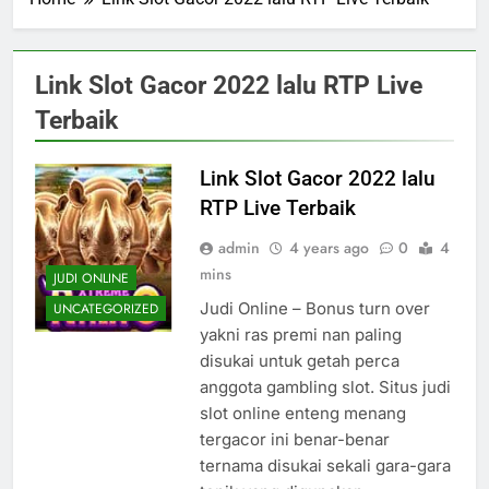
Link Slot Gacor 2022 lalu RTP Live
Terbaik
Link Slot Gacor 2022 lalu
RTP Live Terbaik
admin
4 years ago
0
4
mins
JUDI ONLINE
Judi Online – Bonus turn over
UNCATEGORIZED
yakni ras premi nan paling
disukai untuk getah perca
anggota gambling slot. Situs judi
slot online enteng menang
tergacor ini benar-benar
ternama disukai sekali gara-gara