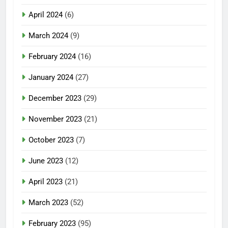
April 2024
(6)
March 2024
(9)
February 2024
(16)
January 2024
(27)
December 2023
(29)
November 2023
(21)
October 2023
(7)
June 2023
(12)
April 2023
(21)
March 2023
(52)
February 2023
(95)