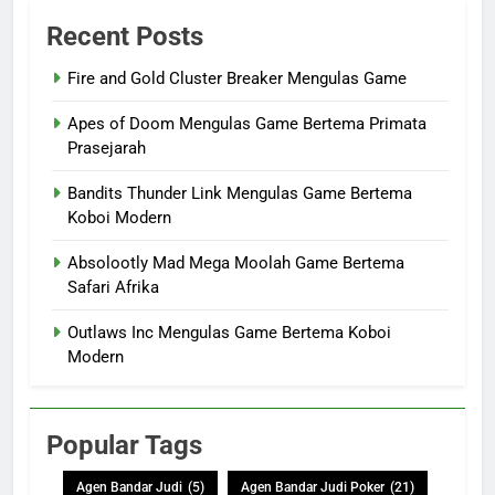
Recent Posts
Fire and Gold Cluster Breaker Mengulas Game
Apes of Doom Mengulas Game Bertema Primata
Prasejarah
Bandits Thunder Link Mengulas Game Bertema
Koboi Modern
Absolootly Mad Mega Moolah Game Bertema
Safari Afrika
Outlaws Inc Mengulas Game Bertema Koboi
Modern
Popular Tags
Agen Bandar Judi
(5)
Agen Bandar Judi Poker
(21)