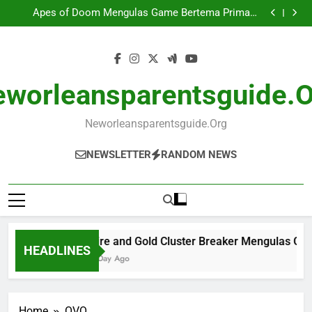
Fire and Gold Cluster Breaker Mengulas Game
Skip
Apes of Doom Mengulas Game Bertema Primata
to
Prasejarah
Bandits Thunder Link Mengulas Game Bertema Koboi
Modern
Absolootly Mad Mega Moolah Game Bertema Safari
content
Afrika
Fire and Gold Cluster Breaker Mengulas Game
Apes of Doom Mengulas Game Bertema Primata
Prasejarah
Bandits Thunder Link Mengulas Game Bertema Koboi
worleansparentsguide.
Modern
Absolootly Mad Mega Moolah Game Bertema Safari
Afrika
Neworleansparentsguide.org
NEWSLETTER
RANDOM NEWS
Fire and Gold Cluster Breaker Mengulas Gam
HEADLINES
1 Day Ago
Home
OVO