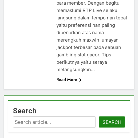
para member. Dengan begitu
memaklumi RTP Live selaku
langsung dalam tempo nan tepat
yaitu preferensi nan paling
dibenarkan atas nama
merengkuh maxwin lumayan
jackpot terbesar pada sebuah
gambling slot gacor. Tips
berikutnya yaitu seraya
melangsungkan…
Read More
Search
Search
SEARCH