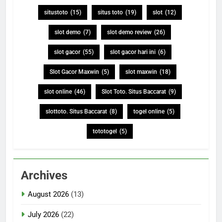
situstoto
(15)
situs toto
(19)
slot
(12)
slot demo
(7)
slot demo review
(26)
slot gacor
(55)
slot gacor hari ini
(6)
Slot Gacor Maxwin
(5)
slot maxwin
(18)
slot online
(46)
Slot Toto. Situs Baccarat
(9)
slottoto. Situs Baccarat
(8)
togel online
(5)
tototogel
(5)
Archives
August 2026
(13)
July 2026
(22)