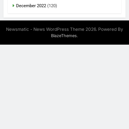
December 2022
(120)
Newsmatic - News WordPress Theme 2026. Powered By
.
BlazeThemes