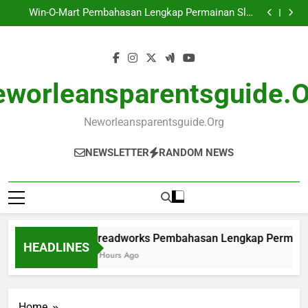
Dreadworks Pembahasan Lengkap Permainan Slot
Skip
Bertema Horor
Win-O-Mart Pembahasan Lengkap Permainan Slot
to
Bertema Minimarket
Zombie School Megaways Pembahasan Lengkap Slot
Bertema Sekolah Zombie
Bullride Loot Pembahasan Lengkap Gameplay
content
Dreadworks Pembahasan Lengkap Permainan Slot
Bertema Horor
Win-O-Mart Pembahasan Lengkap Permainan Slot
Bertema Minimarket
Zombie School Megaways Pembahasan Lengkap Slot
worleansparentsguide.
Bertema Sekolah Zombie
Bullride Loot Pembahasan Lengkap Gameplay
Neworleansparentsguide.org
NEWSLETTER
RANDOM NEWS
Dreadworks Pembahasan Lengkap Permainan
HEADLINES
4 Hours Ago
Home