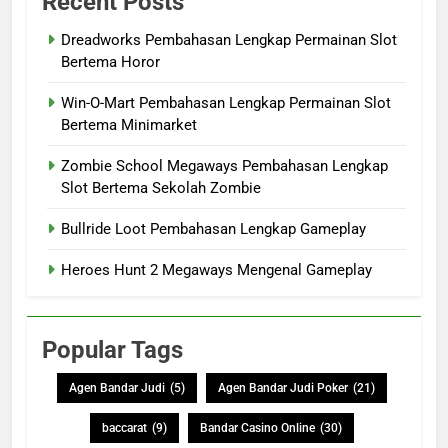
Recent Posts
Dreadworks Pembahasan Lengkap Permainan Slot
Bertema Horor
Win-O-Mart Pembahasan Lengkap Permainan Slot
Bertema Minimarket
Zombie School Megaways Pembahasan Lengkap
Slot Bertema Sekolah Zombie
Bullride Loot Pembahasan Lengkap Gameplay
Heroes Hunt 2 Megaways Mengenal Gameplay
Popular Tags
Agen Bandar Judi
(5)
Agen Bandar Judi Poker
(21)
baccarat
(9)
Bandar Casino Online
(30)