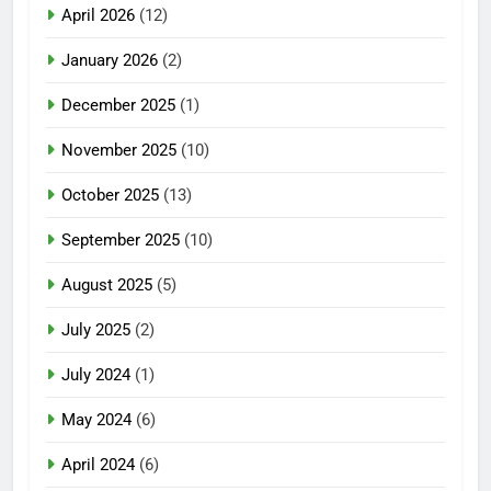
April 2026
(12)
January 2026
(2)
December 2025
(1)
November 2025
(10)
October 2025
(13)
September 2025
(10)
August 2025
(5)
July 2025
(2)
July 2024
(1)
May 2024
(6)
April 2024
(6)