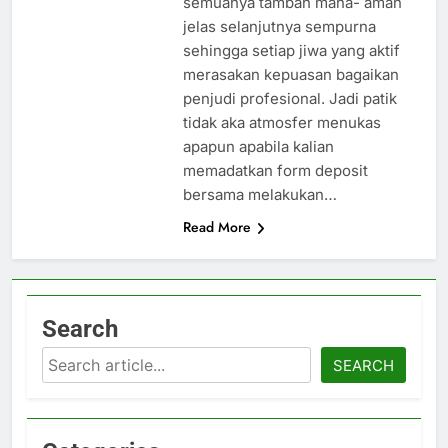
semuanya tambah maha- aman
jelas selanjutnya sempurna
sehingga setiap jiwa yang aktif
merasakan kepuasan bagaikan
penjudi profesional. Jadi patik
tidak aka atmosfer menukas
apapun apabila kalian
memadatkan form deposit
bersama melakukan…
Read More
Search
Search
SEARCH