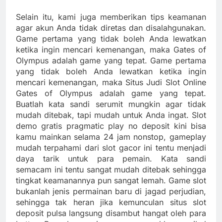
Selain itu, kami juga memberikan tips keamanan
agar akun Anda tidak diretas dan disalahgunakan.
Game pertama yang tidak boleh Anda lewatkan
ketika ingin mencari kemenangan, maka Gates of
Olympus adalah game yang tepat. Game pertama
yang tidak boleh Anda lewatkan ketika ingin
mencari kemenangan, maka Situs Judi Slot Online
Gates of Olympus adalah game yang tepat.
Buatlah kata sandi serumit mungkin agar tidak
mudah ditebak, tapi mudah untuk Anda ingat. Slot
demo gratis pragmatic play no deposit kini bisa
kamu mainkan selama 24 jam nonstop, gameplay
mudah terpahami dari slot gacor ini tentu menjadi
daya tarik untuk para pemain. Kata sandi
semacam ini tentu sangat mudah ditebak sehingga
tingkat keamanannya pun sangat lemah. Game slot
bukanlah jenis permainan baru di jagad perjudian,
sehingga tak heran jika kemunculan situs slot
deposit pulsa langsung disambut hangat oleh para