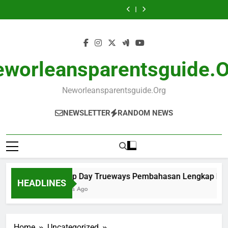
Win-
Zombie
Skip
Megaways
Trueways
Lengkap
Mart
Megaways
Trueways
Lengkap
O-
School
Pembahasan
Pembahasan
Permainan
Pembahasan
Pembahasan
Pembahasan
Permainan
Mart
Megaways
to
Lengkap
Lengkap
Slot
Lengkap
Lengkap
Lengkap
Slot
Pembahasan
Pembahasan
content
Slot
Permainan
Bertema
Permainan
Slot
Permainan
Bertema
Lengkap
Lengkap
Bertema
Slot
Horor
Slot
Bertema
Slot
Horor
Permainan
Slot
Sekolah
Bertema
Sekolah
Slot
Bertema
Zombie
Minimarket
Zombie
Bertema
Sekolah
worleansparentsguide.
Minimarket
Zombie
Neworleansparentsguide.org
NEWSLETTER
RANDOM NEWS
Tramp Day Trueways Pembahasan Lengkap Perma
HEADLINES
2 Hours Ago
Home
Uncategorized