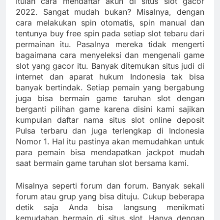
Itulah cara mendaftar akun di situs slot gacor
2022. Sangat mudah bukan? Misalnya, dengan
cara melakukan spin otomatis, spin manual dan
tentunya buy free spin pada setiap slot tebaru dari
permainan itu. Pasalnya mereka tidak mengerti
bagaimana cara menyeleksi dan mengenali game
slot yang gacor itu. Banyak ditemukan situs judi di
internet dan aparat hukum Indonesia tak bisa
banyak bertindak. Setiap pemain yang bergabung
juga bisa bermain game taruhan slot dengan
berganti pilihan game karena disini kami sajikan
kumpulan daftar nama situs slot online deposit
Pulsa terbaru dan juga terlengkap di Indonesia
Nomor 1. Hal itu pastinya akan memudahkan untuk
para pemain bisa mendapatkan jackpot mudah
saat bermain game taruhan slot bersama kami.
Misalnya seperti forum dan forum. Banyak sekali
forum atau grup yang bisa dituju. Cukup beberapa
detik saja Anda bisa langsung menikmati
kemudahan bermain di situs slot. Hanya dengan