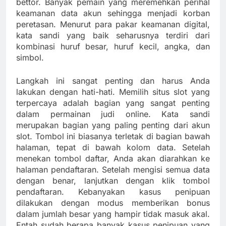
bettor. Banyak pemain yang meremehkan perihal
keamanan data akun sehingga menjadi korban
peretasan. Menurut para pakar keamanan digital,
kata sandi yang baik seharusnya terdiri dari
kombinasi huruf besar, huruf kecil, angka, dan
simbol.
Langkah ini sangat penting dan harus Anda
lakukan dengan hati-hati. Memilih situs slot yang
terpercaya adalah bagian yang sangat penting
dalam permainan judi online. Kata sandi
merupakan bagian yang paling penting dari akun
slot. Tombol ini biasanya terletak di bagian bawah
halaman, tepat di bawah kolom data. Setelah
menekan tombol daftar, Anda akan diarahkan ke
halaman pendaftaran. Setelah mengisi semua data
dengan benar, lanjutkan dengan klik tombol
pendaftaran. Kebanyakan kasus penipuan
dilakukan dengan modus memberikan bonus
dalam jumlah besar yang hampir tidak masuk akal.
Entah sudah berapa banyak kasus penipuan yang