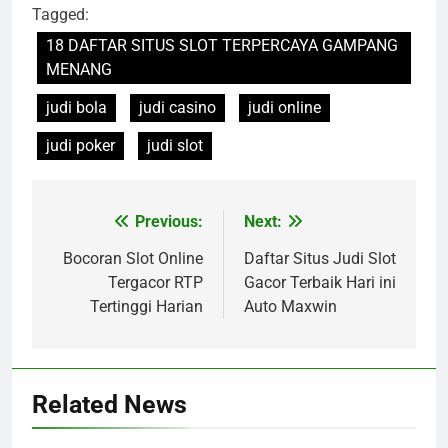
Tagged:
18 DAFTAR SITUS SLOT TERPERCAYA GAMPANG
MENANG
judi bola
judi casino
judi online
judi poker
judi slot
Previous:
Next:
Post
navigation
Bocoran Slot Online
Daftar Situs Judi Slot
Tergacor RTP
Gacor Terbaik Hari ini
Tertinggi Harian
Auto Maxwin
Related News