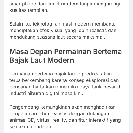
smartphone dan tablet modern tanpa mengurangi
kualitas tampilan.
Selain itu, teknologi animasi modern membantu
menciptakan efek visual yang lebih realistis dan
mendukung suasana laut secara maksimal.
Masa Depan Permainan Bertema
Bajak Laut Modern
Permainan bertema bajak laut diprediksi akan
terus berkembang karena konsep eksplorasi dan
pencarian harta karun memiliki daya tarik besar di
industri hiburan digital masa kini.
Pengembang kemungkinan akan menghadirkan
pengalaman lebih realistis dengan dukungan
animasi 3D, virtual reality, dan fitur interaktif yang
semakin mendalam.