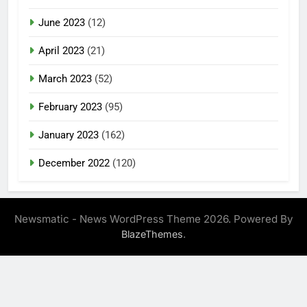
June 2023
(12)
April 2023
(21)
March 2023
(52)
February 2023
(95)
January 2023
(162)
December 2022
(120)
Newsmatic - News WordPress Theme 2026. Powered By
.
BlazeThemes