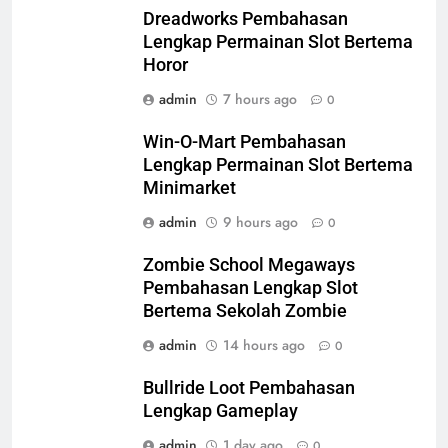
Dreadworks Pembahasan
Lengkap Permainan Slot Bertema
Horor
admin
7 hours ago
0
Win-O-Mart Pembahasan
Lengkap Permainan Slot Bertema
Minimarket
admin
9 hours ago
0
Zombie School Megaways
Pembahasan Lengkap Slot
Bertema Sekolah Zombie
admin
14 hours ago
0
Bullride Loot Pembahasan
Lengkap Gameplay
admin
1 day ago
0