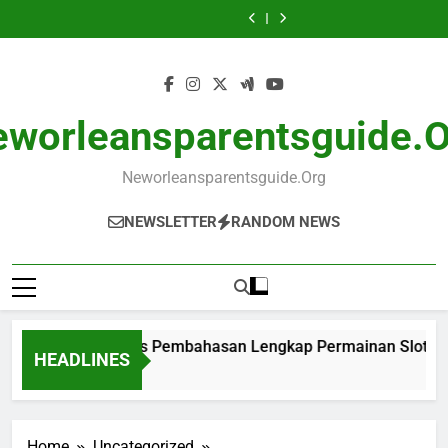
Bullride Loot
Dreadworks
Skip
Gameplay
Permainan Slot
Lengkap
Pembahasan
Pembahasan
Pembahasan
Win-O-Mart
Zombie School
Bertema Horor
Permainan Slot
Lengkap Slot
Lengkap
Lengkap
to
Pembahasan
Megaways
Bullride Loot
Bertema
Bertema Sekolah
Gameplay
Permainan Slot
Lengkap
Pembahasan
Pembahasan
content
Minimarket
Zombie
Bertema Horor
Permainan Slot
Lengkap Slot
Lengkap
Bertema
Bertema Sekolah
Gameplay
Minimarket
Zombie
worleansparentsguide.
Neworleansparentsguide.org
NEWSLETTER
RANDOM NEWS
Dreadworks Pembahasan Lengkap Permainan Slot Bertem
HEADLINES
7 Hours Ago
Home
Uncategorized