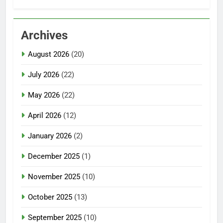
Archives
August 2026
(20)
July 2026
(22)
May 2026
(22)
April 2026
(12)
January 2026
(2)
December 2025
(1)
November 2025
(10)
October 2025
(13)
September 2025
(10)