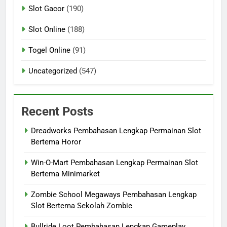
Slot Gacor
(190)
Slot Online
(188)
Togel Online
(91)
Uncategorized
(547)
Recent Posts
Dreadworks Pembahasan Lengkap Permainan Slot
Bertema Horor
Win-O-Mart Pembahasan Lengkap Permainan Slot
Bertema Minimarket
Zombie School Megaways Pembahasan Lengkap
Slot Bertema Sekolah Zombie
Bullride Loot Pembahasan Lengkap Gameplay