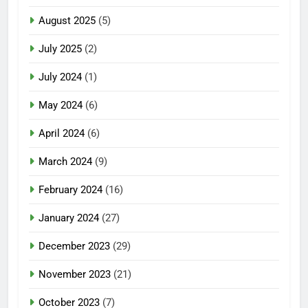
August 2025
(5)
July 2025
(2)
July 2024
(1)
May 2024
(6)
April 2024
(6)
March 2024
(9)
February 2024
(16)
January 2024
(27)
December 2023
(29)
November 2023
(21)
October 2023
(7)