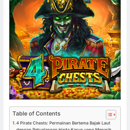
Table of Contents
4 Pirate Chests: Permainan Bertema Bajak Laut
dengan Petualangan Harta Karun yang Menarik