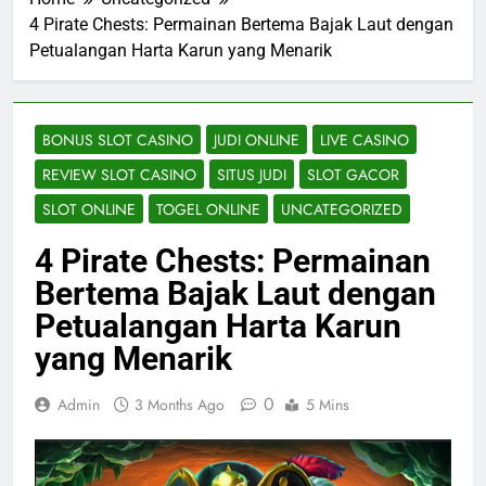
4 Pirate Chests: Permainan Bertema Bajak Laut dengan
Petualangan Harta Karun yang Menarik
BONUS SLOT CASINO
JUDI ONLINE
LIVE CASINO
REVIEW SLOT CASINO
SITUS JUDI
SLOT GACOR
SLOT ONLINE
TOGEL ONLINE
UNCATEGORIZED
4 Pirate Chests: Permainan
Bertema Bajak Laut dengan
Petualangan Harta Karun
yang Menarik
0
Admin
3 Months Ago
5 Mins