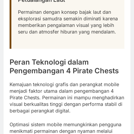
Permainan dengan konsep bajak laut dan
eksplorasi samudra semakin diminati karena
memberikan pengalaman visual yang lebih
seru dan atmosfer hiburan yang mendalam.
Peran Teknologi dalam
Pengembangan 4 Pirate Chests
Kemajuan teknologi grafis dan perangkat mobile
menjadi faktor utama dalam pengembangan 4
Pirate Chests. Permainan ini mampu menghadirkan
visual berkualitas tinggi dengan performa stabil di
berbagai perangkat digital.
Optimasi sistem mobile memungkinkan pengguna
menikmati permainan dengan nyaman melalui