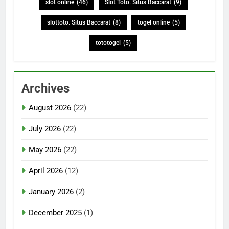
slot online
(46)
Slot Toto. Situs Baccarat
(9)
slottoto. Situs Baccarat
(8)
togel online
(5)
tototogel
(5)
Archives
August 2026
(22)
July 2026
(22)
May 2026
(22)
April 2026
(12)
January 2026
(2)
December 2025
(1)