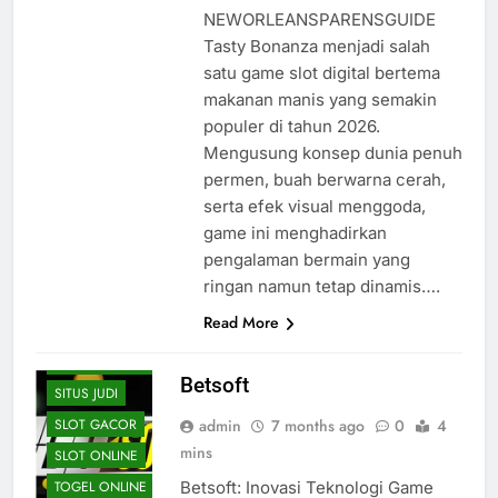
NEWORLEANSPARENSGUIDE
Tasty Bonanza menjadi salah
satu game slot digital bertema
makanan manis yang semakin
populer di tahun 2026.
Mengusung konsep dunia penuh
permen, buah berwarna cerah,
serta efek visual menggoda,
BONUS SLOT
game ini menghadirkan
CASINO
pengalaman bermain yang
JUDI ONLINE
ringan namun tetap dinamis….
LIVE CASINO
Read More
REVIEW SLOT
CASINO
Betsoft
SITUS JUDI
SLOT GACOR
admin
7 months ago
0
4
mins
SLOT ONLINE
TOGEL ONLINE
Betsoft: Inovasi Teknologi Game