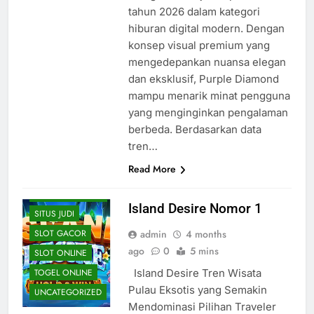
tahun 2026 dalam kategori
hiburan digital modern. Dengan
konsep visual premium yang
mengedepankan nuansa elegan
dan eksklusif, Purple Diamond
mampu menarik minat pengguna
BONUS SLOT
yang menginginkan pengalaman
CASINO
berbeda. Berdasarkan data
JUDI ONLINE
tren…
LIVE CASINO
Read More
REVIEW SLOT
CASINO
Island Desire Nomor 1
SITUS JUDI
SLOT GACOR
admin
4 months
ago
0
5 mins
SLOT ONLINE
TOGEL ONLINE
Island Desire Tren Wisata
Pulau Eksotis yang Semakin
UNCATEGORIZED
Mendominasi Pilihan Traveler