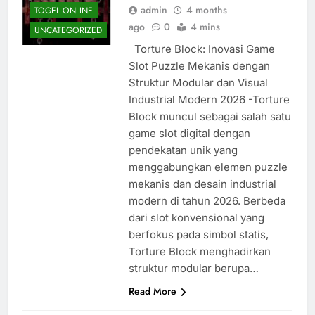
admin
4 months
TOGEL ONLINE
ago
0
4 mins
UNCATEGORIZED
Torture Block: Inovasi Game
Slot Puzzle Mekanis dengan
Struktur Modular dan Visual
Industrial Modern 2026 -Torture
Block muncul sebagai salah satu
game slot digital dengan
pendekatan unik yang
menggabungkan elemen puzzle
mekanis dan desain industrial
modern di tahun 2026. Berbeda
dari slot konvensional yang
BONUS SLOT
berfokus pada simbol statis,
CASINO
Torture Block menghadirkan
JUDI ONLINE
struktur modular berupa…
LIVE CASINO
Read More
REVIEW SLOT