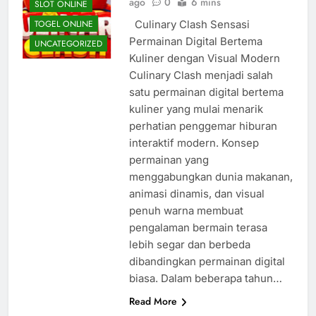
ago
0
6 mins
SLOT ONLINE
TOGEL ONLINE
Culinary Clash Sensasi
Permainan Digital Bertema
UNCATEGORIZED
Kuliner dengan Visual Modern
Culinary Clash menjadi salah
satu permainan digital bertema
kuliner yang mulai menarik
perhatian penggemar hiburan
interaktif modern. Konsep
permainan yang
menggabungkan dunia makanan,
animasi dinamis, dan visual
penuh warna membuat
pengalaman bermain terasa
BONUS SLOT
lebih segar dan berbeda
CASINO
dibandingkan permainan digital
JUDI ONLINE
biasa. Dalam beberapa tahun…
LIVE CASINO
Read More
REVIEW SLOT