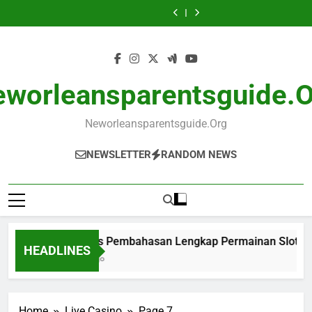
Win-O-Mart
7×7 Zeus
Skip
Permainan Slot
Permainan Slot
Pembahasan
Lengkap
Pembahasan
Pembahasan
Tramp Day
Dreadworks
Bertema
Bertema Dewa
Lengkap
Permainan Slot
Lengkap
Lengkap
to
Trueways
Pembahasan
Win-O-Mart
Minimarket
Petir
Permainan Slot
Bertema Horor
Permainan Slot
Permainan Slot
Pembahasan
Lengkap
Pembahasan
content
Bertema
Bertema Dewa
Lengkap
Permainan Slot
Lengkap
Minimarket
Petir
Permainan Slot
Bertema Horor
Permainan Slot
Bertema
Minimarket
worleansparentsguide.
Neworleansparentsguide.org
NEWSLETTER
RANDOM NEWS
7×7 Zeus Pembahasan Lengkap Permainan Slot Berte
HEADLINES
6 Hours Ago
Home
Live Casino
Page 7