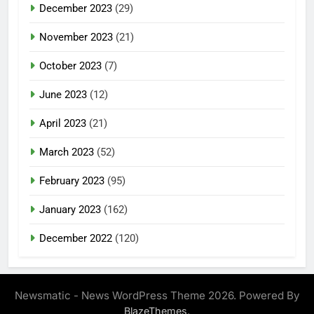
December 2023
(29)
November 2023
(21)
October 2023
(7)
June 2023
(12)
April 2023
(21)
March 2023
(52)
February 2023
(95)
January 2023
(162)
December 2022
(120)
Newsmatic - News WordPress Theme 2026. Powered By
.
BlazeThemes