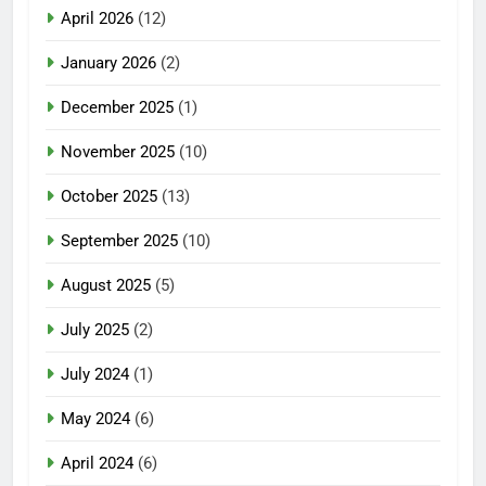
April 2026
(12)
January 2026
(2)
December 2025
(1)
November 2025
(10)
October 2025
(13)
September 2025
(10)
August 2025
(5)
July 2025
(2)
July 2024
(1)
May 2024
(6)
April 2024
(6)