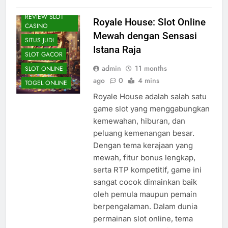
LIVE CASINO
REVIEW SLOT
Royale House: Slot Online
CASINO
Mewah dengan Sensasi
SITUS JUDI
Istana Raja
SLOT GACOR
admin
11 months
SLOT ONLINE
ago
0
4 mins
TOGEL ONLINE
Royale House adalah salah satu
game slot yang menggabungkan
kemewahan, hiburan, dan
peluang kemenangan besar.
Dengan tema kerajaan yang
mewah, fitur bonus lengkap,
serta RTP kompetitif, game ini
sangat cocok dimainkan baik
oleh pemula maupun pemain
berpengalaman. Dalam dunia
permainan slot online, tema