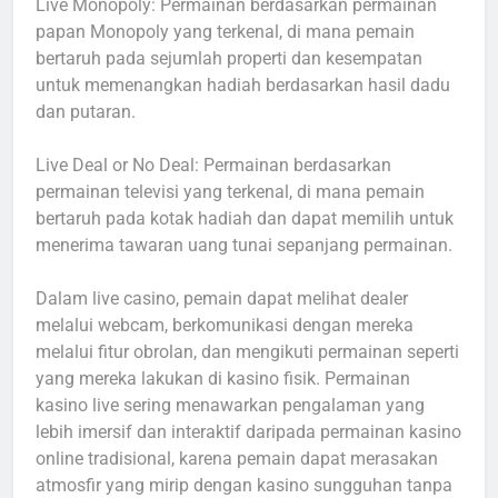
Live Monopoly: Permainan berdasarkan permainan
papan Monopoly yang terkenal, di mana pemain
bertaruh pada sejumlah properti dan kesempatan
untuk memenangkan hadiah berdasarkan hasil dadu
dan putaran.
Live Deal or No Deal: Permainan berdasarkan
permainan televisi yang terkenal, di mana pemain
bertaruh pada kotak hadiah dan dapat memilih untuk
menerima tawaran uang tunai sepanjang permainan.
Dalam live casino, pemain dapat melihat dealer
melalui webcam, berkomunikasi dengan mereka
melalui fitur obrolan, dan mengikuti permainan seperti
yang mereka lakukan di kasino fisik. Permainan
kasino live sering menawarkan pengalaman yang
lebih imersif dan interaktif daripada permainan kasino
online tradisional, karena pemain dapat merasakan
atmosfir yang mirip dengan kasino sungguhan tanpa