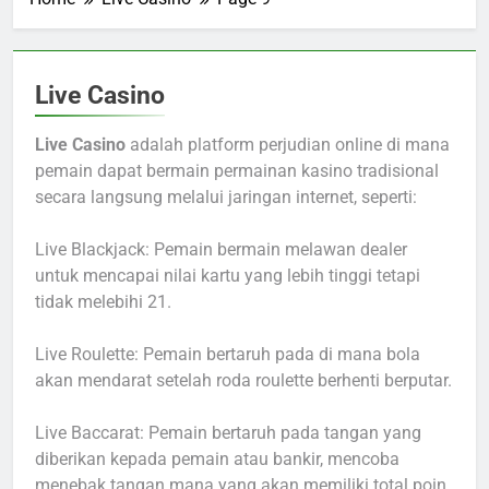
Live Casino
Live Casino
adalah platform perjudian online di mana
pemain dapat bermain permainan kasino tradisional
secara langsung melalui jaringan internet, seperti:
Live Blackjack: Pemain bermain melawan dealer
untuk mencapai nilai kartu yang lebih tinggi tetapi
tidak melebihi 21.
Live Roulette: Pemain bertaruh pada di mana bola
akan mendarat setelah roda roulette berhenti berputar.
Live Baccarat: Pemain bertaruh pada tangan yang
diberikan kepada pemain atau bankir, mencoba
menebak tangan mana yang akan memiliki total poin