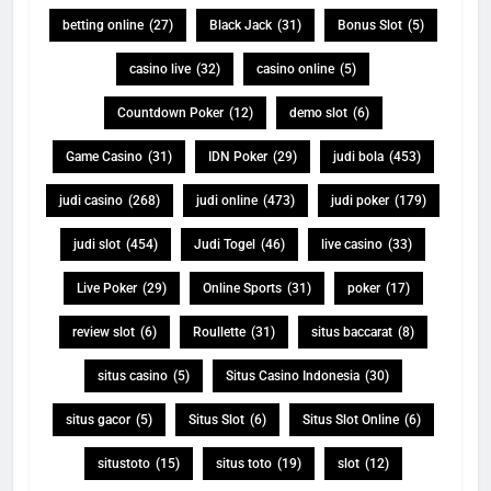
betting online
(27)
Black Jack
(31)
Bonus Slot
(5)
casino live
(32)
casino online
(5)
Countdown Poker
(12)
demo slot
(6)
Game Casino
(31)
IDN Poker
(29)
judi bola
(453)
judi casino
(268)
judi online
(473)
judi poker
(179)
judi slot
(454)
Judi Togel
(46)
live casino
(33)
Live Poker
(29)
Online Sports
(31)
poker
(17)
review slot
(6)
Roullette
(31)
situs baccarat
(8)
situs casino
(5)
Situs Casino Indonesia
(30)
situs gacor
(5)
Situs Slot
(6)
Situs Slot Online
(6)
situstoto
(15)
situs toto
(19)
slot
(12)