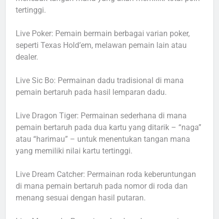
tertinggi.
Live Poker: Pemain bermain berbagai varian poker,
seperti Texas Hold’em, melawan pemain lain atau
dealer.
Live Sic Bo: Permainan dadu tradisional di mana
pemain bertaruh pada hasil lemparan dadu.
Live Dragon Tiger: Permainan sederhana di mana
pemain bertaruh pada dua kartu yang ditarik – “naga”
atau “harimau” – untuk menentukan tangan mana
yang memiliki nilai kartu tertinggi.
Live Dream Catcher: Permainan roda keberuntungan
di mana pemain bertaruh pada nomor di roda dan
menang sesuai dengan hasil putaran.