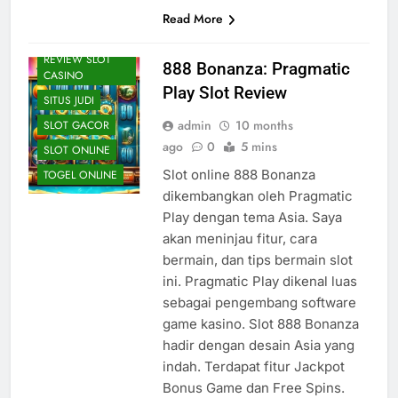
JUDI ONLINE
Read More
LIVE CASINO
REVIEW SLOT
888 Bonanza: Pragmatic
CASINO
Play Slot Review
SITUS JUDI
admin
10 months
SLOT GACOR
ago
0
5 mins
SLOT ONLINE
Slot online 888 Bonanza
TOGEL ONLINE
dikembangkan oleh Pragmatic
Play dengan tema Asia. Saya
akan meninjau fitur, cara
bermain, dan tips bermain slot
ini. Pragmatic Play dikenal luas
sebagai pengembang software
game kasino. Slot 888 Bonanza
hadir dengan desain Asia yang
indah. Terdapat fitur Jackpot
Bonus Game dan Free Spins.