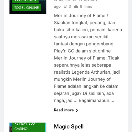
ago
0
8 mins
TOGEL ONLINE
Merlin Journey of Flame !
Siapkan tongkat, pedang, dan
buku sihir kalian, pemain, karena
saatnya merasakan sedikit
fantasi dengan pengembang
Play’n GO dalam slot online
Merlin Journey of Flame. Tidak
sepenuhnya jelas seberapa
realistis Legenda Arthurian, jadi
mungkin Merlin Journey of
Flame adalah langkah ke dalam
sejarah juga? Di sisi lain, ada
BONUS SLOT
CASINO
naga, jadi… Bagaimanapun,…
JUDI ONLINE
Read More
LIVE CASINO
REVIEW SLOT
Magic Spell
CASINO