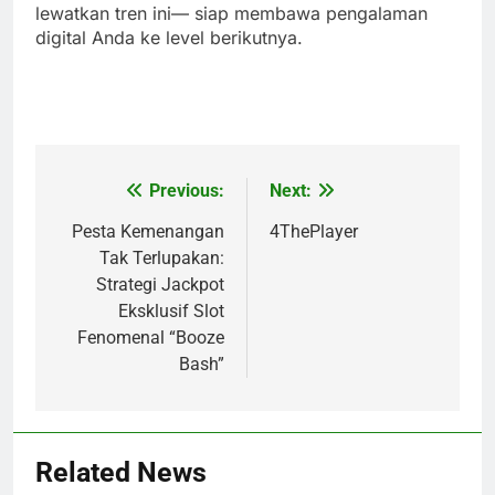
lewatkan tren ini— siap membawa pengalaman
digital Anda ke level berikutnya.
Previous:
Next:
Post
navigation
Pesta Kemenangan
4ThePlayer
Tak Terlupakan:
Strategi Jackpot
Eksklusif Slot
Fenomenal “Booze
Bash”
Related News