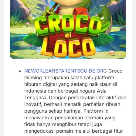
NEWORLEANSPARENTSGUIDE.ORG
Croco
Gaming merupakan salah satu platform
hiburan digital yang sedang naik daun di
Indonesia dan berbagai negara Asia
Tenggara. Dengan pendekatan interaktif dan
inovatif, berhasil menarik perhatian ribuan
pengguna setiap harinya. Platform ini
menawarkan pengalaman bermain yang
tidak hanya menghibur tetapi juga
mengedukasi pemain melalui berbagai fitur