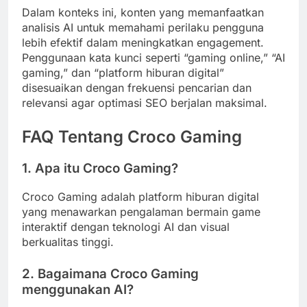
Dalam konteks ini, konten yang memanfaatkan
analisis AI untuk memahami perilaku pengguna
lebih efektif dalam meningkatkan engagement.
Penggunaan kata kunci seperti “gaming online,” “AI
gaming,” dan “platform hiburan digital”
disesuaikan dengan frekuensi pencarian dan
relevansi agar optimasi SEO berjalan maksimal.
FAQ Tentang Croco Gaming
1. Apa itu Croco Gaming?
Croco Gaming adalah platform hiburan digital
yang menawarkan pengalaman bermain game
interaktif dengan teknologi AI dan visual
berkualitas tinggi.
2. Bagaimana Croco Gaming
menggunakan AI?