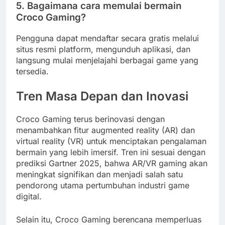
5. Bagaimana cara memulai bermain
Croco Gaming?
Pengguna dapat mendaftar secara gratis melalui
situs resmi platform, mengunduh aplikasi, dan
langsung mulai menjelajahi berbagai game yang
tersedia.
Tren Masa Depan dan Inovasi
Croco Gaming terus berinovasi dengan
menambahkan fitur augmented reality (AR) dan
virtual reality (VR) untuk menciptakan pengalaman
bermain yang lebih imersif. Tren ini sesuai dengan
prediksi Gartner 2025, bahwa AR/VR gaming akan
meningkat signifikan dan menjadi salah satu
pendorong utama pertumbuhan industri game
digital.
Selain itu, Croco Gaming berencana memperluas