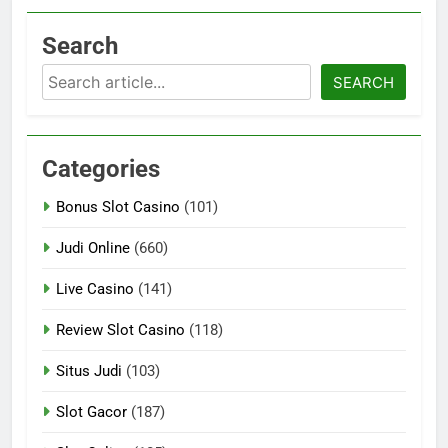
Search
Search
SEARCH
Categories
Bonus Slot Casino
(101)
Judi Online
(660)
Live Casino
(141)
Review Slot Casino
(118)
Situs Judi
(103)
Slot Gacor
(187)