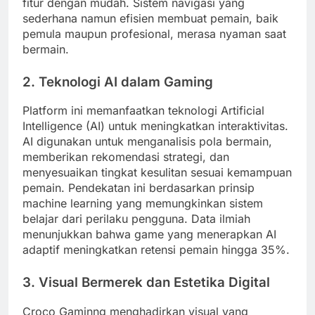
fitur dengan mudah. Sistem navigasi yang
sederhana namun efisien membuat pemain, baik
pemula maupun profesional, merasa nyaman saat
bermain.
2. Teknologi AI dalam Gaming
Platform ini memanfaatkan teknologi Artificial
Intelligence (AI) untuk meningkatkan interaktivitas.
AI digunakan untuk menganalisis pola bermain,
memberikan rekomendasi strategi, dan
menyesuaikan tingkat kesulitan sesuai kemampuan
pemain. Pendekatan ini berdasarkan prinsip
machine learning yang memungkinkan sistem
belajar dari perilaku pengguna. Data ilmiah
menunjukkan bahwa game yang menerapkan AI
adaptif meningkatkan retensi pemain hingga 35%.
3. Visual Bermerek dan Estetika Digital
Croco Gaminng menghadirkan visual yang