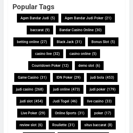
Popular Tags
Agen Bandar Judi
(5)
Agen Bandar Judi Poker
(21)
baccarat
(9)
Bandar Casino Online
(30)
betting online
(27)
Black Jack
(31)
Bonus Slot
(5)
casino live
(32)
casino online
(5)
Countdown Poker
(12)
demo slot
(6)
Game Casino
(31)
IDN Poker
(29)
judi bola
(453)
judi casino
(268)
judi online
(473)
judi poker
(179)
judi slot
(454)
Judi Togel
(46)
live casino
(33)
Live Poker
(29)
Online Sports
(31)
poker
(17)
review slot
(6)
Roullette
(31)
situs baccarat
(8)