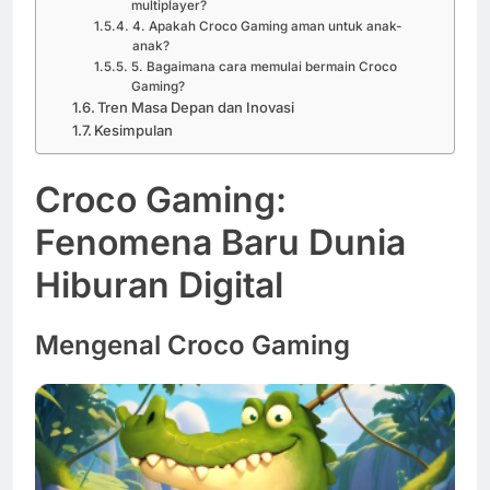
multiplayer?
4. Apakah Croco Gaming aman untuk anak-
anak?
5. Bagaimana cara memulai bermain Croco
Gaming?
Tren Masa Depan dan Inovasi
Kesimpulan
Croco Gaming:
Fenomena Baru Dunia
Hiburan Digital
Mengenal Croco Gaming