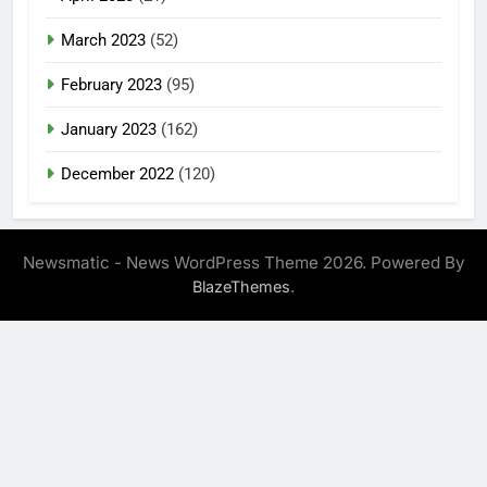
March 2023
(52)
February 2023
(95)
January 2023
(162)
December 2022
(120)
Newsmatic - News WordPress Theme 2026. Powered By
.
BlazeThemes