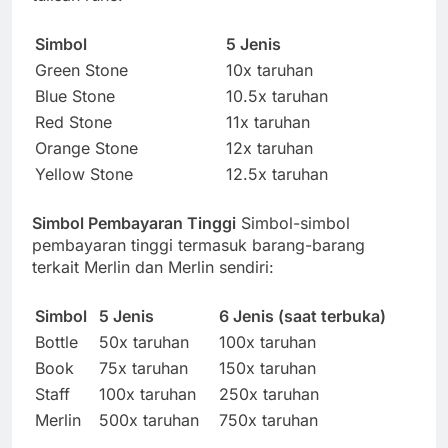
Simbol
5 Jenis
Green Stone
10x taruhan
Blue Stone
10.5x taruhan
Red Stone
11x taruhan
Orange Stone
12x taruhan
Yellow Stone
12.5x taruhan
Simbol Pembayaran Tinggi
Simbol-simbol
pembayaran tinggi termasuk barang-barang
terkait Merlin dan Merlin sendiri:
Simbol
5 Jenis
6 Jenis (saat terbuka)
Bottle
50x taruhan
100x taruhan
Book
75x taruhan
150x taruhan
Staff
100x taruhan
250x taruhan
Merlin
500x taruhan
750x taruhan