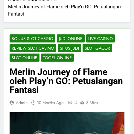
Merlin Journey of Flame oleh Play’n GO: Petualangan
Fantasi
BONUS SLOT CASINO
JUDI ONLINE
LIVE CASINO
REVIEW SLOT CASINO
SITUS JUDI
SLOT GACOR
SLOT ONLINE
TOGEL ONLINE
Merlin Journey of Flame
oleh Play’n GO: Petualangan
Fantasi
0
Admin
10 Months Ago
8 Mins