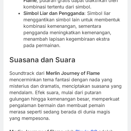
Flame
, putaran gratis dapat diaktifkan oleh
kombinasi tertentu dari simbol.
Simbol Liar dan Pengganda
: Simbol liar
menggantikan simbol lain untuk membentuk
kombinasi kemenangan, sementara
pengganda meningkatkan kemenangan,
menambah lapisan kegembiraan ekstra
pada permainan.
Suasana dan Suara
Soundtrack dari
Merlin Journey of Flame
mencerminkan tema fantasi dengan nada yang
misterius dan dramatis, menciptakan suasana yang
mendalam. Efek suara, mulai dari putaran
gulungan hingga kemenangan besar, memperkuat
pengalaman bermain dan membuat pemain
merasa seperti sedang berada di dunia magis
yang mempesona.