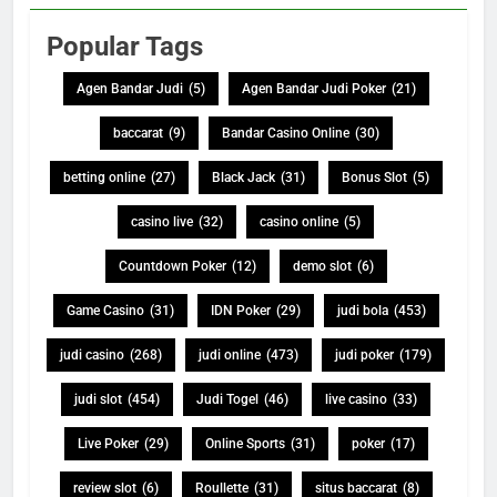
Popular Tags
Agen Bandar Judi
(5)
Agen Bandar Judi Poker
(21)
baccarat
(9)
Bandar Casino Online
(30)
betting online
(27)
Black Jack
(31)
Bonus Slot
(5)
casino live
(32)
casino online
(5)
Countdown Poker
(12)
demo slot
(6)
Game Casino
(31)
IDN Poker
(29)
judi bola
(453)
judi casino
(268)
judi online
(473)
judi poker
(179)
judi slot
(454)
Judi Togel
(46)
live casino
(33)
Live Poker
(29)
Online Sports
(31)
poker
(17)
review slot
(6)
Roullette
(31)
situs baccarat
(8)