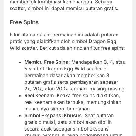
membentuk kombinasi kemenangan. Sebagai
scatter, simbol ini dapat memicu putaran gratis.
Free Spins
Fitur utama dalam permainan ini adalah putaran
gratis yang diaktifkan oleh simbol Dragon Egg
Wild scatter. Berikut adalah rincian fitur free spins:
Memicu Free Spins
: Mendapatkan 3, 4, atau
5 simbol Dragon Egg Wild scatter di
permainan dasar akan memberikan 8
putaran gratis serta pembayaran sebesar
2x, 20x, atau 200x taruhan, masing-masing.
Reel Keenam
: Ketika free spins diaktifkan,
reel keenam akan terbuka, memungkinkan
munculnya simbol tambahan.
Simbol Ekspansi Khusus
: Saat putaran
gratis dimulai, satu simbol akan dipilih
secara acak sebagai simbol ekspansi
khusus. Simbol ini akan berkembang untuk