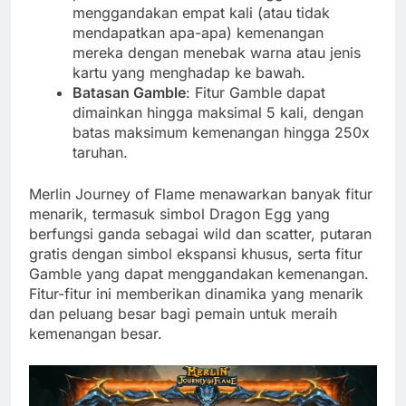
menggandakan empat kali (atau tidak
mendapatkan apa-apa) kemenangan
mereka dengan menebak warna atau jenis
kartu yang menghadap ke bawah.
Batasan Gamble
: Fitur Gamble dapat
dimainkan hingga maksimal 5 kali, dengan
batas maksimum kemenangan hingga 250x
taruhan.
Merlin Journey of Flame menawarkan banyak fitur
menarik, termasuk simbol Dragon Egg yang
berfungsi ganda sebagai wild dan scatter, putaran
gratis dengan simbol ekspansi khusus, serta fitur
Gamble yang dapat menggandakan kemenangan.
Fitur-fitur ini memberikan dinamika yang menarik
dan peluang besar bagi pemain untuk meraih
kemenangan besar.