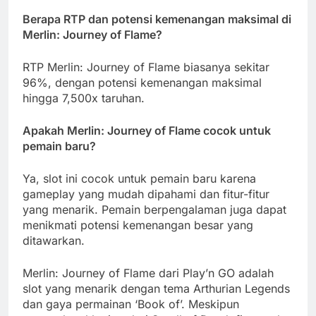
Berapa RTP dan potensi kemenangan maksimal di
Merlin: Journey of Flame?
RTP Merlin: Journey of Flame biasanya sekitar
96%, dengan potensi kemenangan maksimal
hingga 7,500x taruhan.
Apakah Merlin: Journey of Flame cocok untuk
pemain baru?
Ya, slot ini cocok untuk pemain baru karena
gameplay yang mudah dipahami dan fitur-fitur
yang menarik. Pemain berpengalaman juga dapat
menikmati potensi kemenangan besar yang
ditawarkan.
Merlin: Journey of Flame dari Play’n GO adalah
slot yang menarik dengan tema Arthurian Legends
dan gaya permainan ‘Book of’. Meskipun