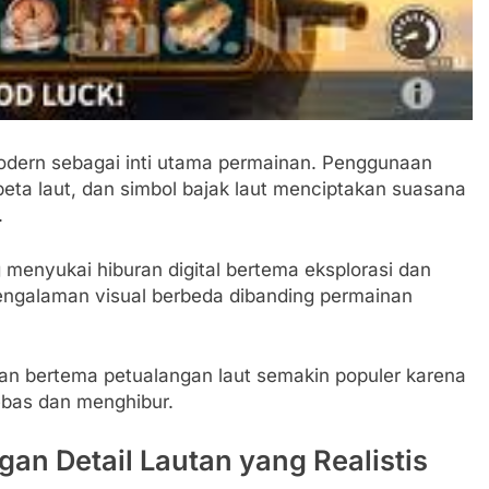
odern sebagai inti utama permainan. Penggunaan
 peta laut, dan simbol bajak laut menciptakan suasana
.
menyukai hiburan digital bertema eksplorasi dan
engalaman visual berbeda dibanding permainan
inan bertema petualangan laut semakin populer karena
bas dan menghibur.
gan Detail Lautan yang Realistis