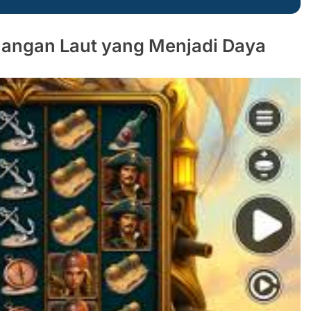
langan Laut yang Menjadi Daya