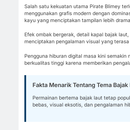
Salah satu kekuatan utama Pirate Blimey terl
menggunakan grafis modern dengan dominasi 
kayu yang menciptakan tampilan lebih drama
Efek ombak bergerak, detail kapal bajak laut
menciptakan pengalaman visual yang terasa le
Pengguna hiburan digital masa kini semakin
berkualitas tinggi karena memberikan penga
Fakta Menarik Tentang Tema Bajak 
Permainan bertema bajak laut tetap pop
bebas, visual eksotis, dan pengalaman hi