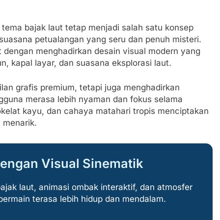
, tema bajak laut tetap menjadi salah satu konsep
suasana petualangan yang seru dan penuh misteri.
t dengan menghadirkan desain visual modern yang
n, kapal layar, dan suasana eksplorasi laut.
lan grafis premium, tetapi juga menghadirkan
gguna merasa lebih nyaman dan fokus selama
okelat kayu, dan cahaya matahari tropis menciptakan
n menarik.
engan Visual Sinematik
ajak laut, animasi ombak interaktif, dan atmosfer
rmain terasa lebih hidup dan mendalam.