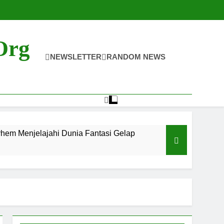
org
NEWSLETTER
RANDOM NEWS
yhem Menjelajahi Dunia Fantasi Gelap