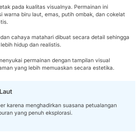
etak pada kualitas visualnya. Permainan ini
warna biru laut, emas, putih ombak, dan cokelat
tis.
, dan cahaya matahari dibuat secara detail sehingga
bih hidup dan realistis.
 menyukai permainan dengan tampilan visual
laman yang lebih memuaskan secara estetika.
Laut
uler karena menghadirkan suasana petualangan
buran yang penuh eksplorasi.