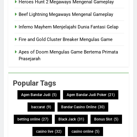
Heroes Hunt 2 Megaways Mengenal Gameplay
Beef Lightning Megaways Mengenal Gameplay
Inferno Mayhem Menjelajahi Dunia Fantasi Gelap
Fire and Gold Cluster Breaker Mengulas Game
Apes of Doom Mengulas Game Bertema Primata
Prasejarah
Popular Tags
Agen Bandar Judi
(5)
Agen Bandar Judi Poker
(21)
baccarat
(9)
Bandar Casino Online
(30)
betting online
(27)
Black Jack
(31)
Bonus Slot
(5)
casino live
(32)
casino online
(5)