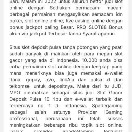
Baru Malam ini 2022 untuk seluruh bettor judi slot
online dengan Sediakan bermacam- macam
berbagai permainan mengasyikkan semacam idn
poker, slot online online, live casino online dengan
bonus jackpot paling Besar. RRQ SLOT88 Bonus
akun vip jackpot Terbesar tanpa Syarat apapun.
Situs slot deposit pulsa tanpa potongan yang psati
sudah banyak di mainkan oleh para mepan slot
gacor yang ada di Indonesia. 10.000 anda bisa
coba permainan slot online dengan lengkap yang
mana menariknya bisa juga memakai e-wallet
dana, gopay, ovo, linkAja dan pulsa xl dan
telkomsel untuk depositnya. Maka dari itu JUDI
MPO dinobatkan sebagai situs judi Slot Gacor
Deposit Pulsa 10 ribu dan e-wallet terbaik dan
terpercaya no 1 di indonesia. Spadegaming
sebagai salah satunya Provider iGaming
professional, perusahaan ini telah sukses
meningkatkan beberapa ribu topik slot online.
Dalam provider SpadeGaming tentunya