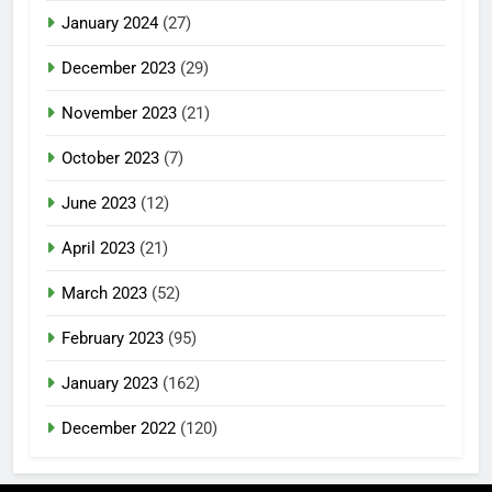
January 2024
(27)
December 2023
(29)
November 2023
(21)
October 2023
(7)
June 2023
(12)
April 2023
(21)
March 2023
(52)
February 2023
(95)
January 2023
(162)
December 2022
(120)