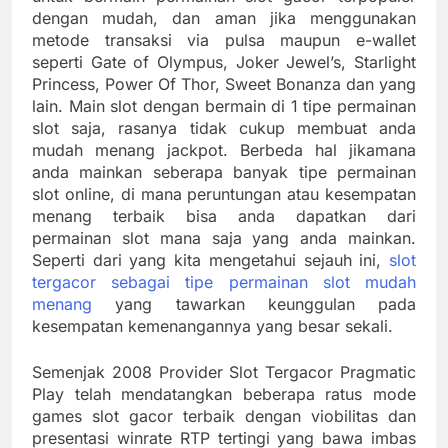
dengan mudah, dan aman jika menggunakan
metode transaksi via pulsa maupun e-wallet
seperti Gate of Olympus, Joker Jewel’s, Starlight
Princess, Power Of Thor, Sweet Bonanza dan yang
lain. Main slot dengan bermain di 1 tipe permainan
slot saja, rasanya tidak cukup membuat anda
mudah menang jackpot. Berbeda hal jikamana
anda mainkan seberapa banyak tipe permainan
slot online, di mana peruntungan atau kesempatan
menang terbaik bisa anda dapatkan dari
permainan slot mana saja yang anda mainkan.
Seperti dari yang kita mengetahui sejauh ini,
slot
tergacor sebagai tipe permainan slot mudah
menang
yang tawarkan keunggulan pada
kesempatan kemenangannya yang besar sekali.
Semenjak 2008 Provider Slot Tergacor Pragmatic
Play telah mendatangkan beberapa ratus mode
games slot gacor terbaik dengan viobilitas dan
presentasi winrate RTP tertingi yang bawa imbas