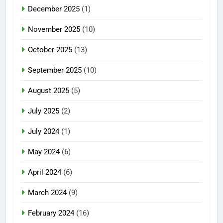
December 2025
(1)
November 2025
(10)
October 2025
(13)
September 2025
(10)
August 2025
(5)
July 2025
(2)
July 2024
(1)
May 2024
(6)
April 2024
(6)
March 2024
(9)
February 2024
(16)