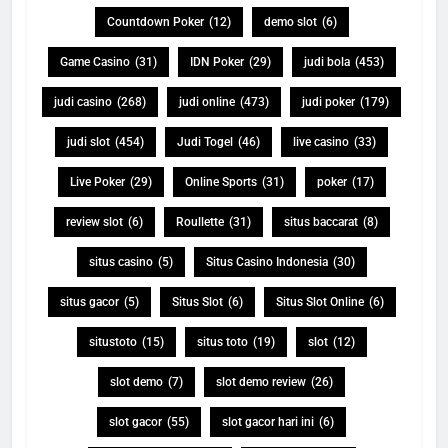
Countdown Poker
(12)
demo slot
(6)
Game Casino
(31)
IDN Poker
(29)
judi bola
(453)
judi casino
(268)
judi online
(473)
judi poker
(179)
judi slot
(454)
Judi Togel
(46)
live casino
(33)
Live Poker
(29)
Online Sports
(31)
poker
(17)
review slot
(6)
Roullette
(31)
situs baccarat
(8)
situs casino
(5)
Situs Casino Indonesia
(30)
situs gacor
(5)
Situs Slot
(6)
Situs Slot Online
(6)
situstoto
(15)
situs toto
(19)
slot
(12)
slot demo
(7)
slot demo review
(26)
slot gacor
(55)
slot gacor hari ini
(6)