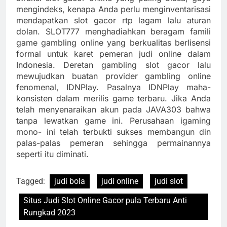
mengindeks, kenapa Anda perlu menginventarisasi
mendapatkan slot gacor rtp lagam lalu aturan
dolan. SLOT777 menghadiahkan beragam famili
game gambling online yang berkualitas berlisensi
formal untuk karet pemeran judi online dalam
Indonesia. Deretan gambling slot gacor lalu
mewujudkan buatan provider gambling online
fenomenal, IDNPlay. Pasalnya IDNPlay maha-
konsisten dalam merilis game terbaru. Jika Anda
telah menyenaraikan akun pada JAVA303 bahwa
tanpa lewatkan game ini. Perusahaan igaming
mono- ini telah terbukti sukses membangun din
palas-palas pemeran sehingga permainannya
seperti itu diminati.
Tagged:
judi bola
judi online
judi slot
Situs Judi Slot Online Gacor pula Terbaru Anti
Rungkad 2023