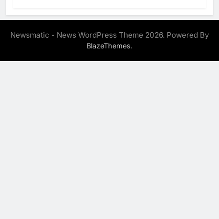
Newsmatic - News WordPress Theme 2026. Powered By
.
BlazeThemes