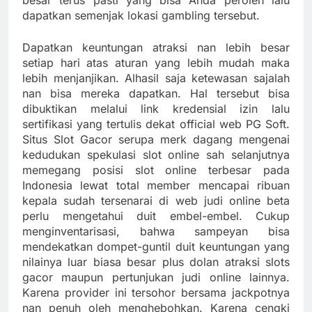
besar terus pasti yang bisa Anda peroleh lalu
dapatkan semenjak lokasi gambling tersebut.
Dapatkan keuntungan atraksi nan lebih besar
setiap hari atas aturan yang lebih mudah maka
lebih menjanjikan. Alhasil saja ketewasan sajalah
nan bisa mereka dapatkan. Hal tersebut bisa
dibuktikan melalui link kredensial izin lalu
sertifikasi yang tertulis dekat official web PG Soft.
Situs Slot Gacor serupa merk dagang mengenai
kedudukan spekulasi slot online sah selanjutnya
memegang posisi slot online terbesar pada
Indonesia lewat total member mencapai ribuan
kepala sudah tersenarai di web judi online beta
perlu mengetahui duit embel-embel. Cukup
menginventarisasi, bahwa sampeyan bisa
mendekatkan dompet-guntil duit keuntungan yang
nilainya luar biasa besar plus dolan atraksi slots
gacor maupun pertunjukan judi online lainnya.
Karena provider ini tersohor bersama jackpotnya
nan penuh oleh menghebohkan. Karena cengki