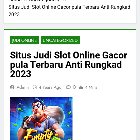
Situs Judi Slot Online Gacor pula Terbaru Anti Rungkad
2023
JUDI ONLINE
UNCATEGORIZED
Situs Judi Slot Online Gacor
pula Terbaru Anti Rungkad
2023
0
Admin
4 Years Ago
4 Mins