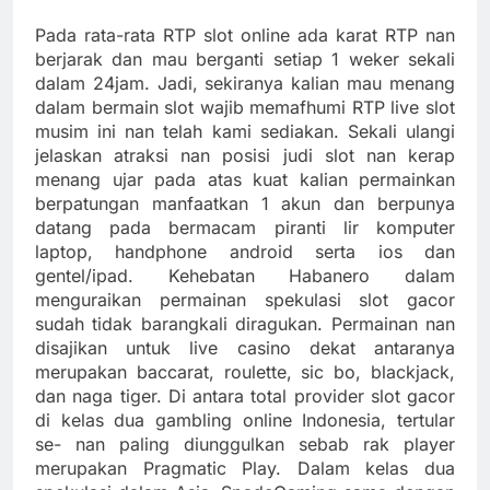
Pada rata-rata RTP slot online ada karat RTP nan
berjarak dan mau berganti setiap 1 weker sekali
dalam 24jam. Jadi, sekiranya kalian mau menang
dalam bermain slot wajib memafhumi RTP live slot
musim ini nan telah kami sediakan. Sekali ulangi
jelaskan atraksi nan posisi judi slot nan kerap
menang ujar pada atas kuat kalian permainkan
berpatungan manfaatkan 1 akun dan berpunya
datang pada bermacam piranti lir komputer
laptop, handphone android serta ios dan
gentel/ipad. Kehebatan Habanero dalam
menguraikan permainan spekulasi slot gacor
sudah tidak barangkali diragukan. Permainan nan
disajikan untuk live casino dekat antaranya
merupakan baccarat, roulette, sic bo, blackjack,
dan naga tiger. Di antara total provider slot gacor
di kelas dua gambling online Indonesia, tertular
se- nan paling diunggulkan sebab rak player
merupakan Pragmatic Play. Dalam kelas dua