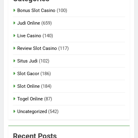
Bonus Slot Casino
(100)
Judi Online
(659)
Live Casino
(140)
Review Slot Casino
(117)
Situs Judi
(102)
Slot Gacor
(186)
Slot Online
(184)
Togel Online
(87)
Uncategorized
(542)
Recent Posts