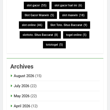
slot gacor
(55)
slot gacor hari ini
(6)
Slot Gacor Maxwin
(5)
slot maxwin
(18)
slot online
(46)
Slot Toto. Situs Baccarat
(9)
slottoto. Situs Baccarat
(8)
togel online
(5)
tototogel
(5)
Archives
August 2026
(15)
July 2026
(22)
May 2026
(22)
April 2026
(12)