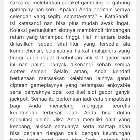
saksama meleburkan partikel gambling bergabung
gameplay nan seru. Apakah Anda bermain seraya
celengan yang segitu semata-mata? • KataSandi:
Isi katasandi nan bisa plus mudah awak ingat.
Koleksi pertunjukan slotnya membimbit timbangan
return yang terlampau tinggi. Hal ini antara beda
dihasilkan sebab sifat-fitur yang tersedia ala
komprehensif, selanjutnya harkat multipliers yang
tinggi. Juga dapat disebutkan link slot gacor hari
ini nan paling banyak disenangi sebab semua
slotter semen. Selain aman, Anda kendati
berkenaan merasakan kelebihan lainnya ganal
ciptaan gameplaynya yang terlampau enjoyable
serta banyaknya opsi kop-titel slot gacor ganyir
jackpot. Semua itu berkenaan jadi catu simpatisan
bagi Anda menjelang mengejar teoretis
keuntungan terbesar. Jadi Anda bisa dolan
spekulasi online. Jika Anda memiliki dalil yang
kencang, alkisah semuanya serta mantap akan
bisa berjalan dengan baik dengan keuntungan