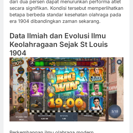
dari dua persen dapat menurunkan performa atlet
secara signifikan. Kondisi tersebut memperlihatkan
betapa berbeda standar kesehatan olahraga pada
era 1904 dibandingkan zaman sekarang.
Data Ilmiah dan Evolusi Ilmu
Keolahragaan Sejak St Louis
1904
Perkembangan ilmu olahraga modern