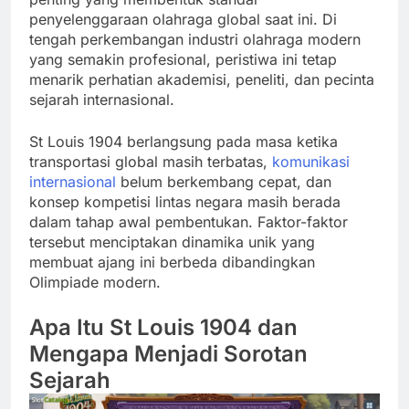
penyelenggaraan olahraga global saat ini. Di
tengah perkembangan industri olahraga modern
yang semakin profesional, peristiwa ini tetap
menarik perhatian akademisi, peneliti, dan pecinta
sejarah internasional.
St Louis 1904 berlangsung pada masa ketika
transportasi global masih terbatas,
komunikasi
internasional
belum berkembang cepat, dan
konsep kompetisi lintas negara masih berada
dalam tahap awal pembentukan. Faktor-faktor
tersebut menciptakan dinamika unik yang
membuat ajang ini berbeda dibandingkan
Olimpiade modern.
Apa Itu St Louis 1904 dan
Mengapa Menjadi Sorotan
Sejarah