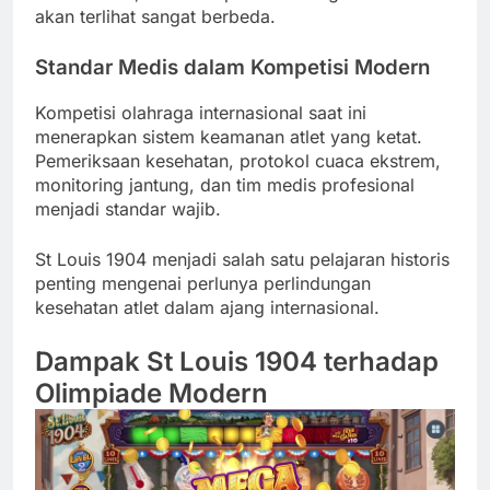
akan terlihat sangat berbeda.
Standar Medis dalam Kompetisi Modern
Kompetisi olahraga internasional saat ini
menerapkan sistem keamanan atlet yang ketat.
Pemeriksaan kesehatan, protokol cuaca ekstrem,
monitoring jantung, dan tim medis profesional
menjadi standar wajib.
St Louis 1904 menjadi salah satu pelajaran historis
penting mengenai perlunya perlindungan
kesehatan atlet dalam ajang internasional.
Dampak St Louis 1904 terhadap
Olimpiade Modern