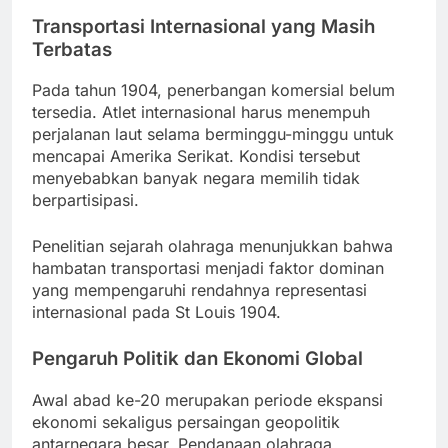
Transportasi Internasional yang Masih
Terbatas
Pada tahun 1904, penerbangan komersial belum
tersedia. Atlet internasional harus menempuh
perjalanan laut selama berminggu-minggu untuk
mencapai Amerika Serikat. Kondisi tersebut
menyebabkan banyak negara memilih tidak
berpartisipasi.
Penelitian sejarah olahraga menunjukkan bahwa
hambatan transportasi menjadi faktor dominan
yang mempengaruhi rendahnya representasi
internasional pada St Louis 1904.
Pengaruh Politik dan Ekonomi Global
Awal abad ke-20 merupakan periode ekspansi
ekonomi sekaligus persaingan geopolitik
antarnegara besar. Pendanaan olahraga