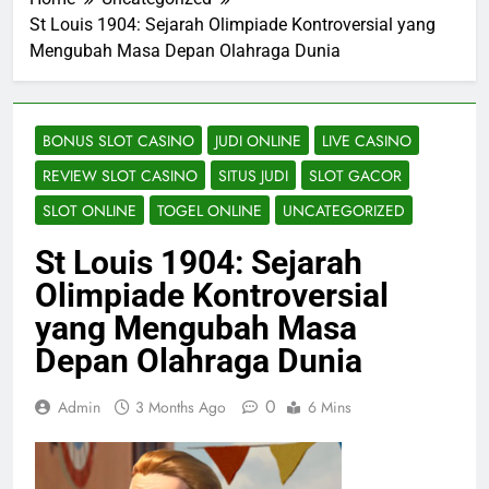
St Louis 1904: Sejarah Olimpiade Kontroversial yang
Mengubah Masa Depan Olahraga Dunia
BONUS SLOT CASINO
JUDI ONLINE
LIVE CASINO
REVIEW SLOT CASINO
SITUS JUDI
SLOT GACOR
SLOT ONLINE
TOGEL ONLINE
UNCATEGORIZED
St Louis 1904: Sejarah
Olimpiade Kontroversial
yang Mengubah Masa
Depan Olahraga Dunia
0
Admin
3 Months Ago
6 Mins