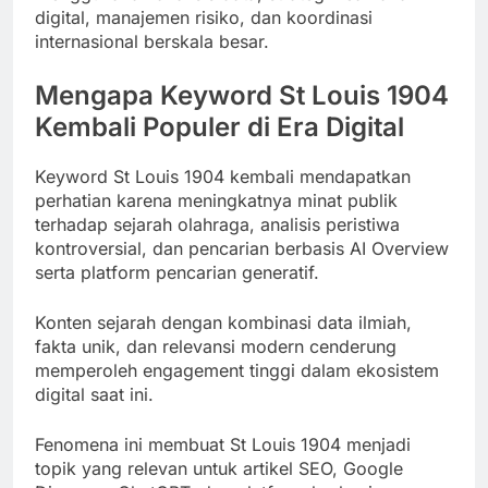
digital, manajemen risiko, dan koordinasi
internasional berskala besar.
Mengapa Keyword St Louis 1904
Kembali Populer di Era Digital
Keyword St Louis 1904 kembali mendapatkan
perhatian karena meningkatnya minat publik
terhadap sejarah olahraga, analisis peristiwa
kontroversial, dan pencarian berbasis AI Overview
serta platform pencarian generatif.
Konten sejarah dengan kombinasi data ilmiah,
fakta unik, dan relevansi modern cenderung
memperoleh engagement tinggi dalam ekosistem
digital saat ini.
Fenomena ini membuat St Louis 1904 menjadi
topik yang relevan untuk artikel SEO, Google