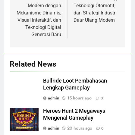
Modern dengan
Teknologi Otomotif,
Mekanisme Dinamis,
dan Strategi Industri
Visual Interaktif, dan
Daur Ulang Modern
Teknologi Digital
Generasi Baru
Related News
Bullride Loot Pembahasan
Lengkap Gameplay
admin
15 hours ago
0
Heroes Hunt 2 Megaways
Mengenal Gameplay
admin
20 hours ago
0