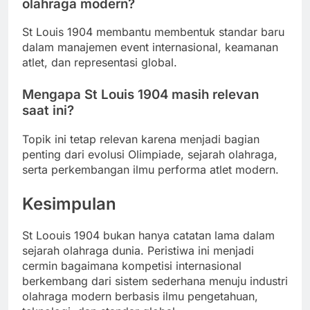
olahraga modern?
St Louis 1904 membantu membentuk standar baru
dalam manajemen event internasional, keamanan
atlet, dan representasi global.
Mengapa St Louis 1904 masih relevan
saat ini?
Topik ini tetap relevan karena menjadi bagian
penting dari evolusi Olimpiade, sejarah olahraga,
serta perkembangan ilmu performa atlet modern.
Kesimpulan
St Loouis 1904 bukan hanya catatan lama dalam
sejarah olahraga dunia. Peristiwa ini menjadi
cermin bagaimana kompetisi internasional
berkembang dari sistem sederhana menuju industri
olahraga modern berbasis ilmu pengetahuan,