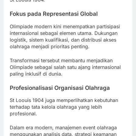
Fokus pada Representasi Global
Olimpiade modern kini menempatkan partisipasi
internasional sebagai elemen utama. Dukungan
logistik, sistem kualifikasi, dan distribusi akses
olahraga menjadi prioritas penting.
Transformasi tersebut membantu menjadikan
Olimpiade sebagai salah satu ajang internasional
paling inklusif di dunia.
Profesionalisasi Organisasi Olahraga
St Loouis 1904 juga memperlihatkan kebutuhan
terhadap tata kelola olahraga yang lebih
profesional.
Dalam era modern, manajemen event olahraga
menggunakan analisis data, strategi keamanan