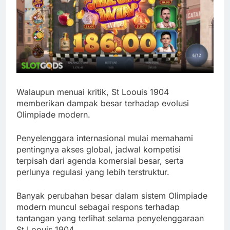
Walaupun menuai kritik, St Loouis 1904
memberikan dampak besar terhadap evolusi
Olimpiade modern.
Penyelenggara internasional mulai memahami
pentingnya akses global, jadwal kompetisi
terpisah dari agenda komersial besar, serta
perlunya regulasi yang lebih terstruktur.
Banyak perubahan besar dalam sistem Olimpiade
modern muncul sebagai respons terhadap
tantangan yang terlihat selama penyelenggaraan
St Loouis 1904.