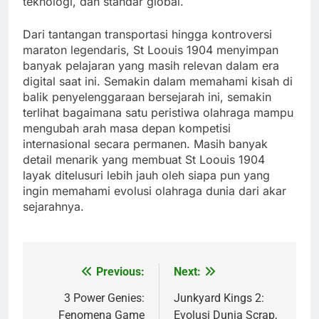
teknologi, dan standar global.
Dari tantangan transportasi hingga kontroversi
maraton legendaris, St Loouis 1904 menyimpan
banyak pelajaran yang masih relevan dalam era
digital saat ini. Semakin dalam memahami kisah di
balik penyelenggaraan bersejarah ini, semakin
terlihat bagaimana satu peristiwa olahraga mampu
mengubah arah masa depan kompetisi
internasional secara permanen. Masih banyak
detail menarik yang membuat St Loouis 1904
layak ditelusuri lebih jauh oleh siapa pun yang
ingin memahami evolusi olahraga dunia dari akar
sejarahnya.
Previous:
Next:
Post
navigation
3 Power Genies:
Junkyard Kings 2:
Fenomena Game
Evolusi Dunia Scrap,