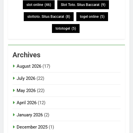
slot online
(46)
Slot Toto. Situs Baccarat
(9)
slottoto. Situs Baccarat
(8)
togel online
(5)
tototogel
(5)
Archives
August 2026
(17)
July 2026
(22)
May 2026
(22)
April 2026
(12)
January 2026
(2)
December 2025
(1)