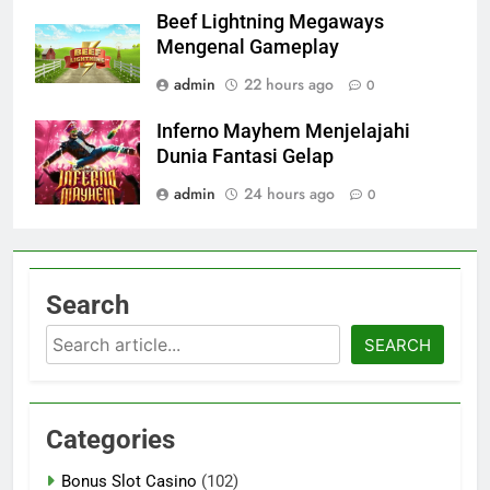
Beef Lightning Megaways
Mengenal Gameplay
admin
22 hours ago
0
Inferno Mayhem Menjelajahi
Dunia Fantasi Gelap
admin
24 hours ago
0
Search
Search
SEARCH
Categories
Bonus Slot Casino
(102)