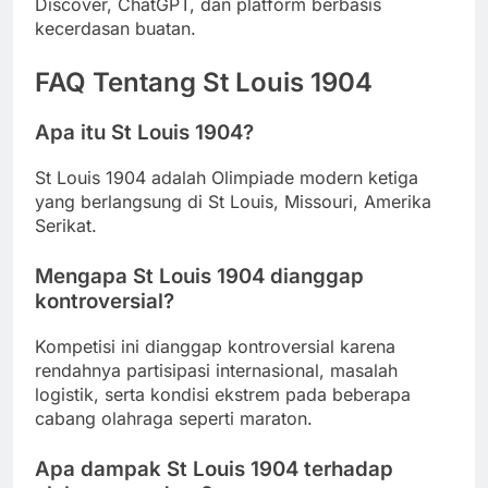
Discover, ChatGPT, dan platform berbasis
kecerdasan buatan.
FAQ Tentang St Louis 1904
Apa itu St Louis 1904?
St Louis 1904 adalah Olimpiade modern ketiga
yang berlangsung di St Louis, Missouri, Amerika
Serikat.
Mengapa St Louis 1904 dianggap
kontroversial?
Kompetisi ini dianggap kontroversial karena
rendahnya partisipasi internasional, masalah
logistik, serta kondisi ekstrem pada beberapa
cabang olahraga seperti maraton.
Apa dampak St Louis 1904 terhadap