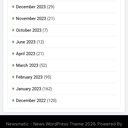
December 2023
(29)
November 2023
(21)
October 2023
(7)
June 2023
(12)
April 2023
(21)
March 2023
(52)
February 2023
(95)
January 2023
(162)
December 2022
(120)
Newsmatic - News WordPress Theme 2026. Powered By