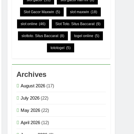
slot gacor
(55)
slot gacor hari ini
(6)
Slot Gacor Maxwin
(5)
slot maxwin
(18)
slot online
(46)
Slot Toto. Situs Baccarat
(9)
slottoto. Situs Baccarat
(8)
togel online
(5)
tototogel
(5)
Archives
August 2026
(17)
July 2026
(22)
May 2026
(22)
April 2026
(12)