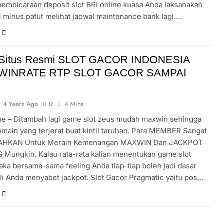
embicaraan deposit slot BRI online kuasa Anda laksanakan
i minus patut melihat jadwal maintenance bank lagi….
r Situs Resmi SLOT GACOR INDONESIA
 WINRATE RTP SLOT GACOR SAMPAI
4 Years Ago
0
4 Mins
ne – Ditambah lagi game slot zeus mudah maxwin sehingga
main yang terjerat buat kintil taruhan. Para MEMBER Sangat
HKAN Untuk Meraih Kemenangan MAXWIN Dan JACKPOT
Mungkin. Kalau rata-rata kalian menentukan game slot
aka bersama-sama feeling Anda tiap-tiap boleh jadi dasar
li Anda menyabet jackpot. Slot Gacor Pragmatic yaitu pos…