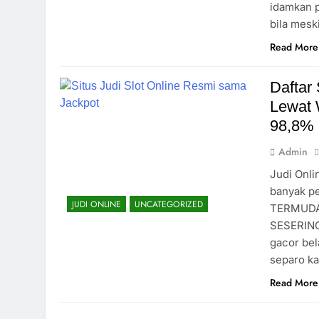
idamkan p
bila mesk
Read More
Dafta
Lewat
98,8%
Admin
Judi Onli
banyak pe
JUDI ONLINE
UNCATEGORIZED
TERMUDA
SESERING 
gacor bel
separo ka
Read More