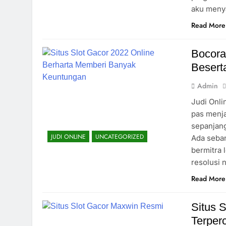
aku meny
Read More
Bocora
Beserta
Admin
Judi Onli
pas menja
sepanjang
JUDI ONLINE
UNCATEGORIZED
Ada seban
bermitra 
resolusi 
Read More
Situs 
Terper