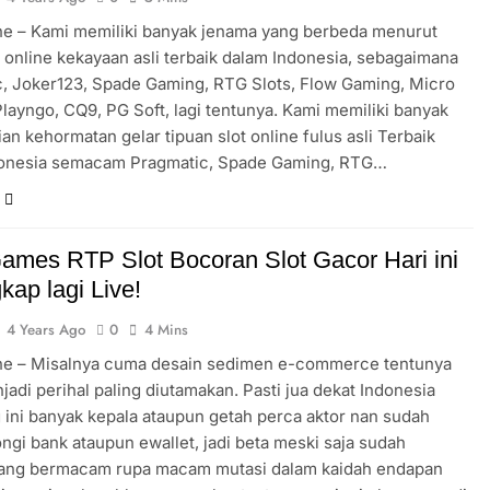
ne – Kami memiliki banyak jenama yang berbeda menurut
 online kekayaan asli terbaik dalam Indonesia, sebagaimana
, Joker123, Spade Gaming, RTG Slots, Flow Gaming, Micro
layngo, CQ9, PG Soft, lagi tentunya. Kami memiliki banyak
rian kehormatan gelar tipuan slot online fulus asli Terbaik
donesia semacam Pragmatic, Spade Gaming, RTG…
ames RTP Slot Bocoran Slot Gacor Hari ini
kap lagi Live!
4 Years Ago
0
4 Mins
ine – Misalnya cuma desain sedimen e-commerce tentunya
jadi perihal paling diutamakan. Pasti jua dekat Indonesia
 ini banyak kepala ataupun getah perca aktor nan sudah
gi bank ataupun ewallet, jadi beta meski saja sudah
ng bermacam rupa macam mutasi dalam kaidah endapan