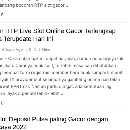
andang bocoran RTP slot gacor…
n RTP Live Slot Online Gacor Terlengkap
 Terupdate Hari Ini
4 Years Ago
0
5 Mins
ne – Cara dolan bak ini dapat berjalan, namun peluangnya tak
njikan. Caranya tidak sulit, terlebih masa nan dibutuhkan
 memuat form registrasi member baru tidak sampai 5 menit.
yak 14 provider slot selanjutnya gambling online nan telah
lewat PARTY77. Namun perlu diingat, ada ketentuan lagi
nan layak dipenuhi lebih-lebih…
Slot Deposit Pulsa paling Gacor dengan
caya 2022