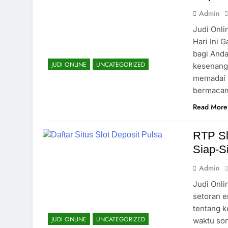
Admin
Judi Onli
Hari Ini 
bagi Anda
JUDI ONLINE
UNCATEGORIZED
kesenanga
memadai 
bermacam
Read More
RTP Sl
Siap-S
Admin
Judi Onli
setoran e
tentang k
JUDI ONLINE
UNCATEGORIZED
waktu son