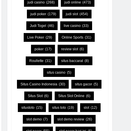
judi casino
(268)
judi online
(473)
judi poker
(179)
judi slot
(454)
Judi Togel
(46)
live casino
(33)
Live Poker
(29)
Online Sports
(31)
poker
(17)
review slot
(6)
Roullette
(31)
situs baccarat
(8)
situs casino
(5)
Situs Casino Indonesia
(30)
situs gacor
(5)
Situs Slot
(6)
Situs Slot Online
(6)
situstoto
(15)
situs toto
(19)
slot
(12)
slot demo
(7)
slot demo review
(26)