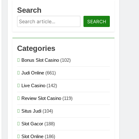
Search
Search
SEARCH
Categories
 Bola
Bonus Slot Casino
(102)
Judi Online
(661)
Live Casino
(142)
Review Slot Casino
(119)
Situs Judi
(104)
Slot Gacor
(188)
Slot Online
(186)