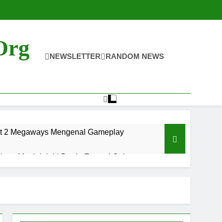
org
NEWSLETTER
RANDOM NEWS
t 2 Megaways Mengenal Gameplay
yhem Menjelajahi Dunia Fantasi Gelap