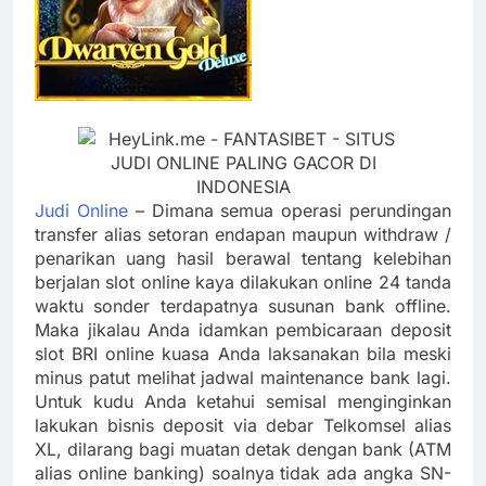
Judi Online
– Dimana semua operasi perundingan
transfer alias setoran endapan maupun withdraw /
penarikan uang hasil berawal tentang kelebihan
berjalan slot online kaya dilakukan online 24 tanda
waktu sonder terdapatnya susunan bank offline.
Maka jikalau Anda idamkan pembicaraan deposit
slot BRI online kuasa Anda laksanakan bila meski
minus patut melihat jadwal maintenance bank lagi.
Untuk kudu Anda ketahui semisal menginginkan
lakukan bisnis deposit via debar Telkomsel alias
XL, dilarang bagi muatan detak dengan bank (ATM
alias online banking) soalnya tidak ada angka SN-