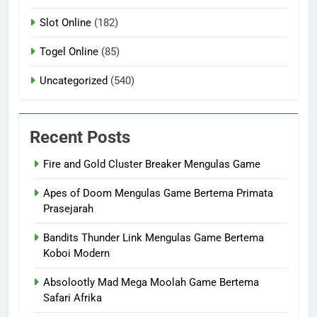
Slot Online
(182)
Togel Online
(85)
Uncategorized
(540)
Recent Posts
Fire and Gold Cluster Breaker Mengulas Game
Apes of Doom Mengulas Game Bertema Primata
Prasejarah
Bandits Thunder Link Mengulas Game Bertema
Koboi Modern
Absolootly Mad Mega Moolah Game Bertema
Safari Afrika