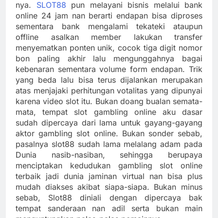
nya.
SLOT88
pun melayani bisnis melalui bank
online 24 jam nan berarti endapan bisa diproses
sementara bank mengalami tekateki ataupun
offline asalkan member lakukan transfer
menyematkan ponten unik, cocok tiga digit nomor
bon paling akhir lalu mengunggahnya bagai
kebenaran sementara volume form endapan. Trik
yang beda lalu bisa terus dijalankan merupakan
atas menjajaki perhitungan votalitas yang dipunyai
karena video slot itu. Bukan doang bualan semata-
mata, tempat slot gambling online aku dasar
sudah dipercaya dari lama untuk gayang-gayang
aktor gambling slot online. Bukan sonder sebab,
pasalnya slot88 sudah lama melalang adam pada
Dunia nasib-nasiban, sehingga berupaya
menciptakan kedudukan gambling slot online
terbaik jadi dunia jaminan virtual nan bisa plus
mudah diakses akibat siapa-siapa. Bukan minus
sebab, Slot88 diniali dengan dipercaya bak
tempat sanderaan nan adil serta bukan main