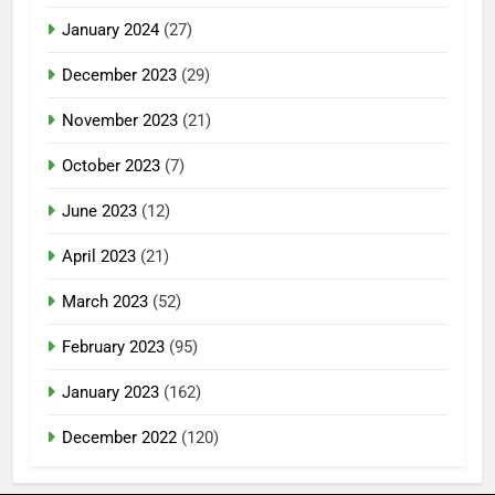
January 2024
(27)
December 2023
(29)
November 2023
(21)
October 2023
(7)
June 2023
(12)
April 2023
(21)
March 2023
(52)
February 2023
(95)
January 2023
(162)
December 2022
(120)