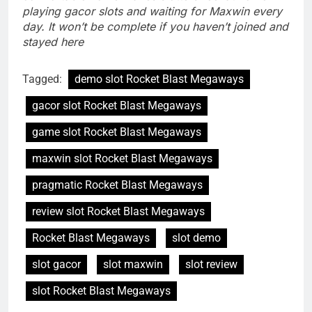
playing gacor slots and waiting for Maxwin every
day. It won’t be complete if you haven’t joined and
stayed here
Tagged:
demo slot Rocket Blast Megaways
gacor slot Rocket Blast Megaways
game slot Rocket Blast Megaways
maxwin slot Rocket Blast Megaways
pragmatic Rocket Blast Megaways
review slot Rocket Blast Megaways
Rocket Blast Megaways
slot demo
slot gacor
slot maxwin
slot review
slot Rocket Blast Megaways