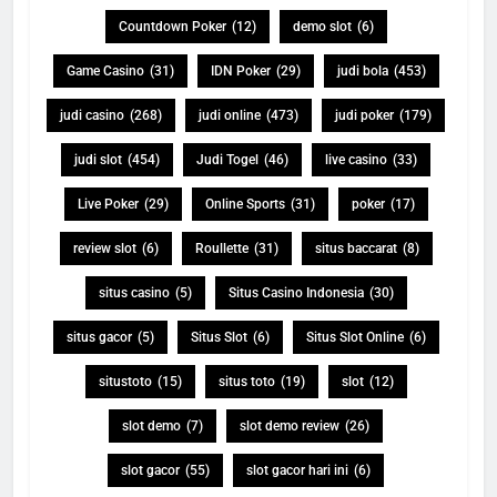
Countdown Poker
(12)
demo slot
(6)
Game Casino
(31)
IDN Poker
(29)
judi bola
(453)
judi casino
(268)
judi online
(473)
judi poker
(179)
judi slot
(454)
Judi Togel
(46)
live casino
(33)
Live Poker
(29)
Online Sports
(31)
poker
(17)
review slot
(6)
Roullette
(31)
situs baccarat
(8)
situs casino
(5)
Situs Casino Indonesia
(30)
situs gacor
(5)
Situs Slot
(6)
Situs Slot Online
(6)
situstoto
(15)
situs toto
(19)
slot
(12)
slot demo
(7)
slot demo review
(26)
slot gacor
(55)
slot gacor hari ini
(6)