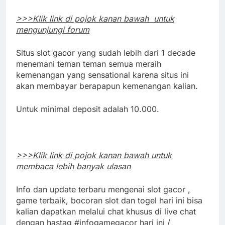
>>>Klik link di pojok kanan bawah untuk
mengunjungi forum
Situs slot gacor yang sudah lebih dari 1 decade
menemani teman teman semua meraih
kemenangan yang sensational karena situs ini
akan membayar berapapun kemenangan kalian.
Untuk minimal deposit adalah 10.000.
>>>Klik link di pojok kanan bawah untuk
membaca lebih banyak ulasan
Info dan update terbaru mengenai slot gacor ,
game terbaik, bocoran slot dan togel hari ini bisa
kalian dapatkan melalui chat khusus di live chat
dengan hastag #infogamegacor hari ini /