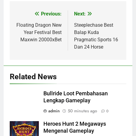
Previous:
Next:
Post
navigation
Floating Dragon New
Steeplechase Best
Year Festival Best
Balap Kuda
Maxwin 20000xBet
Pragmatic Sports 16
Dan 24 Horse
Related News
Bullride Loot Pembahasan
Lengkap Gameplay
admin
50 minutes ago
0
Heroes Hunt 2 Megaways
Mengenal Gameplay