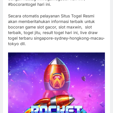
#bocorantogel hari ini.
Secara otomatis pelayanan Situs Togel Resmi
akan memberitahukan informasi terbaik untuk
bocoran game slot gacor, slot maxwin, slot
terbaik, togel jitu, result togel hari ini, live draw
togel terbaru singapore-sydney-hongkong-macau-
tokyo dll.