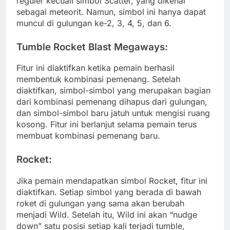
reguler kecuali simbol Scatter, yang dikenal
sebagai meteorit. Namun, simbol ini hanya dapat
muncul di gulungan ke-2, 3, 4, 5, dan 6.
Tumble Rocket Blast Megaways:
Fitur ini diaktifkan ketika pemain berhasil
membentuk kombinasi pemenang. Setelah
diaktifkan, simbol-simbol yang merupakan bagian
dari kombinasi pemenang dihapus dari gulungan,
dan simbol-simbol baru jatuh untuk mengisi ruang
kosong. Fitur ini berlanjut selama pemain terus
membuat kombinasi pemenang baru.
Rocket:
Jika pemain mendapatkan simbol Rocket, fitur ini
diaktifkan. Setiap simbol yang berada di bawah
roket di gulungan yang sama akan berubah
menjadi Wild. Setelah itu, Wild ini akan “nudge
down” satu posisi setiap kali terjadi tumble,