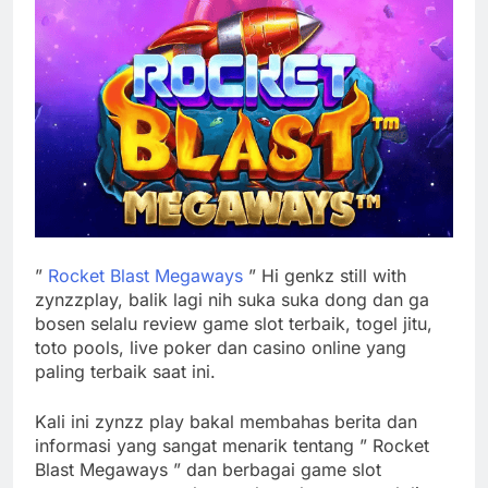
”
Rocket Blast Megaways
” Hi genkz still with
zynzzplay, balik lagi nih suka suka dong dan ga
bosen selalu review game slot terbaik, togel jitu,
toto pools, live poker dan casino online yang
paling terbaik saat ini.
Kali ini zynzz play bakal membahas berita dan
informasi yang sangat menarik tentang ” Rocket
Blast Megaways ” dan berbagai game slot