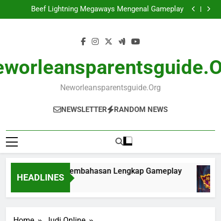
Heroes Hunt 2 Megaways Mengenal Gameplay
Skip
Beef Lightning Megaways Mengenal Gameplay
to
Inferno Mayhem Menjelajahi Dunia Fantasi Gelap
Bullride Loot Pembahasan Lengkap Gameplay
content
Heroes Hunt 2 Megaways Mengenal Gameplay
Beef Lightning Megaways Mengenal Gameplay
Inferno Mayhem Menjelajahi Dunia Fantasi Gelap
worleansparentsguide.
Neworleansparentsguide.org
NEWSLETTER
RANDOM NEWS
Bullride Loot Pembahasan Lengkap Gameplay
HEADLINES
50 Minutes Ago
Home
Judi Online