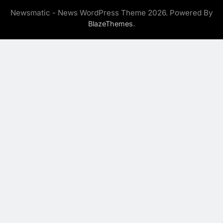
Newsmatic - News WordPress Theme 2026. Powered By
.
BlazeThemes