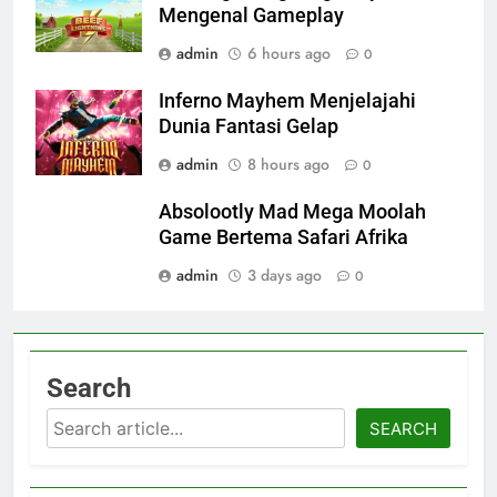
Mengenal Gameplay
admin
6 hours ago
0
Inferno Mayhem Menjelajahi
Dunia Fantasi Gelap
admin
8 hours ago
0
Absolootly Mad Mega Moolah
Game Bertema Safari Afrika
admin
3 days ago
0
Search
Search
SEARCH