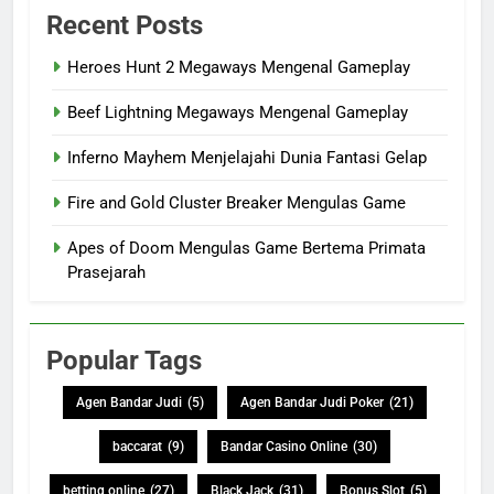
Recent Posts
Heroes Hunt 2 Megaways Mengenal Gameplay
Beef Lightning Megaways Mengenal Gameplay
Inferno Mayhem Menjelajahi Dunia Fantasi Gelap
Fire and Gold Cluster Breaker Mengulas Game
Apes of Doom Mengulas Game Bertema Primata
Prasejarah
Popular Tags
Agen Bandar Judi
(5)
Agen Bandar Judi Poker
(21)
baccarat
(9)
Bandar Casino Online
(30)
betting online
(27)
Black Jack
(31)
Bonus Slot
(5)