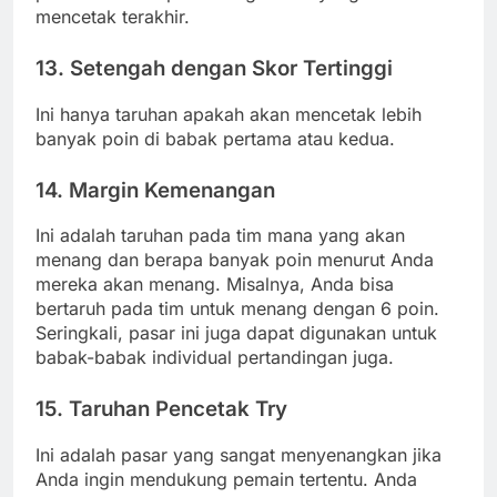
mencetak terakhir.
13. Setengah dengan Skor Tertinggi
Ini hanya taruhan apakah akan mencetak lebih
banyak poin di babak pertama atau kedua.
14. Margin Kemenangan
Ini adalah taruhan pada tim mana yang akan
menang dan berapa banyak poin menurut Anda
mereka akan menang. Misalnya, Anda bisa
bertaruh pada tim untuk menang dengan 6 poin.
Seringkali, pasar ini juga dapat digunakan untuk
babak-babak individual pertandingan juga.
15. Taruhan Pencetak Try
Ini adalah pasar yang sangat menyenangkan jika
Anda ingin mendukung pemain tertentu. Anda