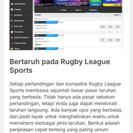
Bertaruh pada Rugby League
Sports
Setiap pertandingan dan kompetisi Rugby League
Sports membawa sejumlah besar pasar taruhan
yang berbeda. Tidak hanya ada pasar sebelum
pertandingan, tetapi Anda juga dapat menikmati
taruhan langsung. Ada banyak opsi yang berbeda,
dan pasti layak untuk menghabiskan waktu untuk
memahami berbagai jenis taruhan. Berikut adalah
penjelasan cepat tentang yang paling umum.