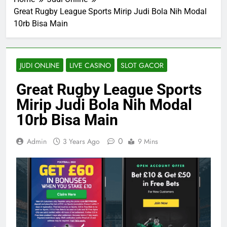
Great Rugby League Sports Mirip Judi Bola Nih Modal
10rb Bisa Main
JUDI ONLINE
LIVE CASINO
SLOT GACOR
Great Rugby League Sports
Mirip Judi Bola Nih Modal
10rb Bisa Main
0
Admin
3 Years Ago
9 Mins