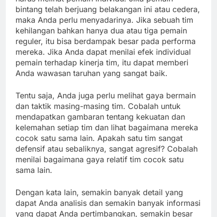
bintang telah berjuang belakangan ini atau cedera,
maka Anda perlu menyadarinya. Jika sebuah tim
kehilangan bahkan hanya dua atau tiga pemain
reguler, itu bisa berdampak besar pada performa
mereka. Jika Anda dapat menilai efek individual
pemain terhadap kinerja tim, itu dapat memberi
Anda wawasan taruhan yang sangat baik.
Tentu saja, Anda juga perlu melihat gaya bermain
dan taktik masing-masing tim. Cobalah untuk
mendapatkan gambaran tentang kekuatan dan
kelemahan setiap tim dan lihat bagaimana mereka
cocok satu sama lain. Apakah satu tim sangat
defensif atau sebaliknya, sangat agresif? Cobalah
menilai bagaimana gaya relatif tim cocok satu
sama lain.
Dengan kata lain, semakin banyak detail yang
dapat Anda analisis dan semakin banyak informasi
yang dapat Anda pertimbangkan, semakin besar