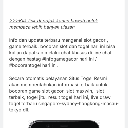
>>>Klik link di pojok kanan bawah untuk
membaca lebih banyak ulasan
Info dan update terbaru mengenai slot gacor ,
game terbaik, bocoran slot dan togel hari ini bisa
kalian dapatkan melalui chat khusus di live chat
dengan hastag #infogamegacor hari ini /
#bocorantogel hari ini.
Secara otomatis pelayanan Situs Togel Resmi
akan memberitahukan informasi terbaik untuk
bocoran game slot gacor, slot maxwin, slot
terbaik, togel jitu, result togel hari ini, live draw
togel terbaru singapore-sydney-hongkong-macau-
tokyo dll.