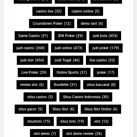
casino live
(32)
casino online
(5)
Countdown Poker
(12)
demo slot
(6)
Game Casino
(31)
IDN Poker
(29)
judi bola
(453)
judi casino
(268)
judi online
(473)
judi poker
(179)
judi slot
(454)
Judi Togel
(46)
live casino
(33)
Live Poker
(29)
Online Sports
(31)
poker
(17)
review slot
(6)
Roullette
(31)
situs baccarat
(8)
situs casino
(5)
Situs Casino Indonesia
(30)
situs gacor
(5)
Situs Slot
(6)
Situs Slot Online
(6)
situstoto
(15)
situs toto
(19)
slot
(12)
slot demo
(7)
slot demo review
(26)