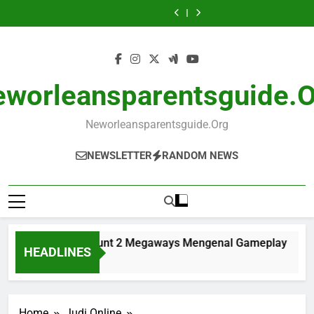
Fire and Gold
Heroes Hunt 2
Skip
Gameplay
Mengenal
Fantasi Gelap
Cluster Breaker
Megaways
Beef Lightning
Inferno Mayhem
Gameplay
Mengulas Game
Mengenal
to
Megaways
Menjelajahi Dunia
Fire and Gold
Gameplay
Mengenal
Fantasi Gelap
Cluster Breaker
content
Gameplay
Mengulas Game
worleansparentsguide.
Neworleansparentsguide.org
NEWSLETTER
RANDOM NEWS
Heroes Hunt 2 Megaways Mengenal Gameplay
HEADLINES
4 Hours Ago
Home
Judi Online