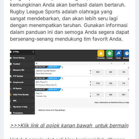
kemungkinan Anda akan berhasil dalam bertaruh.
Rugby League Sports adalah olahraga yang
sangat mendebarkan, dan akan lebih seru lagi
dengan menempatkan taruhan. Gunakan informasi
dalam panduan ini dan semoga Anda segera dapat
bersenang-senang mendukung tim favorit Anda.
>>>Klik link di pojok kanan bawah untuk bermain