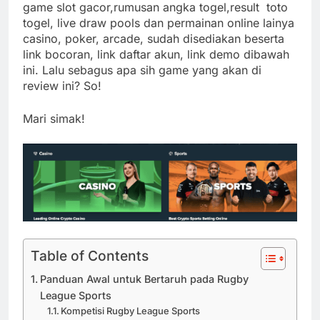
game slot gacor,rumusan angka togel,result toto
togel, live draw pools dan permainan online lainya
casino, poker, arcade, sudah disediakan beserta
link bocoran, link daftar akun, link demo dibawah
ini. Lalu sebagus apa sih game yang akan di
review ini? So!
Mari simak!
Table of Contents
Panduan Awal untuk Bertaruh pada Rugby
League Sports
Kompetisi Rugby League Sports