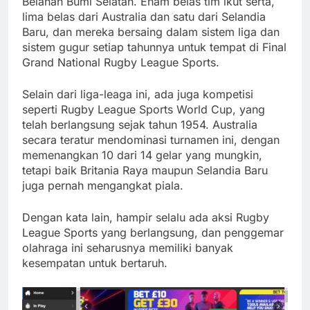
Belahan Bumi Selatan. Enam belas tim ikut serta,
lima belas dari Australia dan satu dari Selandia
Baru, dan mereka bersaing dalam sistem liga dan
sistem gugur setiap tahunnya untuk tempat di Final
Grand National Rugby League Sports.
Selain dari liga-leaga ini, ada juga kompetisi
seperti Rugby League Sports World Cup, yang
telah berlangsung sejak tahun 1954. Australia
secara teratur mendominasi turnamen ini, dengan
memenangkan 10 dari 14 gelar yang mungkin,
tetapi baik Britania Raya maupun Selandia Baru
juga pernah mengangkat piala.
Dengan kata lain, hampir selalu ada aksi Rugby
League Sports yang berlangsung, dan penggemar
olahraga ini seharusnya memiliki banyak
kesempatan untuk bertaruh.