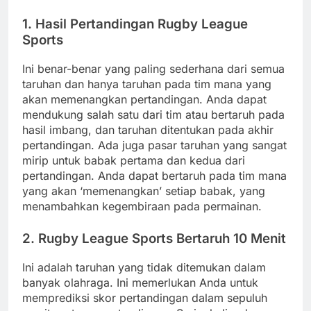
1. Hasil Pertandingan Rugby League
Sports
Ini benar-benar yang paling sederhana dari semua
taruhan dan hanya taruhan pada tim mana yang
akan memenangkan pertandingan. Anda dapat
mendukung salah satu dari tim atau bertaruh pada
hasil imbang, dan taruhan ditentukan pada akhir
pertandingan. Ada juga pasar taruhan yang sangat
mirip untuk babak pertama dan kedua dari
pertandingan. Anda dapat bertaruh pada tim mana
yang akan ‘memenangkan’ setiap babak, yang
menambahkan kegembiraan pada permainan.
2. Rugby League Sports Bertaruh 10 Menit
Ini adalah taruhan yang tidak ditemukan dalam
banyak olahraga. Ini memerlukan Anda untuk
memprediksi skor pertandingan dalam sepuluh